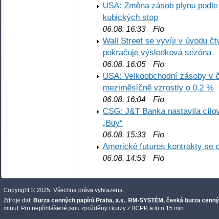
USA: Změna zásob plynu podle E
kubických stop
Fio
06.08. 16:33
Wall Street se vyvíji v úvodu 
pokračuje výsledková sezóna
Fio
06.08. 16:05
USA: Velkoobchodní zásoby v č
meziměsíčně vzrostly o 0,2 %
Fio
06.08. 16:04
CSG: J&T Banka nastavila cílo
„Buy“
Fio
06.08. 15:33
Americké futures kontrakty se 
Fio
06.08. 14:53
Copyright © 2025. Všechna práva vyhrazena.
Zdroje dat:
Burza cenných papírů Praha, a.s.
,
RM-SYSTÉM, česká burza cennýc
minut. Pro nepřihlášené jsou zpožděny i kurzy z BCPP, a to o 15 min.