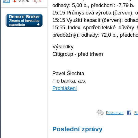
USD
20,976
-0,18
odhady: 5,00 b., předchozí: -7,79 b.
15:15 Průmyslová výroba (červen): o
15:15 Využití kapacit (červen): odha
15:55 Index spotřebitelské důvěry 
předběžný): odhady: 72,0 b., předcho
Výsledky
Citigroup - před trhem
Pavel Šlechta
Fio banka, a.s.
Prohlášení
Diskutovat
F
Poslední zprávy