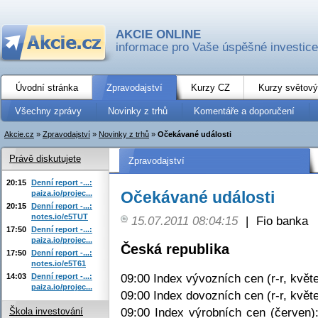
AKCIE ONLINE
informace pro Vaše úspěšné investice
Úvodní stránka
Zpravodajství
Kurzy CZ
Kurzy světový
Všechny zprávy
Novinky z trhů
Komentáře a doporučení
Akcie.cz
»
Zpravodajství
»
Novinky z trhů
»
Očekávané události
Právě diskutujete
Zpravodajství
20:15
Denní report -...:
Očekávané události
paiza.io/projec...
20:15
Denní report -...:
notes.io/e5TUT
15.07.2011 08:04:15
|
Fio banka
17:50
Denní report -...:
paiza.io/projec...
Česká republika
17:50
Denní report -...:
notes.io/e5T61
09:00 Index vývozních cen (r-r, květ
14:03
Denní report -...:
paiza.io/projec...
09:00 Index dovozních cen (r-r, květ
09:00 Index výrobních cen (červen)
Škola investování