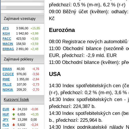
předchozí: 0,5 % (m-m), 6,2 % (r-r)
09:00 Běžný účet (květen): odhady:
Kč
Zajímavé vzestupy
ATS
3 596,00
+15,85
Eurozóna
KGH
1 942,60
+3,98
FACC
423,50
+3,93
08:00 Registrace nových automobilů 
MACIN
158,50
+3,59
11:00 Obchodní bilance (sezónně oč
ERBAG
2 891,00
+2,48
EUR, předchozí: -2,9 mld. EUR
Zajímavé poklesy
11:00 Obchodní bilance (květen): př
EMAN
40,00
-4,76
USA
CZGCE
976,00
-3,56
RWE
1 355,00
-2,84
PILLE
107,00
-2,73
14:30 Index spotřebitelských cen (č
NOKIA
209,20
-2,70
(r-r), předchozí: 0,2 % (m-m), 3,6 % (
14:30 Index spotřebitelských cen - 
Kurzovní lístek
předchozí: 224,387 b.
EUR
24,210
-0,08
14:30 Index spotřebitelských cen (be
HUF
6,655
+0,35
b., předchozí: 225,964 b.
JPY
13,288
0,00
PLN
5,632
-0,24
14:30 Index podnikatelské nálady 