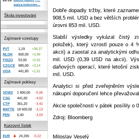
paiza.io/projec...
Dobře dopadly tržby, které zazname
Škola investování
908,5 mil. USD a bez větších problé
úrovni 853 mil. USD.
Slabší výsledky vykázal čistý z
Zajímavé vzestupy
položek), který vzrostl pouze o 4
PVT
1,19
+38,37
akcii) a zaostal za analytickými od
NLOK
600,00
+3,99
mil. USD (0,39 USD na akcii). Výsl
FIXZO
53,00
+3,92
daňových operací, které letošní zis
CZGCE
985,00
+3,14
UQA
441,80
+1,61
mil. USD.
Zajímavé poklesy
Analytici si před zveřejněním výs
nákupní doporučení lehce převažova
VOW3
1 800,00
-5,06
CSG
441,60
-4,62
CTP
361,20
-3,42
Akcie společnosti v pátek posílily o
MATTE
18 600,00
-3,13
PEN
6,40
-3,03
Zdroj: Bloomberg
Kurzovní lístek
Miloslav Veselý
EUR
24,265
-0,22