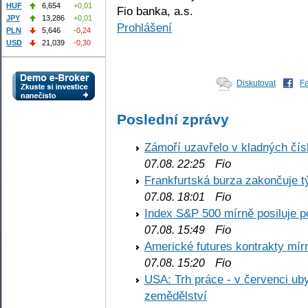
HUF
6,654
+0,01
Fio banka, a.s.
JPY
13,286
+0,01
Prohlášení
PLN
5,646
-0,24
USD
21,039
-0,30
Diskutovat
F
Poslední zprávy
Zámoří uzavřelo v kladných č
Fio
07.08. 22:25
Frankfurtská burza zakončuje 
Fio
07.08. 18:01
Index S&P 500 mírně posiluje p
Fio
07.08. 15:49
Americké futures kontrakty mírn
Fio
07.08. 15:20
USA: Trh práce - v červenci ub
zemědělství