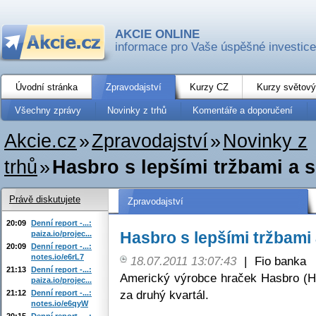
AKCIE ONLINE
informace pro Vaše úspěšné investice
Úvodní stránka
Zpravodajství
Kurzy CZ
Kurzy světový
Všechny zprávy
Novinky z trhů
Komentáře a doporučení
Akcie.cz
»
Zpravodajství
»
Novinky z
trhů
»
Hasbro s lepšími tržbami a 
Právě diskutujete
Zpravodajství
20:09
Denní report -...:
Hasbro s lepšími tržbami
paiza.io/projec...
20:09
Denní report -...:
notes.io/e6rL7
18.07.2011 13:07:43
|
Fio banka
21:13
Denní report -...:
Americký výrobce hraček Hasbro (H
paiza.io/projec...
za druhý kvartál.
21:12
Denní report -...:
notes.io/e6qyW
20:15
Denní report -...: