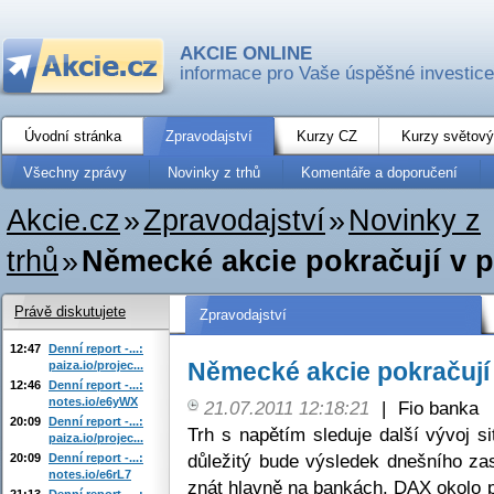
AKCIE ONLINE
informace pro Vaše úspěšné investice
Úvodní stránka
Zpravodajství
Kurzy CZ
Kurzy světový
Všechny zprávy
Novinky z trhů
Komentáře a doporučení
Akcie.cz
»
Zpravodajství
»
Novinky z
trhů
»
Německé akcie pokračují v 
Právě diskutujete
Zpravodajství
12:47
Denní report -...:
Německé akcie pokračují
paiza.io/projec...
12:46
Denní report -...:
notes.io/e6yWX
21.07.2011 12:18:21
|
Fio banka
20:09
Denní report -...:
Trh s napětím sleduje další vývoj si
paiza.io/projec...
důležitý bude výsledek dnešního zase
20:09
Denní report -...:
notes.io/e6rL7
znát hlavně na bankách. DAX okolo 
21:13
Denní report -...: