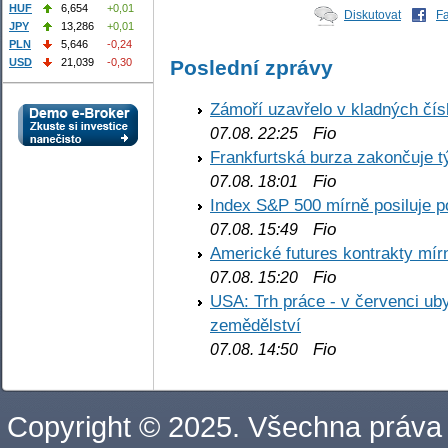
HUF
6,654
+0,01
Diskutovat
F
JPY
13,286
+0,01
PLN
5,646
-0,24
USD
21,039
-0,30
Poslední zprávy
Zámoří uzavřelo v kladných č
Fio
07.08. 22:25
Frankfurtská burza zakončuje 
Fio
07.08. 18:01
Index S&P 500 mírně posiluje p
Fio
07.08. 15:49
Americké futures kontrakty mírn
Fio
07.08. 15:20
USA: Trh práce - v červenci ub
zemědělství
Fio
07.08. 14:50
Copyright © 2025. Všechna práva