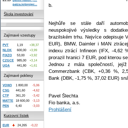
b.
paiza.io/projec...
Škola investování
Nejhůře se stále daří automob
neuspokojivé výsledky s dodat
Zajímavé vzestupy
brazilském trhu. Nejvíce odepisuje
EUR), BMW, Daimler i MAN ztrácej
PVT
1,19
+38,37
indexu ztrácí Infineon (IFX, -4,62
NLOK
600,00
+3,99
FIXZO
53,00
+3,92
prorazil hranici 7 EUR, pod kterou s
CZGCE
985,00
+3,14
Jednou z mála společností, její
UQA
441,80
+1,61
Commerzbank (CBK, +0,36 %, 2,5
Zajímavé poklesy
Bank (DBK, -1,75 %, 37,02 EUR) sná
VOW3
1 800,00
-5,06
CSG
441,60
-4,62
Pavel Šlechta
CTP
361,20
-3,42
MATTE
18 600,00
-3,13
Fio banka, a.s.
PEN
6,40
-3,03
Prohlášení
Kurzovní lístek
EUR
24,265
-0,22