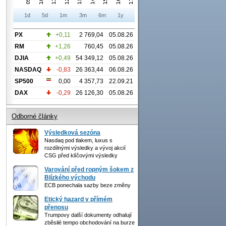
1d
5d
1m
3m
6m
1y
PX
+0,11
2 769,04
05.08.26
RM
+1,26
760,45
05.08.26
DJIA
+0,49
54 349,12
05.08.26
NASDAQ
-0,83
26 363,44
06.08.26
SP500
0,00
4 357,73
22.09.21
DAX
-0,29
26 126,30
05.08.26
Odborné články
Výsledková sezóna
Nasdaq pod tlakem, luxus s
rozdílnými výsledky a vývoj akcií
CSG před klíčovými výsledky
Varování před ropným šokem z
Blízkého východu
ECB ponechala sazby beze změny
Etický hazard v přímém
přenosu
Trumpovy další dokumenty odhalují
zběsilé tempo obchodování na burze