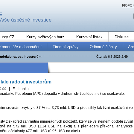
FIOFO
E
Vaše úspěšné investice
urzy CZ
Kurzy světových burz
Kurzovní lístek
Diskuse
Komentáře a doporučení
Firemní zprávy
Odborné články
An
udělalo radost investorům
Čtvrtek 6.8.2026 2:49
lalo radost investorům
0:09
|
Fio banka
nadarko Petroleum (APC) dopadla v druhém čtvrtletí lépe, než se očekávalo.
ním srovnání zvýšily o 37 % na 3,73 mld. USD a předstihly tak tržní očekávání ve
čistý zisk (před zahrnutím mimořádných položek), který se ve stejném období zvýšil
bně na 572 mil. USD (1,14 USD na akcii) a s přehledem překonal analytické
ůměru očekávaly 477 mil. USD (0,95 USD na akcii).