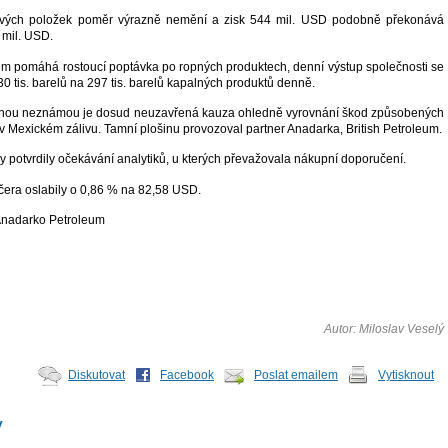
ových položek poměr výrazně nemění a zisk 544 mil. USD podobně překonává
mil. USD.
ům pomáhá rostoucí poptávka po ropných produktech, denní výstup společnosti se
30 tis. barelů na 297 tis. barelů kapalných produktů denně.
nou neznámou je dosud neuzavřená kauza ohledně vyrovnání škod způsobených
v Mexickém zálivu. Tamní plošinu provozoval partner Anadarka, British Petroleum.
 potvrdily očekávání analytiků, u kterých převažovala nákupní doporučení.
včera oslabily o 0,86 % na 82,58 USD.
Anadarko Petroleum
Autor: Miloslav Veselý
Diskutovat
Facebook
Poslat emailem
Vytisknout
y