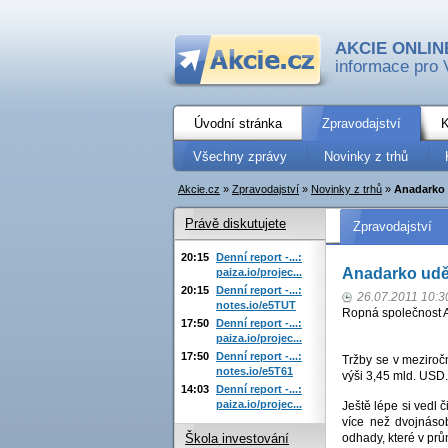
AKCIE ONLIN
informace pro 
Úvodní stránka
Zpravodajství
K
Všechny zprávy
Novinky z trhů
Akcie.cz
»
Zpravodajství
»
Novinky z trhů
»
Anadarko 
Právě diskutujete
Zpravodajství
20:15
Denní report -...:
Anadarko udě
paiza.io/projec...
20:15
Denní report -...:
26.07.2011 10:3
notes.io/e5TUT
Ropná společnost A
17:50
Denní report -...:
paiza.io/projec...
17:50
Denní report -...:
Tržby se v meziroč
notes.io/e5T61
výši 3,45 mld. USD.
14:03
Denní report -...:
paiza.io/projec...
Ještě lépe si vedl 
více než dvojnáso
odhady, které v pr
Škola investování