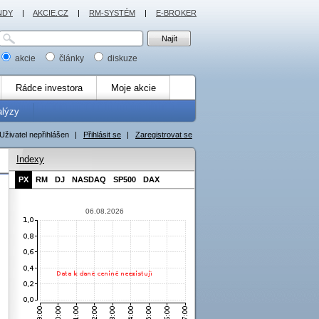
NDY
|
AKCIE.CZ
|
RM-SYSTÉM
|
E-BROKER
akcie
články
diskuze
Rádce investora
Moje akcie
alýzy
Uživatel nepřihlášen
|
Přihlásit se
|
Zaregistrovat se
Indexy
PX
RM
DJ
NASDAQ
SP500
DAX
06.08.2026