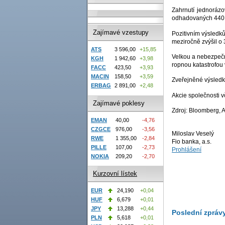
Zahrnutí jednoráz
odhadovaných 440 
Zajímavé vzestupy
Pozitivním výsledk
meziročně zvýšil o 
ATS
3 596,00
+15,85
Velkou a nebezpeč
KGH
1 942,60
+3,98
ropnou katastrofou 
FACC
423,50
+3,93
MACIN
158,50
+3,59
Zveřejněné výsledky
ERBAG
2 891,00
+2,48
Akcie společnosti 
Zajímavé poklesy
Zdroj: Bloomberg, 
EMAN
40,00
-4,76
CZGCE
976,00
-3,56
Miloslav Veselý
RWE
1 355,00
-2,84
Fio banka, a.s.
PILLE
107,00
-2,73
Prohlášení
NOKIA
209,20
-2,70
Kurzovní lístek
EUR
24,190
+0,04
HUF
6,679
+0,01
JPY
13,288
+0,44
Poslední zpráv
PLN
5,618
+0,01