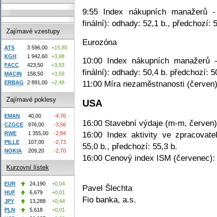
9:55 Index nákupních manažerů - 
finální): odhady: 52,1 b., předchozí: 
Zajímavé vzestupy
Eurozóna
ATS
3 596,00
+15,85
KGH
1 942,60
+3,98
10:00 Index nákupních manažerů -
FACC
423,50
+3,93
finální): odhady: 50,4 b. předchozí: 5
MACIN
158,50
+3,59
11:00 Míra nezaměstnanosti (červen)
ERBAG
2 891,00
+2,48
Zajímavé poklesy
USA
EMAN
40,00
-4,76
16:00 Stavební výdaje (m-m, červen)
CZGCE
976,00
-3,56
16:00 Index aktivity ve zpracovat
RWE
1 355,00
-2,84
PILLE
107,00
-2,73
55,0 b., předchozí: 55,3 b.
NOKIA
209,20
-2,70
16:00 Cenový index ISM (červenec): o
Kurzovní lístek
EUR
24,190
+0,04
Pavel Šlechta
HUF
6,679
+0,01
Fio banka, a.s.
JPY
13,288
+0,44
PLN
5,618
+0,01