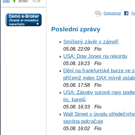
USD
20,937
+0,38
Diskutovat
F
Poslední zprávy
Smíšený závěr v zámoří
Fio
05.08. 22:09
USA: Dow Jones na rekordu
Fio
05.08. 19:23
Dění na frankfurtské burze ve s
přičemž index DAX mírně oslabi
Fio
05.08. 17:58
USA: Zásoby surové ropy podle 
tis. barelů
Fio
05.08. 16:33
Wall Street v úvodu středečníh
sezóna pokračuje
Fio
05.08. 16:02