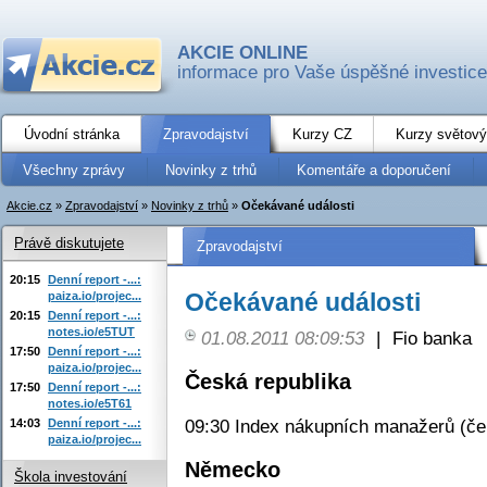
AKCIE ONLINE
informace pro Vaše úspěšné investice
Úvodní stránka
Zpravodajství
Kurzy CZ
Kurzy světový
Všechny zprávy
Novinky z trhů
Komentáře a doporučení
Akcie.cz
»
Zpravodajství
»
Novinky z trhů
»
Očekávané události
Právě diskutujete
Zpravodajství
20:15
Denní report -...:
Očekávané události
paiza.io/projec...
20:15
Denní report -...:
notes.io/e5TUT
01.08.2011 08:09:53
|
Fio banka
17:50
Denní report -...:
paiza.io/projec...
Česká republika
17:50
Denní report -...:
notes.io/e5T61
09:30 Index nákupních manažerů (čer
14:03
Denní report -...:
paiza.io/projec...
Německo
Škola investování