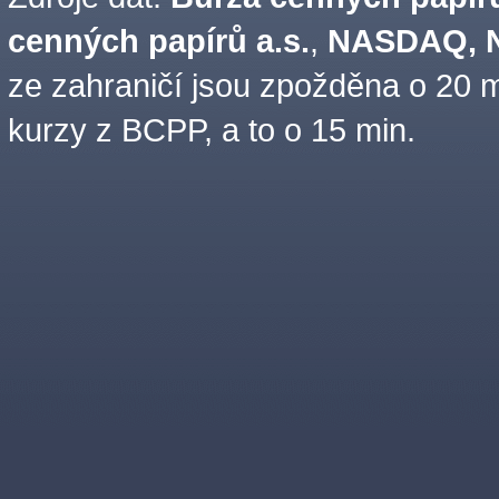
cenných papírů a.s.
,
NASDAQ, N
ze zahraničí jsou zpožděna o 20 m
kurzy z BCPP, a to o 15 min.