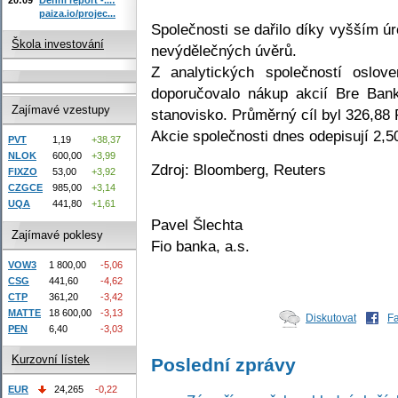
paiza.io/projec...
Společnosti se dařilo díky vyšším 
Škola investování
nevýdělečných úvěrů.
Z analytických společností oslov
doporučovalo nákup akcií Bre Bank
Zajímavé vzestupy
stanovisko. Průměrný cíl byl 326,88
Akcie společnosti dnes odepisují 2,
PVT
1,19
+38,37
NLOK
600,00
+3,99
Zdroj: Bloomberg, Reuters
FIXZO
53,00
+3,92
CZGCE
985,00
+3,14
UQA
441,80
+1,61
Pavel Šlechta
Zajímavé poklesy
Fio banka, a.s.
VOW3
1 800,00
-5,06
CSG
441,60
-4,62
CTP
361,20
-3,42
MATTE
18 600,00
-3,13
Diskutovat
F
PEN
6,40
-3,03
Kurzovní lístek
Poslední zprávy
EUR
24,265
-0,22