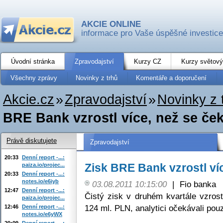
AKCIE ONLINE
informace pro Vaše úspěšné investice
Úvodní stránka
Zpravodajství
Kurzy CZ
Kurzy světový
Všechny zprávy
Novinky z trhů
Komentáře a doporučení
Akcie.cz
»
Zpravodajství
»
Novinky z 
BRE Bank vzrostl více, než se če
Právě diskutujete
Zpravodajství
20:33
Denní report -...:
Zisk BRE Bank vzrostl ví
paiza.io/projec...
20:33
Denní report -...:
notes.io/e6iyb
03.08.2011 10:15:00
|
Fio banka
12:47
Denní report -...:
Čistý zisk v druhém kvartále vzros
paiza.io/projec...
124 ml. PLN, analytici očekávali pou
12:46
Denní report -...:
notes.io/e6yWX
20:09
Denní report -...: