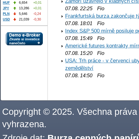
Zámoří uzavřelo v kladných č
HUF
6,654
+0,01
Fio
07.08. 22:25
JPY
13,286
+0,01
PLN
5,646
-0,24
Frankfurtská burza zakončuje 
USD
21,039
-0,30
Fio
07.08. 18:01
Index S&P 500 mírně posiluje p
Fio
07.08. 15:49
Americké futures kontrakty mírn
Fio
07.08. 15:20
USA: Trh práce - v červenci ub
zemědělství
Fio
07.08. 14:50
Copyright © 2025. Všechna práva
vyhrazena.
Zdroje dat:
Burza cenných papírů