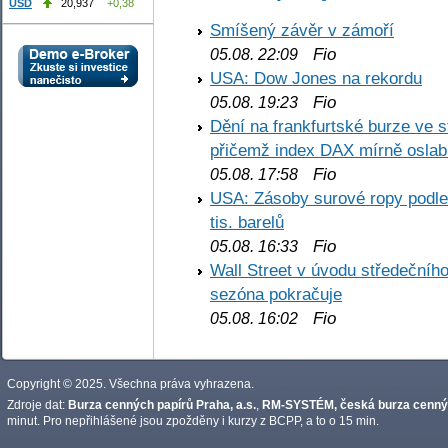
USD
20,937
+0,38
Smíšený závěr v zámoří
Fio
05.08. 22:09
USA: Dow Jones na rekordu
Fio
05.08. 19:23
Dění na frankfurtské burze ve s
přičemž index DAX mírně oslabi
Fio
05.08. 17:58
USA: Zásoby surové ropy podle 
tis. barelů
Fio
05.08. 16:33
Wall Street v úvodu středečníh
sezóna pokračuje
Fio
05.08. 16:02
Copyright © 2025. Všechna práva vyhrazena.
Zdroje dat:
Burza cenných papírů Praha, a.s.
,
RM-SYSTÉM, česká burza cennýc
minut. Pro nepřihlášené jsou zpožděny i kurzy z BCPP, a to o 15 min.