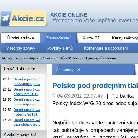
AKCIE ONLINE
informace pro Vaše úspěšné investice
Úvodní stránka
Zpravodajství
Kurzy CZ
Kurzy světový
Všechny zprávy
Novinky z trhů
Komentáře a doporučení
Akcie.cz
»
Zpravodajství
»
Novinky z trhů
»
Polsko pod prodejním tlakem
Právě diskutujete
Zpravodajství
20:15
Denní report -...:
Polsko pod prodejním tl
paiza.io/projec...
20:15
Denní report -...:
notes.io/e5TUT
04.08.2011 12:07:47
|
Fio banka
17:50
Denní report -...:
Polský index WIG 20 dnes odepisuje
paiza.io/projec...
17:50
Denní report -...:
notes.io/e5T61
14:03
Denní report -...:
Nejhůře se dnes vede bankovní skup
paiza.io/projec...
tak pokračuje v propadech zahájený
Škola investování
krizí eurozóny a zpomalující eko