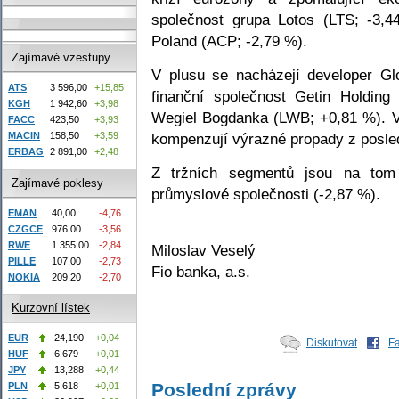
společnost grupa Lotos (LTS; -3,
Poland (ACP; -2,79 %).
Zajímavé vzestupy
V plusu se nacházejí developer G
ATS
3 596,00
+15,85
finanční společnost Getin Holdin
KGH
1 942,60
+3,98
Wegiel Bogdanka (LWB; +0,81 %). Vš
FACC
423,50
+3,93
kompenzují výrazné propady z posle
MACIN
158,50
+3,59
ERBAG
2 891,00
+2,48
Z tržních segmentů jsou na tom 
Zajímavé poklesy
průmyslové společnosti (-2,87 %).
EMAN
40,00
-4,76
CZGCE
976,00
-3,56
RWE
1 355,00
-2,84
Miloslav Veselý
PILLE
107,00
-2,73
Fio banka, a.s.
NOKIA
209,20
-2,70
Kurzovní lístek
EUR
24,190
+0,04
Diskutovat
F
HUF
6,679
+0,01
JPY
13,288
+0,44
Poslední zprávy
PLN
5,618
+0,01