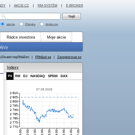
NDY
|
AKCIE.CZ
|
RM-SYSTÉM
|
E-BROKER
akcie
články
diskuze
Rádce investora
Moje akcie
alýzy
Uživatel nepřihlášen
|
Přihlásit se
|
Zaregistrovat se
Indexy
PX
RM
DJ
NASDAQ
SP500
DAX
07.08.2026