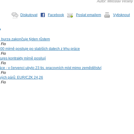
Autor: Miloslav Veselý
Diskutovat
Facebook
Poslat emailem
Vytisknout
y
á burza zakončuje týden růstem
Fio
00 mírně posiluje po slabších datech z trhu práce
Fio
ures kontrakty mírně posilují
Fio
ce - v červenci ubylo 23 tis. pracovních míst mimo zemědělství
Fio
vých párů: EUR/CZK 24,26
Fio