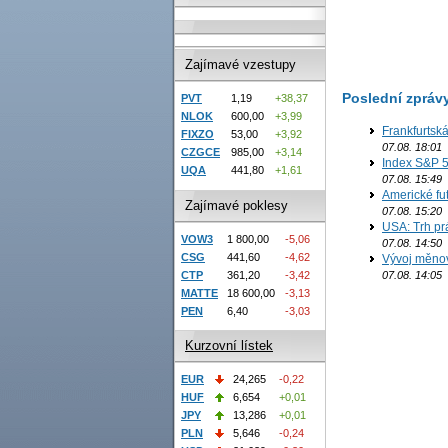
Zajímavé vzestupy
Poslední zpráv
PVT
1,19
+38,37
NLOK
600,00
+3,99
Frankfurtsk
FIXZO
53,00
+3,92
07.08. 18:01
CZGCE
985,00
+3,14
Index S&P 5
UQA
441,80
+1,61
07.08. 15:49
Americké fut
Zajímavé poklesy
07.08. 15:20
USA: Trh prá
VOW3
1 800,00
-5,06
07.08. 14:50
CSG
441,60
-4,62
Vývoj měno
07.08. 14:05
CTP
361,20
-3,42
MATTE
18 600,00
-3,13
PEN
6,40
-3,03
Kurzovní lístek
EUR
24,265
-0,22
HUF
6,654
+0,01
JPY
13,286
+0,01
PLN
5,646
-0,24