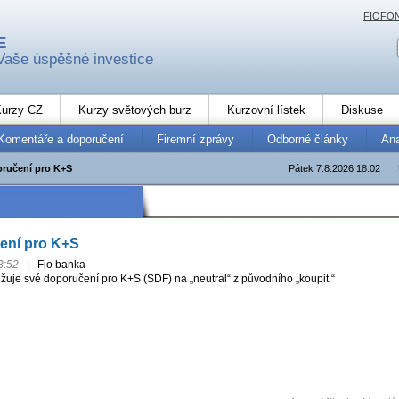
FIOFO
E
Vaše úspěšné investice
urzy CZ
Kurzy světových burz
Kurzovní lístek
Diskuse
Komentáře a doporučení
Firemní zprávy
Odborné články
An
oručení pro K+S
Pátek 7.8.2026 18:02
ení pro K+S
3:52
|
Fio banka
žuje své doporučení pro K+S (SDF) na „neutral“ z původního „koupit.“