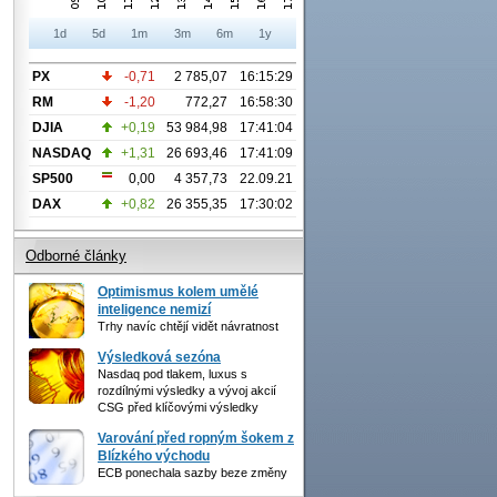
1d
5d
1m
3m
6m
1y
PX
-0,71
2 785,07
16:15:29
RM
-1,20
772,27
16:58:30
DJIA
+0,19
53 984,98
17:41:04
NASDAQ
+1,31
26 693,46
17:41:09
SP500
0,00
4 357,73
22.09.21
DAX
+0,82
26 355,35
17:30:02
Odborné články
Optimismus kolem umělé
inteligence nemizí
Trhy navíc chtějí vidět návratnost
Výsledková sezóna
Nasdaq pod tlakem, luxus s
rozdílnými výsledky a vývoj akcií
CSG před klíčovými výsledky
Varování před ropným šokem z
Blízkého východu
ECB ponechala sazby beze změny