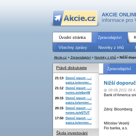
AKCIE ONLIN
informace pro 
Úvodní stránka
Zpravodajství
K
Všechny zprávy
Novinky z trhů
Akcie.cz
»
Zpravodajství
»
Novinky z trhů
»
Nižší dop
Právě diskutujete
Zpravodajství
21:13
Denní report -...:
Nižší doporuč
paiza.io/projec...
21:12
Denní report -...:
09.08.2011 08:4
notes.io/e6qyW
Bank of America sni
20:15
Denní report -...:
paiza.io/projec...
20:15
Denní report -...:
Zdroj: Bloomberg
notes.io/e5TUT
17:50
Denní report -...:
paiza.io/projec...
Miloslav Veselý
Fio banka, a.s.
Škola investování