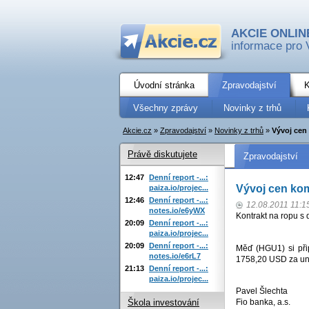
AKCIE ONLIN
informace pro 
Úvodní stránka
Zpravodajství
K
Všechny zprávy
Novinky z trhů
Akcie.cz
»
Zpravodajství
»
Novinky z trhů
»
Vývoj cen
Právě diskutujete
Zpravodajství
12:47
Denní report -...:
Vývoj cen ko
paiza.io/projec...
12:46
Denní report -...:
12.08.2011 11:1
notes.io/e6yWX
Kontrakt na ropu s
20:09
Denní report -...:
paiza.io/projec...
20:09
Denní report -...:
Měď (HGU1) si při
notes.io/e6rL7
1758,20 USD za un
21:13
Denní report -...:
paiza.io/projec...
Pavel Šlechta
Fio banka, a.s.
Škola investování