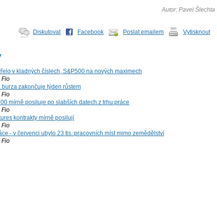
Autor: Pavel Šlechta
Diskutovat
Facebook
Poslat emailem
Vytisknout
y
řelo v kladných číslech, S&P500 na nových maximech
Fio
á burza zakončuje týden růstem
Fio
00 mírně posiluje po slabších datech z trhu práce
Fio
ures kontrakty mírně posilují
Fio
ce - v červenci ubylo 23 tis. pracovních míst mimo zemědělství
Fio