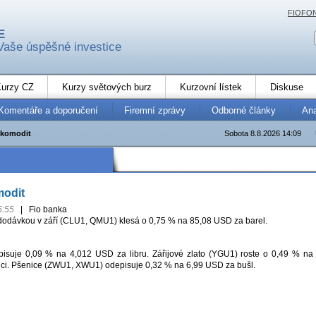
FIOFO
E
Vaše úspěšné investice
urzy CZ
Kurzy světových burz
Kurzovní lístek
Diskuse
Komentáře a doporučení
Firemní zprávy
Odborné články
An
 komodit
Sobota 8.8.2026 14:09
modit
5:55
|
Fio banka
 dodávkou v září (CLU1, QMU1) klesá o 0,75 % na 85,08 USD za barel.
pisuje 0,09 % na 4,012 USD za libru. Zářijové zlato (YGU1) roste o 0,49 % na
ci. Pšenice (ZWU1, XWU1) odepisuje 0,32 % na 6,99 USD za bušl.