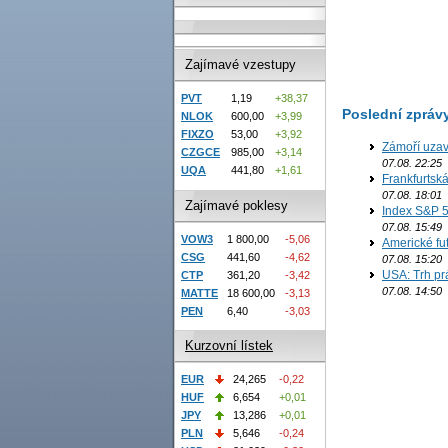
Zajímavé vzestupy
PVT
1,19
+38,37
Poslední zpráv
NLOK
600,00
+3,99
FIXZO
53,00
+3,92
Zámoří uzav
CZGCE
985,00
+3,14
07.08. 22:25
UQA
441,80
+1,61
Frankfurtsk
07.08. 18:01
Zajímavé poklesy
Index S&P 5
07.08. 15:49
VOW3
1 800,00
-5,06
Americké fut
CSG
441,60
-4,62
07.08. 15:20
USA: Trh prá
CTP
361,20
-3,42
07.08. 14:50
MATTE
18 600,00
-3,13
PEN
6,40
-3,03
Kurzovní lístek
EUR
24,265
-0,22
HUF
6,654
+0,01
JPY
13,286
+0,01
PLN
5,646
-0,24