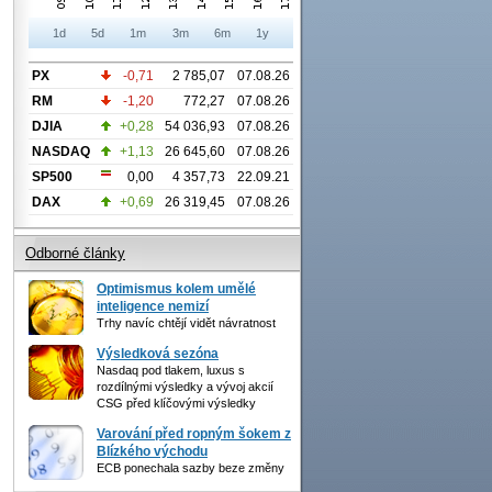
1d
5d
1m
3m
6m
1y
PX
-0,71
2 785,07
07.08.26
RM
-1,20
772,27
07.08.26
DJIA
+0,28
54 036,93
07.08.26
NASDAQ
+1,13
26 645,60
07.08.26
SP500
0,00
4 357,73
22.09.21
DAX
+0,69
26 319,45
07.08.26
Odborné články
Optimismus kolem umělé
inteligence nemizí
Trhy navíc chtějí vidět návratnost
Výsledková sezóna
Nasdaq pod tlakem, luxus s
rozdílnými výsledky a vývoj akcií
CSG před klíčovými výsledky
Varování před ropným šokem z
Blízkého východu
ECB ponechala sazby beze změny