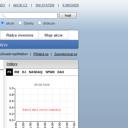
NDY
|
AKCIE.CZ
|
RM-SYSTÉM
|
E-BROKER
akcie
články
diskuze
Rádce investora
Moje akcie
alýzy
Uživatel nepřihlášen
|
Přihlásit se
|
Zaregistrovat se
Indexy
PX
RM
DJ
NASDAQ
SP500
DAX
08.08.2026