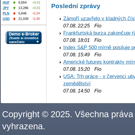
HUF
6,654
+0,01
Poslední zprávy
JPY
13,286
+0,01
PLN
5,646
-0,24
Zámoří uzavřelo v kladných č
USD
21,039
-0,30
Fio
07.08. 22:25
Frankfurtská burza zakončuje 
Fio
07.08. 18:01
Index S&P 500 mírně posiluje p
Fio
07.08. 15:49
Americké futures kontrakty mírn
Fio
07.08. 15:20
USA: Trh práce - v červenci ub
zemědělství
Fio
07.08. 14:50
Copyright © 2025. Všechna práva
vyhrazena.