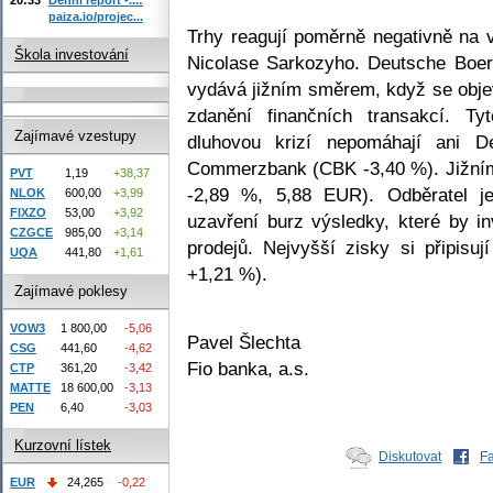
paiza.io/projec...
Trhy reagují poměrně negativně na 
Škola investování
Nicolase Sarkozyho. Deutsche Boe
vydává jižním směrem, když se objev
zdanění finančních transakcí. Ty
Zajímavé vzestupy
dluhovou krizí nepomáhají ani 
Commerzbank (CBK -3,40 %). Jižním
PVT
1,19
+38,37
-2,89 %, 5,88 EUR). Odběratel j
NLOK
600,00
+3,99
FIXZO
53,00
+3,92
uzavření burz výsledky, které by in
CZGCE
985,00
+3,14
prodejů. Nejvyšší zisky si připisu
UQA
441,80
+1,61
+1,21 %).
Zajímavé poklesy
VOW3
1 800,00
-5,06
Pavel Šlechta
CSG
441,60
-4,62
Fio banka, a.s.
CTP
361,20
-3,42
MATTE
18 600,00
-3,13
PEN
6,40
-3,03
Kurzovní lístek
Diskutovat
F
EUR
24,265
-0,22