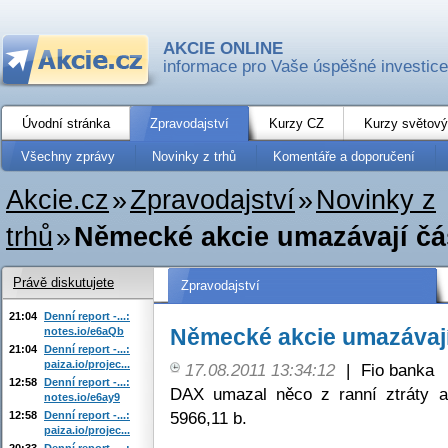
AKCIE ONLINE
informace pro Vaše úspěšné investice
Úvodní stránka
Zpravodajství
Kurzy CZ
Kurzy světový
Všechny zprávy
Novinky z trhů
Komentáře a doporučení
Akcie.cz
»
Zpravodajství
»
Novinky z
trhů
»
Německé akcie umazávají čás
Právě diskutujete
Zpravodajství
21:04
Denní report -...:
Německé akcie umazávají 
notes.io/e6aQb
21:04
Denní report -...:
paiza.io/projec...
17.08.2011 13:34:12
|
Fio banka
12:58
Denní report -...:
DAX umazal něco z ranní ztráty 
notes.io/e6ay9
5966,11 b.
12:58
Denní report -...:
paiza.io/projec...
20:33
Denní report -...: