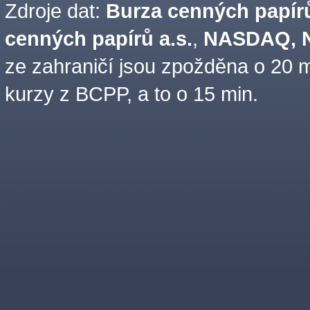
Zdroje dat:
Burza cenných papírů
cenných papírů a.s.
,
NASDAQ, N
ze zahraničí jsou zpožděna o 20 m
kurzy z BCPP, a to o 15 min.