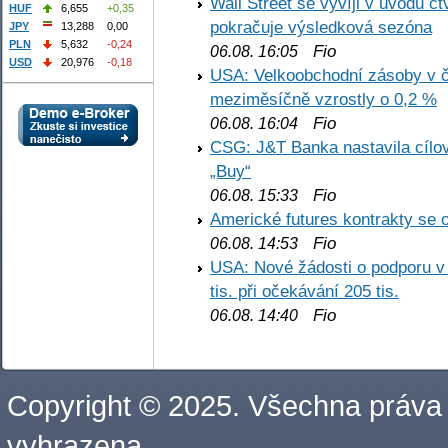
Wall Street se vyvíji v úvodu 
HUF
6,655
+0,35
pokračuje výsledková sezóna
JPY
13,288
0,00
PLN
5,632
-0,24
Fio
06.08. 16:05
USD
20,976
-0,18
USA: Velkoobchodní zásoby v č
meziměsíčně vzrostly o 0,2 %
Fio
06.08. 16:04
CSG: J&T Banka nastavila cílo
„Buy“
Fio
06.08. 15:33
Americké futures kontrakty se 
Fio
06.08. 14:53
USA: Nové žádosti o podporu v
tis. při očekávání 205 tis.
Fio
06.08. 14:40
Copyright © 2025. Všechna práva
vyhrazena.