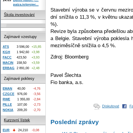
paiza.io/projec...
Stavební výroba se v červnu meziro
Škola investování
dní snížila o 11,3 %, v květnu ukaza
%).
Revize byla způsobena předešlou ab
Zajímavé vzestupy
a Belgie. Stavební výroba poklesla
meziměsíčně snížila o 4,5 %.
ATS
3 596,00
+15,85
KGH
1 942,60
+3,98
Zdroj: Bloomberg
FACC
423,50
+3,93
MACIN
158,50
+3,59
ERBAG
2 891,00
+2,48
Pavel Šlechta
Zajímavé poklesy
Fio banka, a.s.
EMAN
40,00
-4,76
CZGCE
976,00
-3,56
RWE
1 355,00
-2,84
PILLE
107,00
-2,73
Diskutovat
F
NOKIA
209,20
-2,70
Kurzovní lístek
Poslední zprávy
EUR
24,210
-0,08