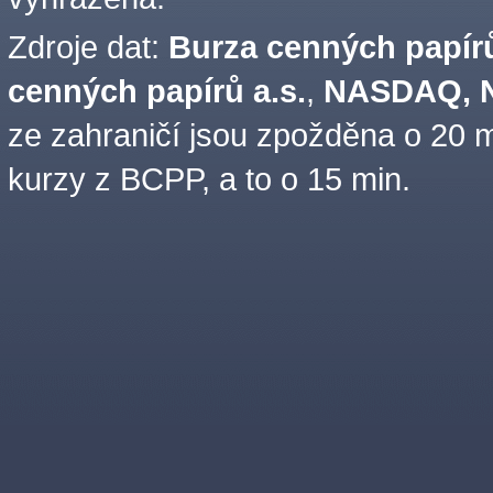
Zdroje dat:
Burza cenných papírů
cenných papírů a.s.
,
NASDAQ, N
ze zahraničí jsou zpožděna o 20 m
kurzy z BCPP, a to o 15 min.