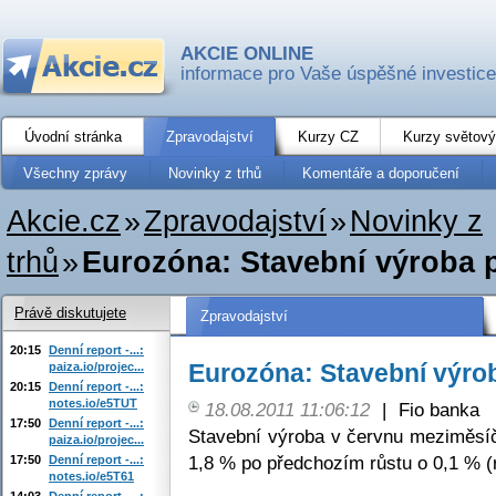
AKCIE ONLINE
informace pro Vaše úspěšné investice
Úvodní stránka
Zpravodajství
Kurzy CZ
Kurzy světový
Všechny zprávy
Novinky z trhů
Komentáře a doporučení
Akcie.cz
»
Zpravodajství
»
Novinky z
trhů
»
Eurozóna: Stavební výroba 
Právě diskutujete
Zpravodajství
20:15
Denní report -...:
Eurozóna: Stavební výro
paiza.io/projec...
20:15
Denní report -...:
notes.io/e5TUT
18.08.2011 11:06:12
|
Fio banka
17:50
Denní report -...:
Stavební výroba v červnu meziměsíč
paiza.io/projec...
1,8 % po předchozím růstu o 0,1 % (r
17:50
Denní report -...:
notes.io/e5T61
14:03
Denní report -...: