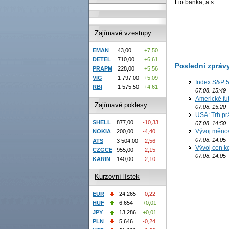
Fio banka, a.s.
Zajímavé vzestupy
EMAN
43,00
+7,50
DETEL
710,00
+6,61
Poslední zpráv
PRAPM
228,00
+5,56
VIG
1 797,00
+5,09
Index S&P 5
RBI
1 575,50
+4,61
07.08. 15:49
Americké fut
Zajímavé poklesy
07.08. 15:20
USA: Trh prá
SHELL
877,00
-10,33
07.08. 14:50
Vývoj měno
NOKIA
200,00
-4,40
07.08. 14:05
ATS
3 504,00
-2,56
Vývoj cen ko
CZGCE
955,00
-2,15
07.08. 14:05
KARIN
140,00
-2,10
Kurzovní lístek
EUR
24,265
-0,22
HUF
6,654
+0,01
JPY
13,286
+0,01
PLN
5,646
-0,24