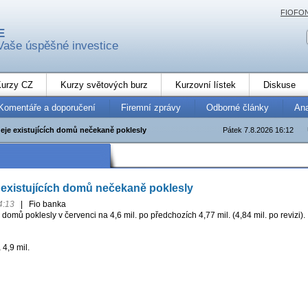
FIOFO
E
Vaše úspěšné investice
urzy CZ
Kurzy světových burz
Kurzovní lístek
Diskuse
Komentáře a doporučení
Firemní zprávy
Odborné články
An
eje existujících domů nečekaně poklesly
Pátek 7.8.2026 16:12
existujících domů nečekaně poklesly
4:13
|
Fio banka
 domů poklesly v červenci na 4,6 mil. po předchozích 4,77 mil. (4,84 mil. po revizi).
 4,9 mil.