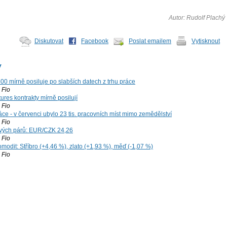
Autor: Rudolf Plachý
Diskutovat
Facebook
Poslat emailem
Vytisknout
y
00 mírně posiluje po slabších datech z trhu práce
Fio
ures kontrakty mírně posilují
Fio
ce - v červenci ubylo 23 tis. pracovních míst mimo zemědělství
Fio
vých párů: EUR/CZK 24,26
Fio
modit: Stříbro (+4,46 %), zlato (+1,93 %), měď (-1,07 %)
Fio