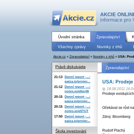
AKCIE ONLIN
informace pro 
Úvodní stránka
Zpravodajství
K
Všechny zprávy
Novinky z trhů
Akcie.cz
»
Zpravodajství
»
Novinky z trhů
»
USA: Prod
Právě diskutujete
Zpravodajství
21:13
Denní report -...:
USA: Prodeje 
paiza.io/projec...
21:12
Denní report -...:
18.08.2011 16:0
notes.io/e6qyW
Prodeje existujících
20:15
Denní report -...:
paiza.io/projec...
20:15
Denní report -...:
Očekával se růst na
notes.io/e5TUT
17:50
Denní report -...:
Zdroj: Bloomberg
paiza.io/projec...
Rudolf Plachý
Škola investování