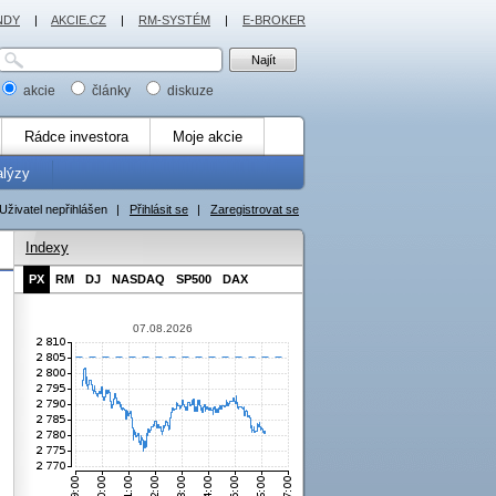
NDY
|
AKCIE.CZ
|
RM-SYSTÉM
|
E-BROKER
akcie
články
diskuze
Rádce investora
Moje akcie
alýzy
Uživatel nepřihlášen
|
Přihlásit se
|
Zaregistrovat se
Indexy
PX
RM
DJ
NASDAQ
SP500
DAX
07.08.2026