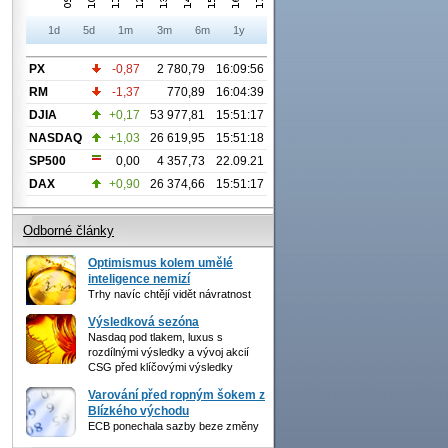
1d
5d
1m
3m
6m
1y
PX
-0,87
2 780,79
16:09:56
RM
-1,37
770,89
16:04:39
DJIA
+0,17
53 977,81
15:51:17
NASDAQ
+1,03
26 619,95
15:51:18
SP500
0,00
4 357,73
22.09.21
DAX
+0,90
26 374,66
15:51:17
Odborné články
Optimismus kolem umělé
inteligence nemizí
Trhy navíc chtějí vidět návratnost
Výsledková sezóna
Nasdaq pod tlakem, luxus s
rozdílnými výsledky a vývoj akcií
CSG před klíčovými výsledky
Varování před ropným šokem z
Blízkého východu
ECB ponechala sazby beze změny