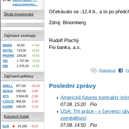
paiza.io/projec...
Očekávalo se -12,4 b., a to po předc
Škola investování
Zdroj: Bloomberg
Zajímavé vzestupy
Rudolf Plachý
EMAN
43,00
+7,50
Fio banka, a.s.
DETEL
710,00
+6,61
PRAPM
228,00
+5,56
VIG
1 797,00
+5,09
RBI
1 575,50
+4,61
Diskutovat
F
Zajímavé poklesy
Poslední zprávy
SHELL
877,00
-10,33
NOKIA
200,00
-4,40
ATS
3 504,00
-2,56
Americké futures kontrakty mírn
CZGCE
955,00
-2,15
Fio
07.08. 15:20
KARIN
140,00
-2,10
USA: Trh práce - v červenci ub
Kurzovní lístek
zemědělství
Fio
07.08. 14:50
EUR
24,265
-0,22