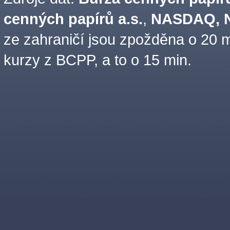
cenných papírů a.s.
,
NASDAQ, N
ze zahraničí jsou zpožděna o 20 m
kurzy z BCPP, a to o 15 min.