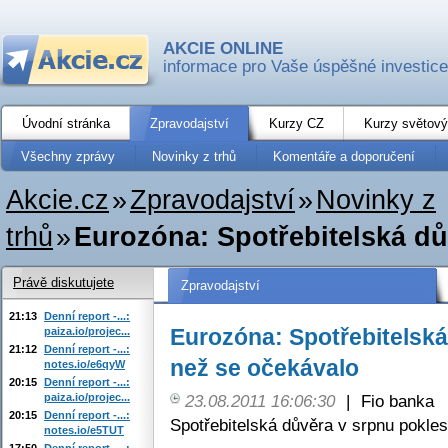
AKCIE ONLINE
informace pro Vaše úspěšné investice
Úvodní stránka
Zpravodajství
Kurzy CZ
Kurzy světový
Všechny zprávy
Novinky z trhů
Komentáře a doporučení
Akcie.cz
»
Zpravodajství
»
Novinky z
trhů
»
Eurozóna: Spotřebitelská dův
Právě diskutujete
Zpravodajství
21:13
Denní report -...:
Eurozóna: Spotřebitelská
paiza.io/projec...
21:12
Denní report -...:
než se očekávalo
notes.io/e6qyW
20:15
Denní report -...:
paiza.io/projec...
23.08.2011 16:06:30
|
Fio banka
20:15
Denní report -...:
Spotřebitelská důvěra v srpnu pokles
notes.io/e5TUT
17:50
Denní report -...: