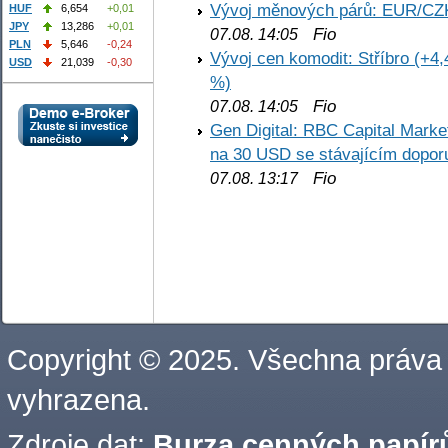
Vývoj měnových párů: EUR/CZ
HUF
6,654
+0,01
JPY
13,286
+0,01
Fio
07.08. 14:05
PLN
5,646
-0,24
Vývoj cen komodit: Stříbro (+4,
USD
21,039
-0,30
%)
Fio
07.08. 14:05
Gen Digital: RBC Capital Marke
na 30 USD se stávajícím dopo
Fio
07.08. 13:17
Copyright © 2025. Všechna práva
vyhrazena.
Zdroje dat:
Burza cenných papírů