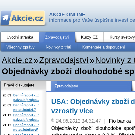
AKCIE ONLINE
informace pro Vaše úspěšné investice
Úvodní stránka
Zpravodajství
Kurzy CZ
Kurzy světový
Všechny zprávy
Novinky z trhů
Komentáře a doporučení
Akcie.cz
»
Zpravodajství
»
Novinky z 
Objednávky zboží dlouhodobé spo
Právě diskutujete
Zpravodajství
20:09
Denní report -...:
USA: Objednávky zboží 
paiza.io/projec...
20:09
Denní report -...:
vzrostly více
notes.io/e6rL7
21:13
Denní report -...:
paiza.io/projec...
24.08.2011 14:31:47
|
Fio banka
21:12
Denní report -...:
Objednávky zboží dlouhodobé spotř
notes.io/e6qyW
20:15
Denní report -...: