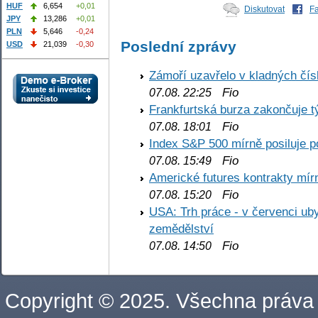
HUF
6,654
+0,01
Diskutovat
F
JPY
13,286
+0,01
PLN
5,646
-0,24
Poslední zprávy
USD
21,039
-0,30
Zámoří uzavřelo v kladných č
Fio
07.08. 22:25
Frankfurtská burza zakončuje 
Fio
07.08. 18:01
Index S&P 500 mírně posiluje p
Fio
07.08. 15:49
Americké futures kontrakty mírn
Fio
07.08. 15:20
USA: Trh práce - v červenci ub
zemědělství
Fio
07.08. 14:50
Copyright © 2025. Všechna práva