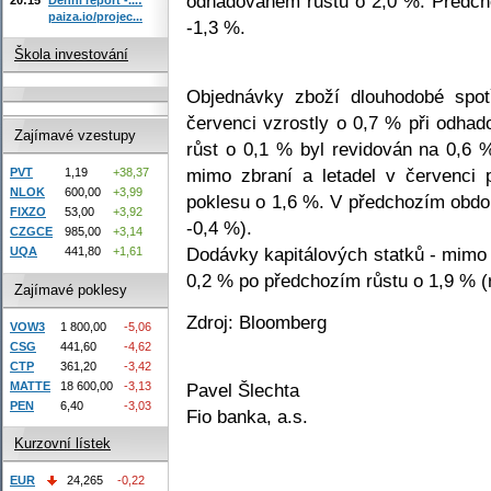
odhadovaném růstu o 2,0 %. Předcho
paiza.io/projec...
-1,3 %.
Škola investování
Objednávky zboží dlouhodobé spot
červenci vzrostly o 0,7 % při odha
Zajímavé vzestupy
růst o 0,1 % byl revidován na 0,6 
mimo zbraní a letadel v červenci
PVT
1,19
+38,37
NLOK
600,00
+3,99
poklesu o 1,6 %. V předchozím obdob
FIXZO
53,00
+3,92
-0,4 %).
CZGCE
985,00
+3,14
Dodávky kapitálových statků - mimo z
UQA
441,80
+1,61
0,2 % po předchozím růstu o 1,9 % (
Zajímavé poklesy
Zdroj: Bloomberg
VOW3
1 800,00
-5,06
CSG
441,60
-4,62
CTP
361,20
-3,42
MATTE
18 600,00
-3,13
Pavel Šlechta
PEN
6,40
-3,03
Fio banka, a.s.
Kurzovní lístek
EUR
24,265
-0,22