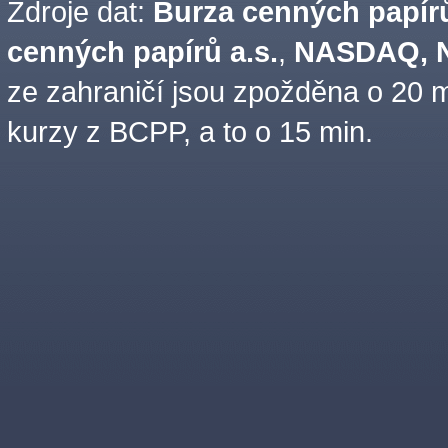
Zdroje dat:
Burza cenných papírů
cenných papírů a.s.
,
NASDAQ, N
ze zahraničí jsou zpožděna o 20 m
kurzy z BCPP, a to o 15 min.