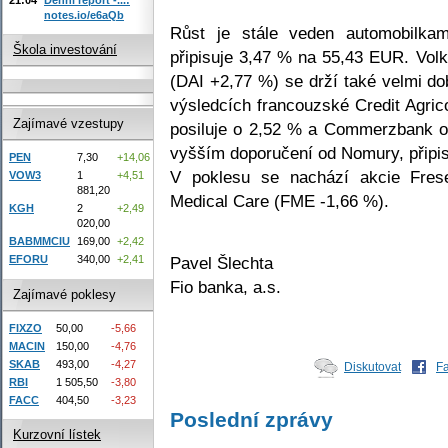
notes.io/e6aQb
Růst je stále veden automobilka
Škola investování
připisuje 3,47 % na 55,43 EUR. Vo
(DAI +2,77 %) se drží také velmi do
výsledcích francouzské Credit Agric
Zajímavé vzestupy
posiluje o 2,52 % a Commerzbank o
vyšším doporučení od Nomury, připis
PEN
7,30
+14,06
V poklesu se nachází akcie Fres
VOW3
1
+4,51
881,20
Medical Care (FME -1,66 %).
KGH
2
+2,49
020,00
BABMMCIU
169,00
+2,42
Pavel Šlechta
EFORU
340,00
+2,41
Fio banka, a.s.
Zajímavé poklesy
FIXZO
50,00
-5,66
MACIN
150,00
-4,76
SKAB
493,00
-4,27
Diskutovat
F
RBI
1 505,50
-3,80
FACC
404,50
-3,23
Poslední zprávy
Kurzovní lístek