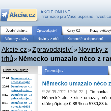
AKCIE ONLINE
informace pro Vaše úspěšné investice
Úvodní stránka
Zpravodajství
Kurzy CZ
Kurzy světový
Všechny zprávy
Novinky z trhů
Komentáře a doporučení
Akcie.cz
»
Zpravodajství
»
Novinky z
trhů
»
Německo umazalo něco z ra
Právě diskutujete
Zpravodajství
20:01
Denní report -...:
Německo umazalo něco z 
notes.io/e6gbc
20:01
Denní report -...:
paiza.io/projec...
25.08.2011 12:36:27
|
Fio banka
8:51
Denní report -...:
Německé akcie sice umazaly něco
paiza.io/projec...
stále připisuje 0,88 % na 5730,83 b.
8:51
Denní report -...:
notes.io/e6d3E
21:04
Denní report -...: