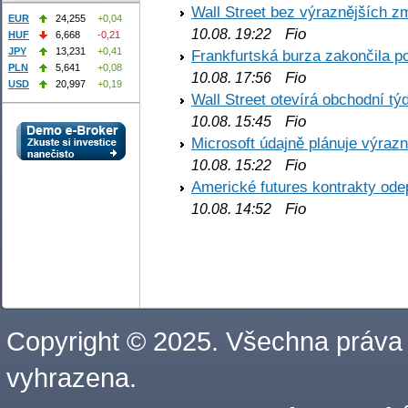
Wall Street bez výraznějších z
EUR
24,255
+0,04
Fio
10.08. 19:22
HUF
6,668
-0,21
JPY
13,231
+0,41
Frankfurtská burza zakončila p
PLN
5,641
+0,08
Fio
10.08. 17:56
USD
20,997
+0,19
Wall Street otevírá obchodní t
Fio
10.08. 15:45
Microsoft údajně plánuje výrazn
Fio
10.08. 15:22
Americké futures kontrakty odep
Fio
10.08. 14:52
Copyright © 2025. Všechna práva
vyhrazena.