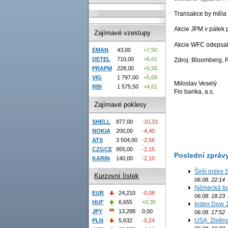
Transakce by měla b
Akcie JPM v pátek 
Zajímavé vzestupy
Akcie WFC odepsal
EMAN
43,00
+7,50
DETEL
710,00
+6,61
Zdroj: Bloomberg, 
PRAPM
228,00
+5,56
VIG
1 797,00
+5,09
Miloslav Veselý
RBI
1 575,50
+4,61
Fio banka, a.s.
Zajímavé poklesy
SHELL
877,00
-10,33
NOKIA
200,00
-4,40
ATS
3 504,00
-2,56
CZGCE
955,00
-2,15
Poslední zpráv
KARIN
140,00
-2,10
Širší index 
Kurzovní lístek
06.08. 22:14
Německá bur
EUR
24,210
-0,08
06.08. 18:23
HUF
6,655
+0,35
Index Dow J
JPY
13,288
0,00
06.08. 17:52
USA: Změna 
PLN
5,632
-0,24