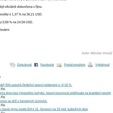
ýt oficiálně dokončena v říjnu.
posílily o 1,37 % na 36,21 USD.
y 0,69 % na 24,59 USD.
Reuters
Autor: Miloslav Veselý
Diskutovat
Facebook
Poslat emailem
Vytisknout
y
S&P 500 uzavírá čtvrteční seanci poklesem o -0,18 %.
Fio
za dnes bez výrazného pohybu, hlavní pozornost směřovala na kvartální reporty
Fio
ones se drží v červených úrovních.
Fio
zásob plynu podle EIA k 31. červenci na 33 mld. kubických stop