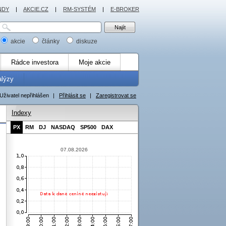
NDY
|
AKCIE.CZ
|
RM-SYSTÉM
|
E-BROKER
akcie
články
diskuze
Rádce investora
Moje akcie
alýzy
Uživatel nepřihlášen
|
Přihlásit se
|
Zaregistrovat se
Indexy
PX
RM
DJ
NASDAQ
SP500
DAX
07.08.2026