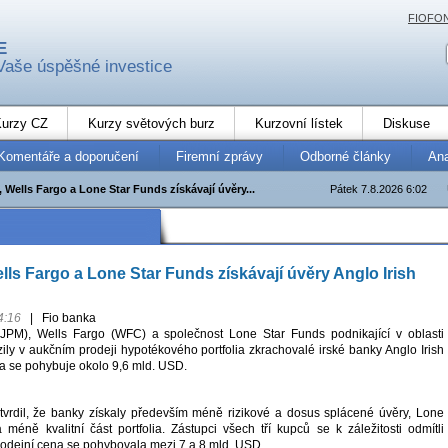
FIOFO
E
Vaše úspěšné investice
urzy CZ
Kurzy světových burz
Kurzovní lístek
Diskuse
Komentáře a doporučení
Firemní zprávy
Odborné články
An
Wells Fargo a Lone Star Funds získávají úvěry...
Pátek 7.8.2026 6:02
ls Fargo a Lone Star Funds získávají úvěry Anglo Irish
4:16
|
Fio banka
PM), Wells Fargo (WFC) a společnost Lone Star Funds podnikající v oblasti
ězily v aukčním prodeji hypotékového portfolia zkrachovalé irské banky Anglo Irish
a se pohybuje okolo 9,6 mld. USD.
vrdil, že banky získaly především méně rizikové a dosus splácené úvěry, Lone
 méně kvalitní část portfolia. Zástupci všech tří kupců se k záležitosti odmítli
 Prodejní cena se pohybovala mezi 7 a 8 mld. USD.