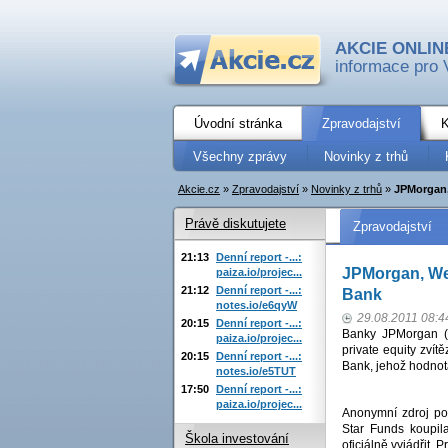
AKCIE ONLIN
informace pro 
Úvodní stránka
Zpravodajství
K
Všechny zprávy
Novinky z trhů
Akcie.cz
»
Zpravodajství
»
Novinky z trhů
»
JPMorgan, 
Právě diskutujete
Zpravodajství
21:13
Denní report -...:
JPMorgan, Wel
paiza.io/projec...
21:12
Denní report -...:
Bank
notes.io/e6qyW
29.08.2011 08:4
20:15
Denní report -...:
Banky JPMorgan (J
paiza.io/projec...
private equity zvít
20:15
Denní report -...:
Bank, jehož hodnot
notes.io/e5TUT
17:50
Denní report -...:
paiza.io/projec...
Anonymní zdroj pot
Star Funds koupila
Škola investování
oficiálně vyjádřit.