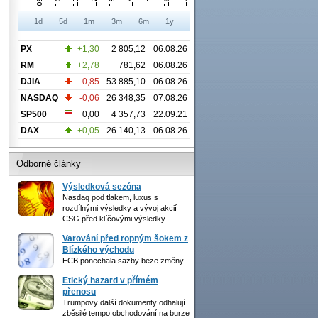
1d
5d
1m
3m
6m
1y
PX
+1,30
2 805,12
06.08.26
RM
+2,78
781,62
06.08.26
DJIA
-0,85
53 885,10
06.08.26
NASDAQ
-0,06
26 348,35
07.08.26
SP500
0,00
4 357,73
22.09.21
DAX
+0,05
26 140,13
06.08.26
Odborné články
Výsledková sezóna
Nasdaq pod tlakem, luxus s
rozdílnými výsledky a vývoj akcií
CSG před klíčovými výsledky
Varování před ropným šokem z
Blízkého východu
ECB ponechala sazby beze změny
Etický hazard v přímém
přenosu
Trumpovy další dokumenty odhalují
zběsilé tempo obchodování na burze