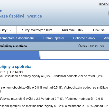
FIOFO
E
Vaše úspěšné investice
urzy CZ
Kurzy světových burz
Kurzovní lístek
Diskuse
Komentáře a doporučení
Firemní zprávy
Odborné články
An
ní příjmy a spotřeba
Čtvrtek 6.8.2026 9:26
říjmy a spotřeba
3:31
|
Fio banka
vnu v souladu s odhady zvýšily o 0,3 %. Předchozí hodnota činí po revizi 0,2 %.
 stejném období zvýšila o 0,8 % (odhad 0,5 %). V předchozím období se snížila o
%
třeby se meziročně zvýšil o 2,8 % (odhad 2,7 %). Předchozí hodnota činí 2,6 %.
osobní spotřebu se meziměsíčně zvýšily o 0,2 % a meziročně o 1,6 % (odhad 0,2