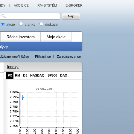
NDY
|
AKCIE.CZ
|
RM-SYSTÉM
|
E-BROKER
akcie
články
diskuze
Rádce investora
Moje akcie
alýzy
Uživatel nepřihlášen
|
Přihlásit se
|
Zaregistrovat se
Indexy
PX
RM
DJ
NASDAQ
SP500
DAX
06.08.2026