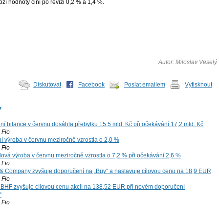
zí hodnoty činí po revizi 0,2 % a 1,4 %.
Autor: Miloslav Veselý
Diskutovat
Facebook
Poslat emailem
Vytisknout
y
í bilance v červnu dosáhla přebytku 15,5 mld. Kč při očekávání 17,2 mld. Kč
Fio
í výroba v červnu meziročně vzrostla o 2,0 %
Fio
ová výroba v červnu meziročně vzrostla o 7,2 % při očekávání 2,6 %
Fio
 Company zvyšuje doporučení na „Buy“ a nastavuje cílovou cenu na 18,9 EUR
Fio
 BHF zvyšuje cílovou cenu akcií na 138,52 EUR při novém doporučení
“
Fio