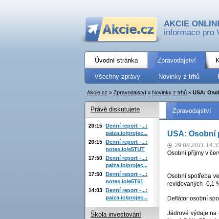
AKCIE ONLIN
informace pro 
Úvodní stránka
Zpravodajství
K
Všechny zprávy
Novinky z trhů
Akcie.cz
»
Zpravodajství
»
Novinky z trhů
»
USA: Osob
Právě diskutujete
Zpravodajství
20:15
Denní report -...:
USA: Osobní p
paiza.io/projec...
20:15
Denní report -...:
29.08.2011 14:3
notes.io/e5TUT
Osobní příjmy v čer
17:50
Denní report -...:
paiza.io/projec...
17:50
Denní report -...:
Osobní spotřeba ve
notes.io/e5T61
revidovaných -0,1 
14:03
Denní report -...:
paiza.io/projec...
Deflátor osobní spo
Jádrové výdaje na 
Škola investování