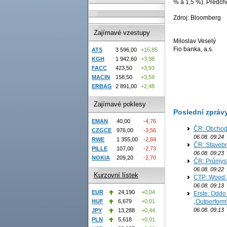
% a 1,5 %). Předcho
Zdroj: Bloomberg
Zajímavé vzestupy
Miloslav Veselý
Fio banka, a.s.
ATS
3 596,00
+15,85
KGH
1 942,60
+3,98
FACC
423,50
+3,93
MACIN
158,50
+3,59
ERBAG
2 891,00
+2,48
Zajímavé poklesy
Poslední zpráv
EMAN
40,00
-4,76
ČR: Obchodn
CZGCE
976,00
-3,56
06.08. 09:24
RWE
1 355,00
-2,84
ČR: Stavebn
PILLE
107,00
-2,73
06.08. 09:23
NOKIA
209,20
-2,70
ČR: Průmysl
06.08. 09:22
Kurzovní lístek
CTP: Wood &
06.08. 09:13
EUR
24,190
+0,04
Erste: Oddo
„Outperform
HUF
6,679
+0,01
06.08. 09:13
JPY
13,288
+0,44
PLN
5,618
+0,01