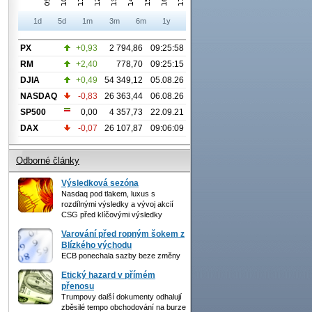
1d
5d
1m
3m
6m
1y
PX
+0,93
2 794,86
09:25:58
RM
+2,40
778,70
09:25:15
DJIA
+0,49
54 349,12
05.08.26
NASDAQ
-0,83
26 363,44
06.08.26
SP500
0,00
4 357,73
22.09.21
DAX
-0,07
26 107,87
09:06:09
Odborné články
Výsledková sezóna
Nasdaq pod tlakem, luxus s
rozdílnými výsledky a vývoj akcií
CSG před klíčovými výsledky
Varování před ropným šokem z
Blízkého východu
ECB ponechala sazby beze změny
Etický hazard v přímém
přenosu
Trumpovy další dokumenty odhalují
zběsilé tempo obchodování na burze