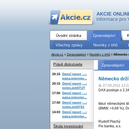
AKCIE ONLIN
informace pro 
Úvodní stránka
Zpravodajství
K
Všechny zprávy
Novinky z trhů
Akcie.cz
»
Zpravodajství
»
Novinky z trhů
»
Německo d
Právě diskutujete
Zpravodajství
20:15
Denní report -...:
Německo drží 
paiza.io/projec...
20:15
Denní report -...:
07.09.2011 12:2
notes.io/e5TUT
DAX posiluje o 2,3
17:50
Denní report -...:
paiza.io/projec...
17:50
Denní report -...:
Mezi německými ti
notes.io/e5T61
(BMW; +4,68 %), De
14:03
Denní report -...:
paiza.io/projec...
Rudolf Plachý
Fio banka, a.s.
Škola investování