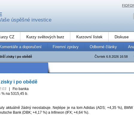
FIOFO
E
Vaše úspěšné investice
urzy CZ
Kurzy světových burz
Kurzovní lístek
Diskuse
Komentáře a doporučení
Firemní zprávy
Odborné články
An
rží zisky i po obědě
Čtvrtek 6.8.2026 16:58
zisky i po obědě
2:03
|
Fio banka
4 % na 5315,45 b.
tuly aktuálně žádný neoslabuje. Nejlépe je na tom Adidas (ADS; +4,35 %), BMW
utsche Bank (DBK; +4,17 %) a Infineon (IFX; +4,64 %).