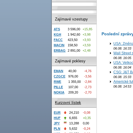
Zajímavé vzestupy
ATS
3 596,00
+15,85
Poslední zpráv
KGH
1 942,60
+3,98
FACC
423,50
+3,93
USA: Změna 
MACIN
158,50
+3,59
06.08. 16:33
ERBAG
2 891,00
+2,48
Wall Street
06.08. 16:05
Zajímavé poklesy
USA: Velkoo
06.08. 16:04
EMAN
40,00
-4,76
CSG: J&T Ba
CZGCE
976,00
-3,56
06.08. 15:33
Americké fu
RWE
1 355,00
-2,84
06.08. 14:53
PILLE
107,00
-2,73
NOKIA
209,20
-2,70
Kurzovní lístek
EUR
24,210
-0,08
HUF
6,655
+0,35
JPY
13,288
0,00
PLN
5,632
-0,24