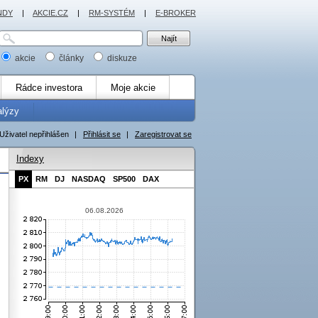
NDY
|
AKCIE.CZ
|
RM-SYSTÉM
|
E-BROKER
akcie
články
diskuze
Rádce investora
Moje akcie
alýzy
Uživatel nepřihlášen
|
Přihlásit se
|
Zaregistrovat se
Indexy
PX
RM
DJ
NASDAQ
SP500
DAX
06.08.2026