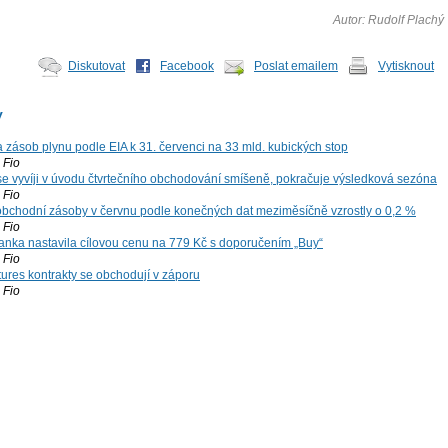
Autor: Rudolf Plachý
Diskutovat
Facebook
Poslat emailem
Vytisknout
y
zásob plynu podle EIA k 31. červenci na 33 mld. kubických stop
Fio
 se vyvíji v úvodu čtvrtečního obchodování smíšeně, pokračuje výsledková sezóna
Fio
bchodní zásoby v červnu podle konečných dat meziměsíčně vzrostly o 0,2 %
Fio
nka nastavila cílovou cenu na 779 Kč s doporučením „Buy“
Fio
tures kontrakty se obchodují v záporu
Fio