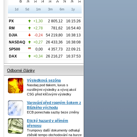
1d
5d
1m
3m
6m
1y
PX
+1,30
2 805,12
16:15:26
RM
+2,78
781,62
16:54:40
DJIA
-0,24
54 219,80
16:38:13
NASDAQ
+0,27
26 433,36
16:38:08
SP500
0,00
4 357,73
22.09.21
DAX
+0,34
26 216,27
16:37:53
Odborné články
Výsledková sezóna
Nasdaq pod tlakem, luxus s
rozdílnými výsledky a vývoj akcií
CSG před klíčovými výsledky
Varování před ropným šokem z
Blízkého východu
ECB ponechala sazby beze změny
Etický hazard v přímém
přenosu
Trumpovy další dokumenty odhalují
zběsilé tempo obchodování na burze