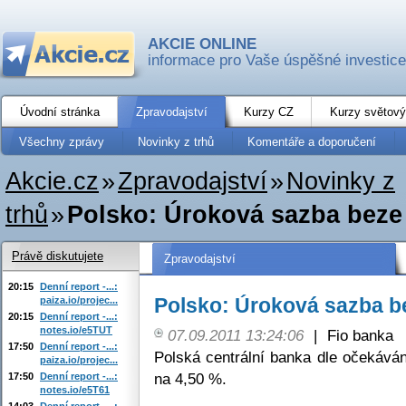
AKCIE ONLINE
informace pro Vaše úspěšné investice
Úvodní stránka
Zpravodajství
Kurzy CZ
Kurzy světový
Všechny zprávy
Novinky z trhů
Komentáře a doporučení
Akcie.cz
»
Zpravodajství
»
Novinky z
trhů
»
Polsko: Úroková sazba bez
Právě diskutujete
Zpravodajství
20:15
Denní report -...:
Polsko: Úroková sazba 
paiza.io/projec...
20:15
Denní report -...:
notes.io/e5TUT
07.09.2011 13:24:06
|
Fio banka
17:50
Denní report -...:
Polská centrální banka dle očekává
paiza.io/projec...
na 4,50 %.
17:50
Denní report -...:
notes.io/e5T61
14:03
Denní report -...: