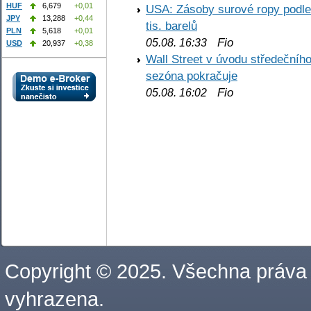
HUF
6,679
+0,01
USA: Zásoby surové ropy podle 
JPY
13,288
+0,44
tis. barelů
PLN
5,618
+0,01
Fio
05.08. 16:33
USD
20,937
+0,38
Wall Street v úvodu středečníh
sezóna pokračuje
Fio
05.08. 16:02
Copyright © 2025. Všechna práva
vyhrazena.