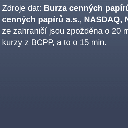
Zdroje dat:
Burza cenných papírů
cenných papírů a.s.
,
NASDAQ, N
ze zahraničí jsou zpožděna o 20 m
kurzy z BCPP, a to o 15 min.