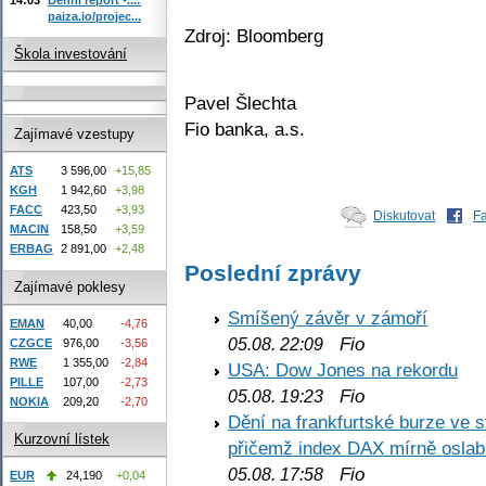
paiza.io/projec...
Zdroj: Bloomberg
Škola investování
Pavel Šlechta
Fio banka, a.s.
Zajímavé vzestupy
ATS
3 596,00
+15,85
KGH
1 942,60
+3,98
FACC
423,50
+3,93
Diskutovat
F
MACIN
158,50
+3,59
ERBAG
2 891,00
+2,48
Poslední zprávy
Zajímavé poklesy
Smíšený závěr v zámoří
EMAN
40,00
-4,76
Fio
05.08. 22:09
CZGCE
976,00
-3,56
RWE
1 355,00
-2,84
USA: Dow Jones na rekordu
PILLE
107,00
-2,73
Fio
05.08. 19:23
NOKIA
209,20
-2,70
Dění na frankfurtské burze ve s
Kurzovní lístek
přičemž index DAX mírně oslabi
Fio
05.08. 17:58
EUR
24,190
+0,04