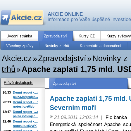
AKCIE ONLINE
informace pro Vaše úspěšné investice
Úvodní stránka
Zpravodajství
Kurzy CZ
Kurzy světový
Všechny zprávy
Novinky z trhů
Komentáře a doporučení
Akcie.cz
»
Zpravodajství
»
Novinky z
trhů
»
Apache zaplatí 1,75 mld. US
Právě diskutujete
Zpravodajství
20:33
Denní report -...:
Apache zaplatí 1,75 mld. 
paiza.io/projec...
20:33
Denní report -...:
Severním moři
notes.io/e6iyb
12:47
Denní report -...:
paiza.io/projec...
21.09.2011 12:02:14
|
Fio banka
12:46
Denní report -...:
Energetická společnost Apache so
notes.io/e6yWX
20:09
Denní report -...: