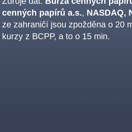
Zdroje dat:
Burza cenných papírů
cenných papírů a.s.
,
NASDAQ, N
ze zahraničí jsou zpožděna o 20 m
kurzy z BCPP, a to o 15 min.