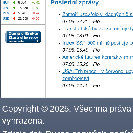
Poslední zprávy
HUF
6,654
+0,01
JPY
13,286
+0,01
PLN
5,646
-0,24
Zámoří uzavřelo v kladných č
USD
21,039
-0,30
Fio
07.08. 22:25
Frankfurtská burza zakončuje 
Fio
07.08. 18:01
Index S&P 500 mírně posiluje p
Fio
07.08. 15:49
Americké futures kontrakty mírn
Fio
07.08. 15:20
USA: Trh práce - v červenci ub
zemědělství
Fio
07.08. 14:50
Copyright © 2025. Všechna práva
vyhrazena.