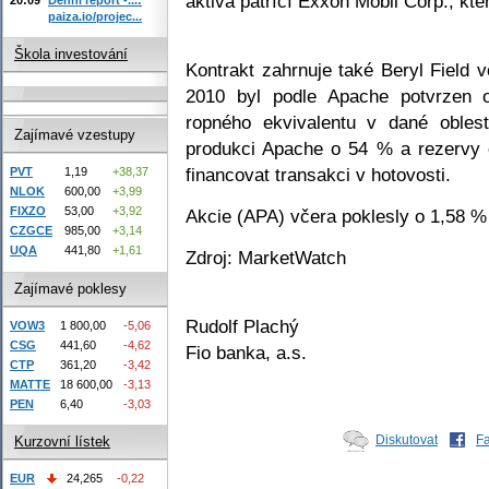
aktiva patřící Exxon Mobil Corp., kt
paiza.io/projec...
Škola investování
Kontrakt zahrnuje také Beryl Field 
2010 byl podle Apache potvrzen 
ropného ekvivalentu v dané obles
Zajímavé vzestupy
produkci Apache o 54 % a rezervy 
financovat transakci v hotovosti.
PVT
1,19
+38,37
NLOK
600,00
+3,99
FIXZO
53,00
+3,92
Akcie (APA) včera poklesly o 1,58 
CZGCE
985,00
+3,14
UQA
441,80
+1,61
Zdroj: MarketWatch
Zajímavé poklesy
Rudolf Plachý
VOW3
1 800,00
-5,06
CSG
441,60
-4,62
Fio banka, a.s.
CTP
361,20
-3,42
MATTE
18 600,00
-3,13
PEN
6,40
-3,03
Diskutovat
F
Kurzovní lístek
EUR
24,265
-0,22