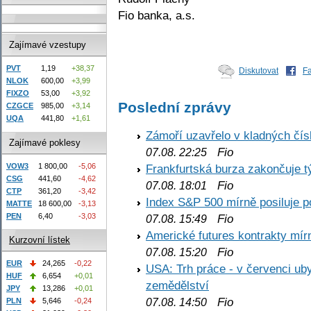
Fio banka, a.s.
Zajímavé vzestupy
PVT
1,19
+38,37
Diskutovat
F
NLOK
600,00
+3,99
FIXZO
53,00
+3,92
Poslední zprávy
CZGCE
985,00
+3,14
UQA
441,80
+1,61
Zámoří uzavřelo v kladných č
Zajímavé poklesy
Fio
07.08. 22:25
VOW3
1 800,00
-5,06
Frankfurtská burza zakončuje 
CSG
441,60
-4,62
Fio
07.08. 18:01
CTP
361,20
-3,42
Index S&P 500 mírně posiluje p
MATTE
18 600,00
-3,13
PEN
6,40
-3,03
Fio
07.08. 15:49
Americké futures kontrakty mírn
Kurzovní lístek
Fio
07.08. 15:20
EUR
24,265
-0,22
USA: Trh práce - v červenci ub
HUF
6,654
+0,01
zemědělství
JPY
13,286
+0,01
Fio
PLN
5,646
-0,24
07.08. 14:50