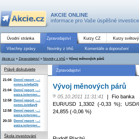
AKCIE ONLINE
informace pro Vaše úspěšné investice
Úvodní stránka
Zpravodajství
Kurzy CZ
Kurzy světový
Všechny zprávy
Novinky z trhů
Komentáře a doporučení
Akcie.cz
»
Zpravodajství
»
Novinky z trhů
»
Vývoj měnových párů
Právě diskutujete
Zpravodajství
21:04
Denní report -...:
Vývoj měnových párů
notes.io/e6aQb
21:04
Denní report -...:
paiza.io/projec...
05.10.2011 11:31:41
|
Fio banka
12:58
Denní report -...:
EUR/USD 1,3302 (-0,33 %); USD/
notes.io/e6ay9
24,855 (-0,06 %)
12:58
Denní report -...:
paiza.io/projec...
20:33
Denní report -...:
paiza.io/projec...
Škola investování
Rudolf Plachý