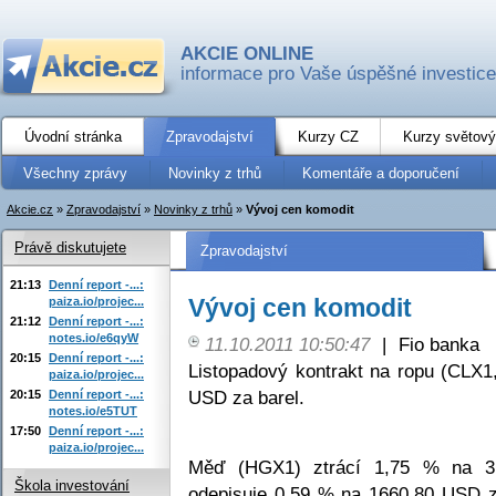
AKCIE ONLINE
informace pro Vaše úspěšné investice
Úvodní stránka
Zpravodajství
Kurzy CZ
Kurzy světový
Všechny zprávy
Novinky z trhů
Komentáře a doporučení
Akcie.cz
»
Zpravodajství
»
Novinky z trhů
»
Vývoj cen komodit
Právě diskutujete
Zpravodajství
21:13
Denní report -...:
Vývoj cen komodit
paiza.io/projec...
21:12
Denní report -...:
notes.io/e6qyW
11.10.2011 10:50:47
|
Fio banka
20:15
Denní report -...:
Listopadový kontrakt na ropu (CLX
paiza.io/projec...
USD za barel.
20:15
Denní report -...:
notes.io/e5TUT
17:50
Denní report -...:
paiza.io/projec...
Měď (HGX1) ztrácí 1,75 % na 3,
Škola investování
odepisuje 0,59 % na 1660,80 USD z