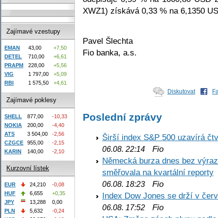
XWZ1) získává 0,33 % na 6,1350 US
Zajímavé vzestupy
Pavel Šlechta
EMAN
43,00
+7,50
Fio banka, a.s.
DETEL
710,00
+6,61
PRAPM
228,00
+5,56
VIG
1 797,00
+5,09
RBI
1 575,50
+4,61
Diskutovat
F
Zajímavé poklesy
Poslední zprávy
SHELL
877,00
-10,33
NOKIA
200,00
-4,40
ATS
3 504,00
-2,56
Širší index S&P 500 uzavírá čt
CZGCE
955,00
-2,15
Fio
06.08. 22:14
KARIN
140,00
-2,10
Německá burza dnes bez výrazn
Kurzovní lístek
směřovala na kvartální reporty
Fio
06.08. 18:23
EUR
24,210
-0,08
HUF
6,655
+0,35
Index Dow Jones se drží v čer
JPY
13,288
0,00
Fio
06.08. 17:52
PLN
5,632
-0,24