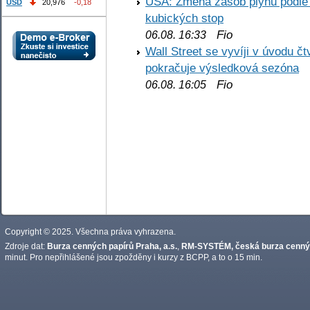
USA: Změna zásob plynu podle E
USD
20,976
-0,18
kubických stop
Fio
06.08. 16:33
Wall Street se vyvíji v úvodu 
pokračuje výsledková sezóna
Fio
06.08. 16:05
Copyright © 2025. Všechna práva vyhrazena.
Zdroje dat:
Burza cenných papírů Praha, a.s.
,
RM-SYSTÉM, česká burza cennýc
minut. Pro nepřihlášené jsou zpožděny i kurzy z BCPP, a to o 15 min.