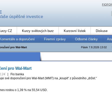
FIOFO
E
Vaše úspěšné investice
urzy CZ
Kurzy světových burz
Kurzovní lístek
Diskuse
Komentáře a doporučení
Firemní zprávy
Odborné články
An
oručení pro Wal-Mart
Pátek 7.8.2026 13:02
ení pro Wal-Mart
1:24
|
Fio banka
je své doporučení pro Wal-Mart (WMT) na „koupit“ z původního „držet.“
dnes rostou o 1,39 % na 55,54 USD.