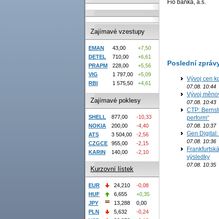
Fio banka, a.s.
Zajímavé vzestupy
EMAN
43,00
+7,50
DETEL
710,00
+6,61
Poslední zpráv
PRAPM
228,00
+5,56
VIG
1 797,00
+5,09
Vývoj cen ko
RBI
1 575,50
+4,61
07.08. 10:44
Vývoj měno
Zajímavé poklesy
07.08. 10:43
CTP: Bernst
SHELL
877,00
-10,33
perform“
NOKIA
200,00
-4,40
07.08. 10:37
Gen Digital
ATS
3 504,00
-2,56
07.08. 10:36
CZGCE
955,00
-2,15
Frankfurtská
KARIN
140,00
-2,10
výsledky
07.08. 10:35
Kurzovní lístek
EUR
24,210
-0,08
HUF
6,655
+0,35
JPY
13,288
0,00
PLN
5,632
-0,24