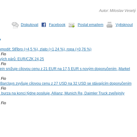
Autor: Miloslav Veselý
Diskutovat
Facebook
Poslat emailem
Vytisknout
y
modit: Stříbro (+4,5 %), zlato (+1,24 %), ropa (+0,76 %)
Fio
vých párů: EUR/CZK 24,25
Fio
ein snižuje cílovou cenu z 21 EUR na 17,5 EUR s novým doporučením „Market
Fio
: Barclays zvyšuje cílovou cenu z 27 USD na 32 USD se stávajícím doporučením
Fio
 burza na konci týdne posiluje, Allianz, Munich Re, Daimler Truck zveřejnily
Fio