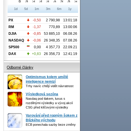
1d
5d
1m
3m
6m
1y
PX
-0,50
2 790,98
13:01:18
RM
-1,37
770,89
13:00:06
DJIA
-0,85
53 885,10
06.08.26
NASDAQ
-0,06
26 348,35
07.08.26
SP500
0,00
4 357,73
22.09.21
DAX
+0,83
26 356,73
12:41:19
Odborné články
Optimismus kolem umělé
inteligence nemizí
Trhy navíc chtějí vidět návratnost
Výsledková sezóna
Nasdaq pod tlakem, luxus s
rozdílnými výsledky a vývoj akcií
CSG před klíčovými výsledky
Varování před ropným šokem z
Blízkého východu
ECB ponechala sazby beze změny