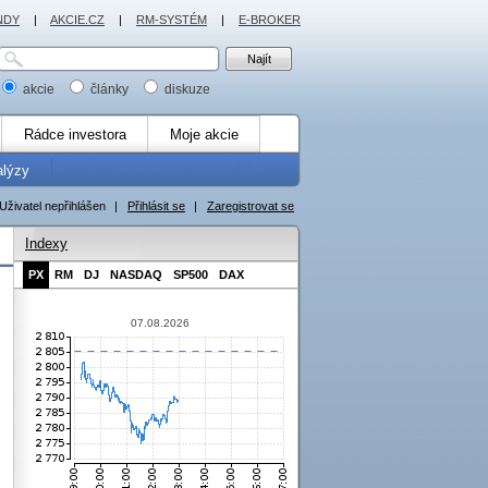
NDY
|
AKCIE.CZ
|
RM-SYSTÉM
|
E-BROKER
akcie
články
diskuze
Rádce investora
Moje akcie
alýzy
Uživatel nepřihlášen
|
Přihlásit se
|
Zaregistrovat se
Indexy
PX
RM
DJ
NASDAQ
SP500
DAX
07.08.2026