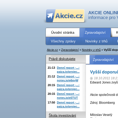
AKCIE ONLIN
informace pro 
Úvodní stránka
Zpravodajství
K
Všechny zprávy
Novinky z trhů
Akcie.cz
»
Zpravodajství
»
Novinky z trhů
»
Vyšší dop
Právě diskutujete
Zpravodajství
21:13
Denní report -...:
Vyšší doporuč
paiza.io/projec...
21:12
Denní report -...:
18.10.2011 18:2
notes.io/e6qyW
Edward Jones zvyšu
20:15
Denní report -...:
paiza.io/projec...
20:15
Denní report -...:
Akcie společnosti 
notes.io/e5TUT
17:50
Denní report -...:
Zdroj: Bloomberg
paiza.io/projec...
Miloslav Veselý
Škola investování