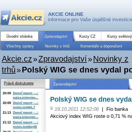
AKCIE ONLINE
informace pro Vaše úspěšné investice
Úvodní stránka
Zpravodajství
Kurzy CZ
Kurzy světový
Všechny zprávy
Novinky z trhů
Komentáře a doporučení
Akcie.cz
»
Zpravodajství
»
Novinky z
trhů
»
Polský WIG se dnes vydal p
Právě diskutujete
Zpravodajství
20:09
Denní report -...:
Polský WIG se dnes vyda
paiza.io/projec...
20:09
Denní report -...:
notes.io/e6rL7
19.10.2011 12:52:06
|
Fio banka
21:13
Denní report -...:
Akciový index WIG roste o 0,71 % na
paiza.io/projec...
21:12
Denní report -...:
notes.io/e6qyW
20:15
Denní report -...: