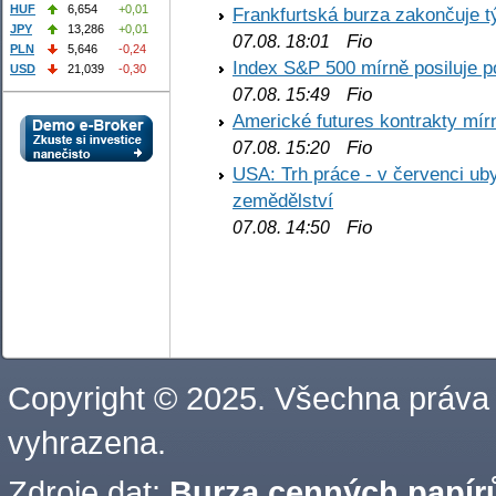
HUF
6,654
+0,01
Frankfurtská burza zakončuje 
JPY
13,286
+0,01
Fio
07.08. 18:01
PLN
5,646
-0,24
Index S&P 500 mírně posiluje p
USD
21,039
-0,30
Fio
07.08. 15:49
Americké futures kontrakty mírn
Fio
07.08. 15:20
USA: Trh práce - v červenci ub
zemědělství
Fio
07.08. 14:50
Copyright © 2025. Všechna práva
vyhrazena.
Zdroje dat:
Burza cenných papírů