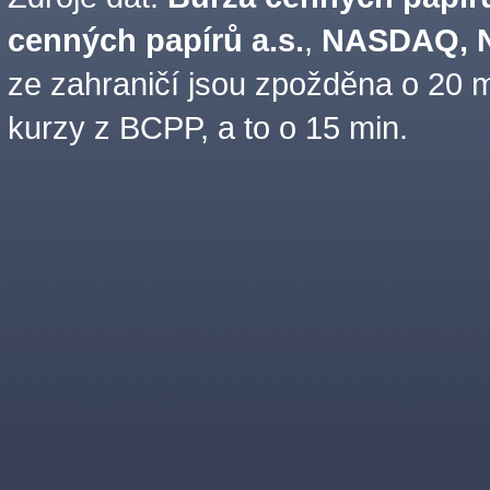
cenných papírů a.s.
,
NASDAQ, N
ze zahraničí jsou zpožděna o 20 m
kurzy z BCPP, a to o 15 min.