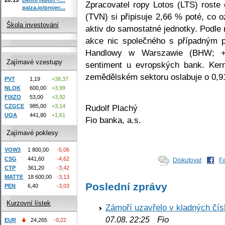
Zpracovatel ropy Lotos (LTS) roste
paiza.io/projec...
(TVN) si připisuje 2,66 % poté, co 
Škola investování
aktiv do samostatné jednotky. Podl
akce nic společného s případným 
Handlowy w Warszawie (BHW; +2
Zajímavé vzestupy
sentiment u evropských bank. Kerne
zemědělském sektoru oslabuje o 0,9
PVT
1,19
+38,37
NLOK
600,00
+3,99
FIXZO
53,00
+3,92
Rudolf Plachý
CZGCE
985,00
+3,14
UQA
441,80
+1,61
Fio banka, a.s.
Zajímavé poklesy
VOW3
1 800,00
-5,06
CSG
441,60
-4,62
Diskutovat
F
CTP
361,20
-3,42
MATTE
18 600,00
-3,13
Poslední zprávy
PEN
6,40
-3,03
Kurzovní lístek
Zámoří uzavřelo v kladných č
Fio
07.08. 22:25
EUR
24,265
-0,22