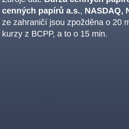
cenných papírů a.s.
,
NASDAQ, N
ze zahraničí jsou zpožděna o 20 m
kurzy z BCPP, a to o 15 min.