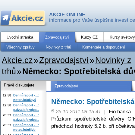
AKCIE ONLINE
informace pro Vaše úspěšné investice
Úvodní stránka
Zpravodajství
Kurzy CZ
Kurzy světový
Všechny zprávy
Novinky z trhů
Komentáře a doporučení
Akcie.cz
»
Zpravodajství
»
Novinky z
trhů
»
Německo: Spotřebitelská dů
Právě diskutujete
Zpravodajství
12:58
Denní report -...:
Německo: Spotřebitelská
notes.io/e6ay9
12:58
Denní report -...:
paiza.io/projec...
25.10.2011 08:15:41
|
Fio banka
20:33
Denní report -...:
Průzkum spotřebitelské důvěry GfK
paiza.io/projec...
předchozí hodnoty 5,2 b. při očekáv
20:33
Denní report -...:
notes.io/e6iyb
12:47
Denní report -...: