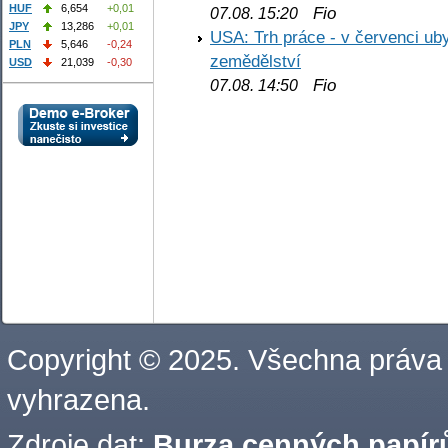
HUF
6,654
+0,01
Fio
07.08. 15:20
JPY
13,286
+0,01
USA: Trh práce - v červenci ub
PLN
5,646
-0,24
zemědělství
USD
21,039
-0,30
Fio
07.08. 14:50
Copyright © 2025. Všechna práva
vyhrazena.
Zdroje dat:
Burza cenných papírů