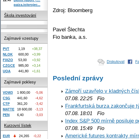
paiza.io/projec...
Zdroj: Bloomberg
Škola investování
Pavel Šlechta
Fio banka, a.s.
Zajímavé vzestupy
PVT
1,19
+38,37
NLOK
600,00
+3,99
FIXZO
53,00
+3,92
Diskutovat
F
CZGCE
985,00
+3,14
UQA
441,80
+1,61
Poslední zprávy
Zajímavé poklesy
Zámoří uzavřelo v kladných č
VOW3
1 800,00
-5,06
Fio
07.08. 22:25
CSG
441,60
-4,62
CTP
361,20
-3,42
Frankfurtská burza zakončuje 
MATTE
18 600,00
-3,13
Fio
07.08. 18:01
PEN
6,40
-3,03
Index S&P 500 mírně posiluje p
Kurzovní lístek
Fio
07.08. 15:49
Americké futures kontrakty mírn
EUR
24,265
-0,22