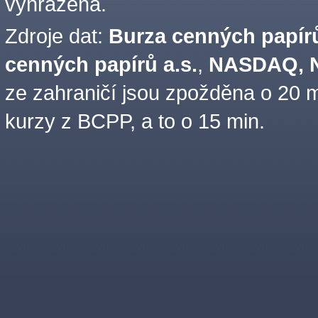
vyhrazena.
Zdroje dat:
Burza cenných papírů
cenných papírů a.s.
,
NASDAQ, N
ze zahraničí jsou zpožděna o 20 m
kurzy z BCPP, a to o 15 min.