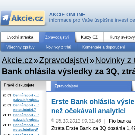
AKCIE ONLINE
informace pro Vaše úspěšné investice
Úvodní stránka
Zpravodajství
Kurzy CZ
Kurzy světový
Všechny zprávy
Novinky z trhů
Komentáře a doporučení
Akcie.cz
»
Zpravodajství
»
Novinky z 
Bank ohlásila výsledky za 3Q, ztrá
Právě diskutujete
Zpravodajství
20:09
Denní report -...:
Erste Bank ohlásila výsle
paiza.io/projec...
20:09
Denní report -...:
než očekávali analytici
notes.io/e6rL7
21:13
Denní report -...:
paiza.io/projec...
28.10.2011 09:31:46
|
Fio banka
21:12
Denní report -...:
Ztráta Erste Bank za 3Q dosáhla 1,4
notes.io/e6qyW
20:15
Denní report -...: