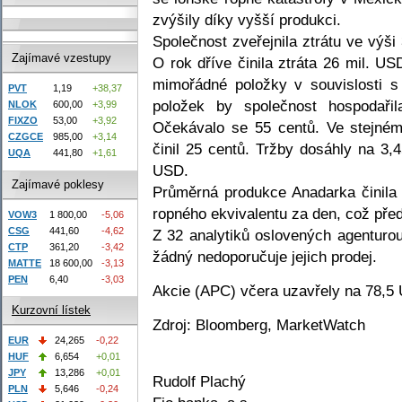
zvýšily díky vyšší produkci.
Společnost zveřejnila ztrátu ve výš
Zajímavé vzestupy
O rok dříve činila ztráta 26 mil. US
mimořádné položky v souvislosti s
PVT
1,19
+38,37
položek by společnost hospodaři
NLOK
600,00
+3,99
FIXZO
53,00
+3,92
Očekávalo se 55 centů. Ve stejném
CZGCE
985,00
+3,14
činil 25 centů. Tržby dosáhly na 3
UQA
441,80
+1,61
USD.
Zajímavé poklesy
Průměrná produkce Anadarka činila 
ropného ekvivalentu za den, což před
VOW3
1 800,00
-5,06
CSG
441,60
-4,62
Z 32 analytiků oslovených agenturo
CTP
361,20
-3,42
žádný nedoporučuje jejich prodej.
MATTE
18 600,00
-3,13
PEN
6,40
-3,03
Akcie (APC) včera uzavřely na 78,5
Kurzovní lístek
Zdroj: Bloomberg, MarketWatch
EUR
24,265
-0,22
HUF
6,654
+0,01
JPY
13,286
+0,01
Rudolf Plachý
PLN
5,646
-0,24