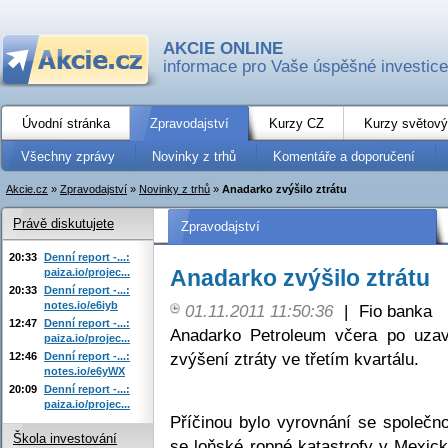
AKCIE ONLINE
informace pro Vaše úspěšné investice
Úvodní stránka
Zpravodajství
Kurzy CZ
Kurzy světový
Všechny zprávy
Novinky z trhů
Komentáře a doporučení
Akcie.cz
»
Zpravodajství
»
Novinky z trhů
»
Anadarko zvýšilo ztrátu
Právě diskutujete
Zpravodajství
20:33
Denní report -...:
Anadarko zvýšilo ztrátu
paiza.io/projec...
20:33
Denní report -...:
notes.io/e6iyb
01.11.2011 11:50:36
|
Fio banka
12:47
Denní report -...:
Anadarko Petroleum včera po uza
paiza.io/projec...
zvýšení ztráty ve třetím kvartálu.
12:46
Denní report -...:
notes.io/e6yWX
20:09
Denní report -...:
paiza.io/projec...
Příčinou bylo vyrovnání se společn
Škola investování
se loňské ropné katastrofy v Mexic