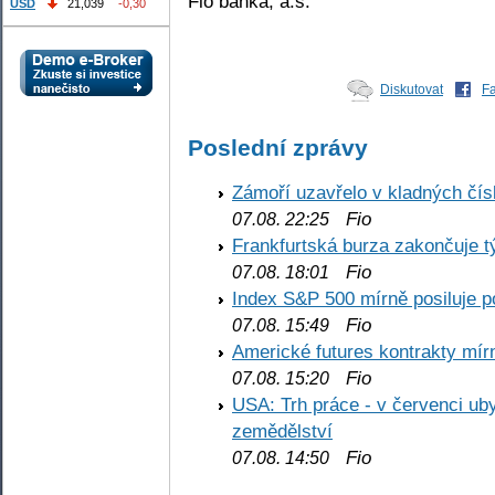
Fio banka, a.s.
USD
21,039
-0,30
Diskutovat
F
Poslední zprávy
Zámoří uzavřelo v kladných č
Fio
07.08. 22:25
Frankfurtská burza zakončuje 
Fio
07.08. 18:01
Index S&P 500 mírně posiluje p
Fio
07.08. 15:49
Americké futures kontrakty mírn
Fio
07.08. 15:20
USA: Trh práce - v červenci ub
zemědělství
Fio
07.08. 14:50