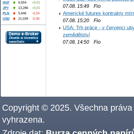
HUF
6,654
+0,01
Fio
07.08. 15:49
JPY
13,286
+0,01
Americké futures kontrakty mírn
PLN
5,646
-0,24
USD
21,039
-0,30
Fio
07.08. 15:20
USA: Trh práce - v červenci ub
zemědělství
Fio
07.08. 14:50
Copyright © 2025. Všechna práva
vyhrazena.
Zdroje dat:
Burza cenných papírů