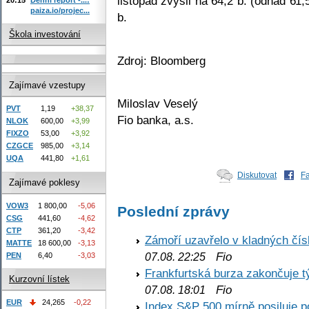
listopad zvýšil na 64,2 b. (odhad 61,
paiza.io/projec...
b.
Škola investování
Zdroj: Bloomberg
Zajímavé vzestupy
Miloslav Veselý
PVT
1,19
+38,37
Fio banka, a.s.
NLOK
600,00
+3,99
FIXZO
53,00
+3,92
CZGCE
985,00
+3,14
UQA
441,80
+1,61
Diskutovat
F
Zajímavé poklesy
VOW3
1 800,00
-5,06
Poslední zprávy
CSG
441,60
-4,62
CTP
361,20
-3,42
Zámoří uzavřelo v kladných č
MATTE
18 600,00
-3,13
Fio
07.08. 22:25
PEN
6,40
-3,03
Frankfurtská burza zakončuje 
Kurzovní lístek
Fio
07.08. 18:01
EUR
24,265
-0,22
Index S&P 500 mírně posiluje p