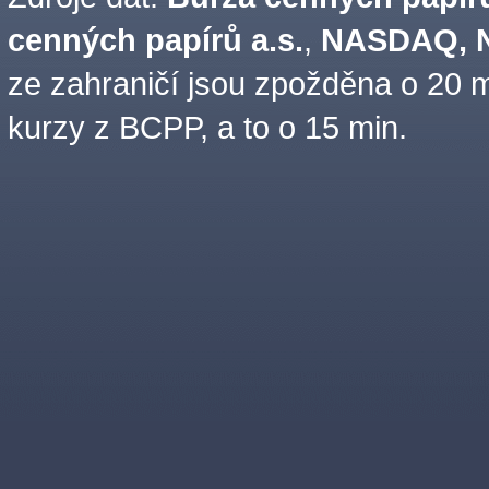
cenných papírů a.s.
,
NASDAQ, N
ze zahraničí jsou zpožděna o 20 m
kurzy z BCPP, a to o 15 min.