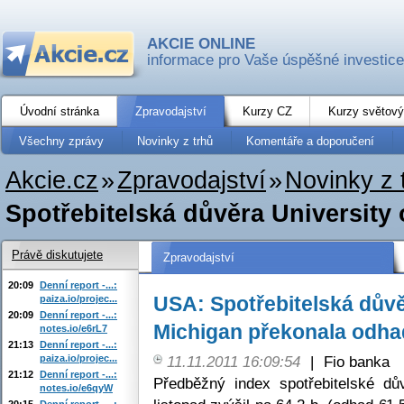
AKCIE ONLINE
informace pro Vaše úspěšné investice
Úvodní stránka
Zpravodajství
Kurzy CZ
Kurzy světový
Všechny zprávy
Novinky z trhů
Komentáře a doporučení
Akcie.cz
»
Zpravodajství
»
Novinky z 
Spotřebitelská důvěra University 
Právě diskutujete
Zpravodajství
20:09
Denní report -...:
USA: Spotřebitelská důvě
paiza.io/projec...
20:09
Denní report -...:
Michigan překonala odha
notes.io/e6rL7
21:13
Denní report -...:
paiza.io/projec...
11.11.2011 16:09:54
|
Fio banka
21:12
Denní report -...:
Předběžný index spotřebitelské dů
notes.io/e6qyW
20:15
Denní report -...: