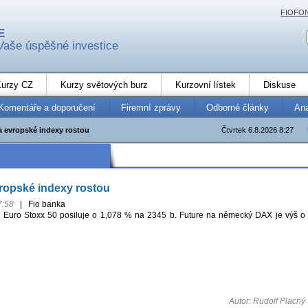
FIOFO
E
Vaše úspěšné investice
urzy CZ
Kurzy světových burz
Kurzovní lístek
Diskuse
Komentáře a doporučení
Firemní zprávy
Odborné články
An
a evropské indexy rostou
Čtvrtek 6.8.2026 8:27
ropské indexy rostou
7:58
|
Fio banka
ý Euro Stoxx 50 posiluje o 1,078 % na 2345 b. Future na německý DAX je výš o
Autor: Rudolf Plachý