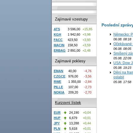
Zajímavé vzestupy
Poslední zpráv
ATS
3 596,00
+15,85
Německo: Po
KGH
1 942,60
+3,98
06.08. 08:18
FACC
423,50
+3,93
Očekávané u
MACIN
158,50
+3,59
06.08. 08:05
ERBAG
2 891,00
+2,48
Smíšený záv
05.08. 22:09
Zajímavé poklesy
USA: Dow J
05.08. 19:23
EMAN
40,00
-4,76
Dění na fran
CZGCE
976,00
-3,56
oslabil
RWE
1 355,00
-2,84
05.08. 17:58
PILLE
107,00
-2,73
NOKIA
209,20
-2,70
Kurzovní lístek
EUR
24,190
+0,04
HUF
6,679
+0,01
JPY
13,288
+0,44
PLN
5,618
+0,01