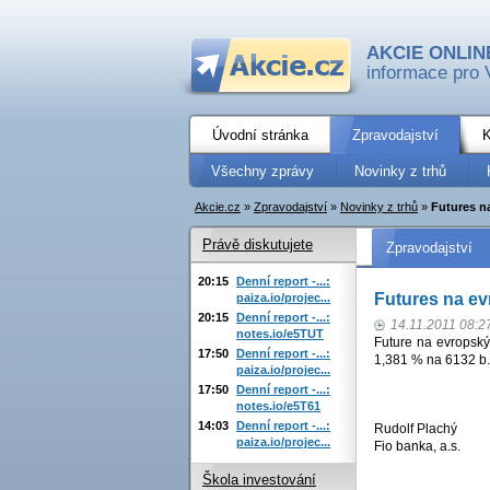
AKCIE ONLIN
informace pro 
Úvodní stránka
Zpravodajství
K
Všechny zprávy
Novinky z trhů
Akcie.cz
»
Zpravodajství
»
Novinky z trhů
»
Futures n
Právě diskutujete
Zpravodajství
20:15
Denní report -...:
Futures na ev
paiza.io/projec...
20:15
Denní report -...:
14.11.2011 08:2
notes.io/e5TUT
Future na evropsk
17:50
Denní report -...:
1,381 % na 6132 b.
paiza.io/projec...
17:50
Denní report -...:
notes.io/e5T61
14:03
Denní report -...:
Rudolf Plachý
paiza.io/projec...
Fio banka, a.s.
Škola investování