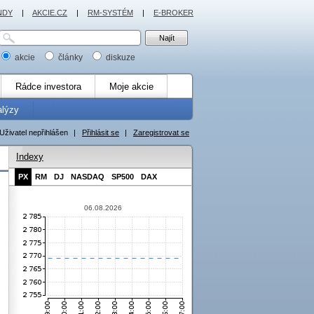
NDY
|
AKCIE.CZ
|
RM-SYSTÉM
|
E-BROKER
akcie
články
diskuze
Rádce investora
Moje akcie
alýzy
Uživatel nepřihlášen
|
Přihlásit se
|
Zaregistrovat se
Indexy
PX
RM
DJ
NASDAQ
SP500
DAX
06.08.2026