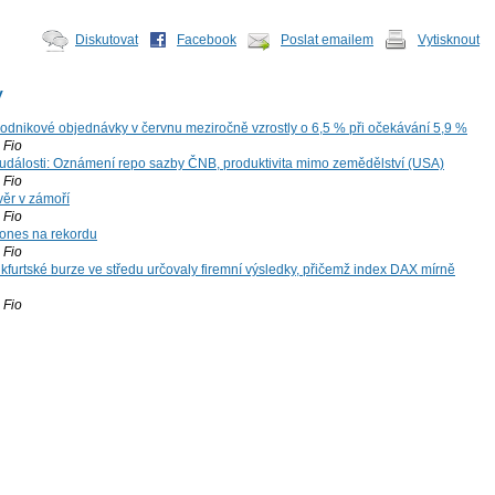
Diskutovat
Facebook
Poslat emailem
Vytisknout
y
dnikové objednávky v červnu meziročně vzrostly o 6,5 % při očekávání 5,9 %
Fio
dálosti: Oznámení repo sazby ČNB, produktivita mimo zemědělství (USA)
Fio
ěr v zámoří
Fio
ones na rekordu
Fio
kfurtské burze ve středu určovaly firemní výsledky, přičemž index DAX mírně
Fio