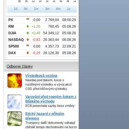
1d
5d
1m
3m
6m
1y
PX
0,00
2 769,04
08:00:29
RM
+1,26
760,45
05.08.26
DJIA
+0,49
54 349,12
05.08.26
NASDAQ
-0,83
26 363,44
06.08.26
SP500
0,00
4 357,73
22.09.21
DAX
-0,29
26 126,30
05.08.26
Odborné články
Výsledková sezóna
Nasdaq pod tlakem, luxus s
rozdílnými výsledky a vývoj akcií
CSG před klíčovými výsledky
Varování před ropným šokem z
Blízkého východu
ECB ponechala sazby beze změny
Etický hazard v přímém
přenosu
Trumpovy další dokumenty odhalují
zběsilé tempo obchodování na burze