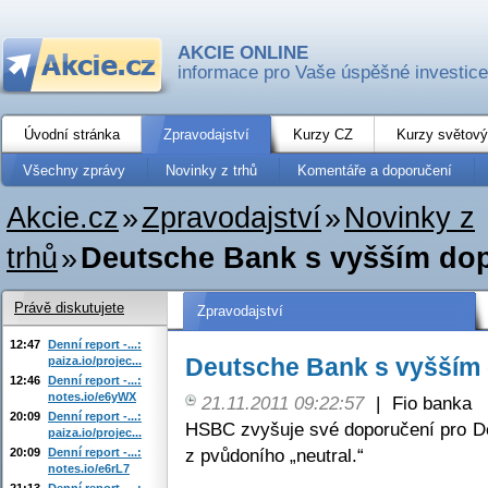
AKCIE ONLINE
informace pro Vaše úspěšné investice
Úvodní stránka
Zpravodajství
Kurzy CZ
Kurzy světový
Všechny zprávy
Novinky z trhů
Komentáře a doporučení
Akcie.cz
»
Zpravodajství
»
Novinky z
trhů
»
Deutsche Bank s vyšším do
Právě diskutujete
Zpravodajství
12:47
Denní report -...:
Deutsche Bank s vyšším
paiza.io/projec...
12:46
Denní report -...:
notes.io/e6yWX
21.11.2011 09:22:57
|
Fio banka
20:09
Denní report -...:
HSBC zvyšuje své doporučení pro D
paiza.io/projec...
z pvůdoního „neutral.“
20:09
Denní report -...:
notes.io/e6rL7
21:13
Denní report -...: