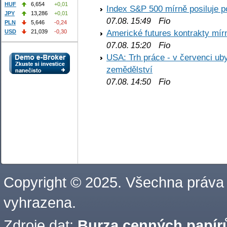
HUF
6,654
+0,01
Index S&P 500 mírně posiluje p
JPY
13,286
+0,01
Fio
07.08. 15:49
PLN
5,646
-0,24
Americké futures kontrakty mírn
USD
21,039
-0,30
Fio
07.08. 15:20
USA: Trh práce - v červenci ub
zemědělství
Fio
07.08. 14:50
Copyright © 2025. Všechna práva
vyhrazena.
Zdroje dat:
Burza cenných papírů