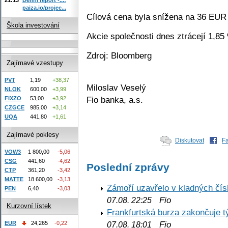
paiza.io/projec...
Cílová cena byla snížena na 36 EUR
Škola investování
Akcie společnosti dnes ztrácejí 1,8
Zdroj: Bloomberg
Zajímavé vzestupy
PVT
1,19
+38,37
Miloslav Veselý
NLOK
600,00
+3,99
Fio banka, a.s.
FIXZO
53,00
+3,92
CZGCE
985,00
+3,14
UQA
441,80
+1,61
Zajímavé poklesy
Diskutovat
F
VOW3
1 800,00
-5,06
CSG
441,60
-4,62
Poslední zprávy
CTP
361,20
-3,42
MATTE
18 600,00
-3,13
Zámoří uzavřelo v kladných č
PEN
6,40
-3,03
Fio
07.08. 22:25
Kurzovní lístek
Frankfurtská burza zakončuje 
Fio
EUR
24,265
-0,22
07.08. 18:01