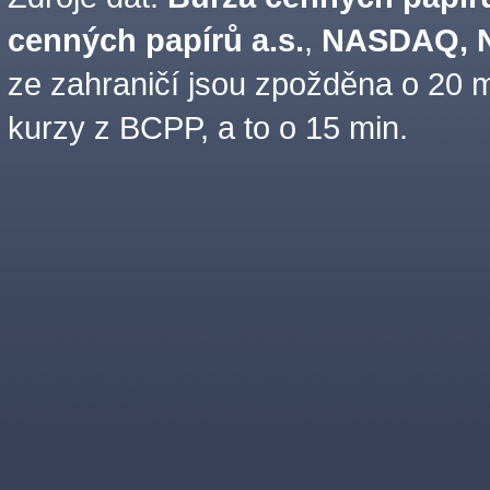
cenných papírů a.s.
,
NASDAQ, N
ze zahraničí jsou zpožděna o 20 m
kurzy z BCPP, a to o 15 min.