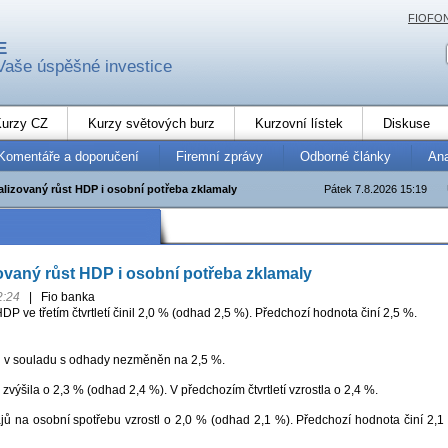
FIOFO
E
Vaše úspěšné investice
urzy CZ
Kurzy světových burz
Kurzovní lístek
Diskuse
Komentáře a doporučení
Firemní zprávy
Odborné články
An
lizovaný růst HDP i osobní potřeba zklamaly
Pátek 7.8.2026 15:19
vaný růst HDP i osobní potřeba zklamaly
2:24
|
Fio banka
DP ve třetím čtvrtletí činil 2,0 % (odhad 2,5 %). Předchozí hodnota činí 2,5 %.
l v souladu s odhady nezměněn na 2,5 %.
zvýšila o 2,3 % (odhad 2,4 %). V předchozím čtvrtletí vzrostla o 2,4 %.
jů na osobní spotřebu vzrostl o 2,0 % (odhad 2,1 %). Předchozí hodnota činí 2,1