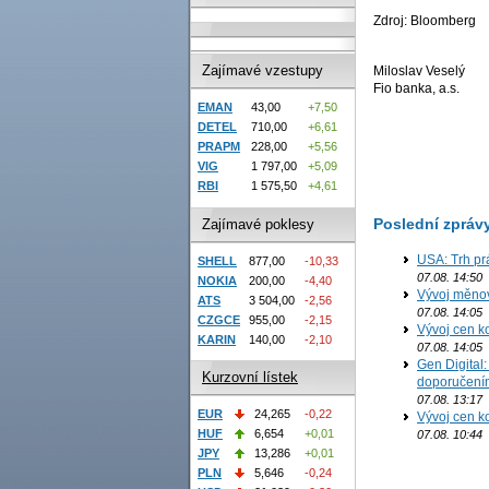
Zdroj: Bloomberg
Zajímavé vzestupy
Miloslav Veselý
Fio banka, a.s.
EMAN
43,00
+7,50
DETEL
710,00
+6,61
PRAPM
228,00
+5,56
VIG
1 797,00
+5,09
RBI
1 575,50
+4,61
Poslední zpráv
Zajímavé poklesy
USA: Trh prá
SHELL
877,00
-10,33
07.08. 14:50
NOKIA
200,00
-4,40
Vývoj měno
ATS
3 504,00
-2,56
07.08. 14:05
CZGCE
955,00
-2,15
Vývoj cen ko
KARIN
140,00
-2,10
07.08. 14:05
Gen Digital
Kurzovní lístek
doporučení
07.08. 13:17
EUR
24,265
-0,22
Vývoj cen ko
HUF
6,654
+0,01
07.08. 10:44
JPY
13,286
+0,01
PLN
5,646
-0,24