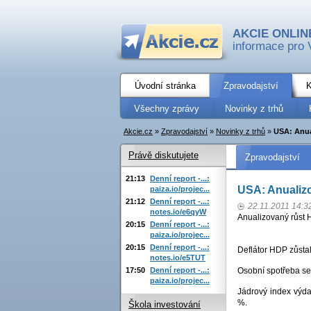
AKCIE ONLIN
informace pro 
Úvodní stránka
Zpravodajství
K
Všechny zprávy
Novinky z trhů
Akcie.cz
»
Zpravodajství
»
Novinky z trhů
»
USA: Anua
Právě diskutujete
Zpravodajství
21:13
Denní report -...:
USA: Anualizo
paiza.io/projec...
21:12
Denní report -...:
22.11.2011 14:3
notes.io/e6qyW
Anualizovaný růst H
20:15
Denní report -...:
paiza.io/projec...
20:15
Denní report -...:
Deflátor HDP zůsta
notes.io/e5TUT
17:50
Denní report -...:
Osobní spotřeba se 
paiza.io/projec...
Jádrový index výda
%.
Škola investování