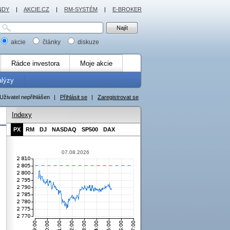
NDY
|
AKCIE.CZ
|
RM-SYSTÉM
|
E-BROKER
akcie
články
diskuze
Rádce investora
Moje akcie
alýzy
Uživatel nepřihlášen
|
Přihlásit se
|
Zaregistrovat se
Indexy
PX
RM
DJ
NASDAQ
SP500
DAX
07.08.2026