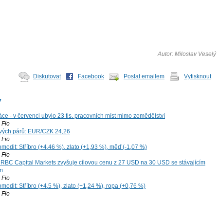
Autor: Miloslav Veselý
Diskutovat
Facebook
Poslat emailem
Vytisknout
y
ce - v červenci ubylo 23 tis. pracovních míst mimo zemědělství
Fio
vých párů: EUR/CZK 24,26
Fio
modit: Stříbro (+4,46 %), zlato (+1,93 %), měď (-1,07 %)
Fio
: RBC Capital Markets zvyšuje cílovou cenu z 27 USD na 30 USD se stávajícím
m
Fio
modit: Stříbro (+4,5 %), zlato (+1,24 %), ropa (+0,76 %)
Fio