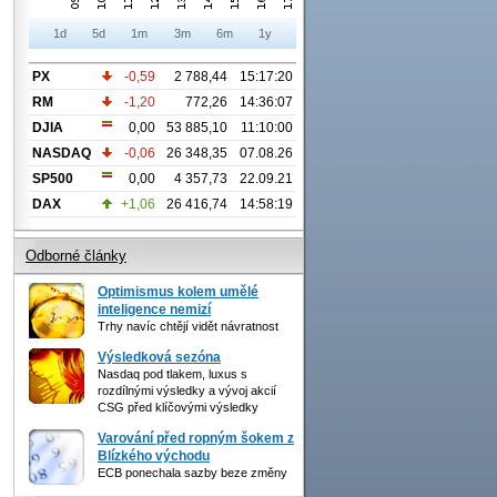
1d
5d
1m
3m
6m
1y
PX
-0,59
2 788,44
15:17:20
RM
-1,20
772,26
14:36:07
DJIA
0,00
53 885,10
11:10:00
NASDAQ
-0,06
26 348,35
07.08.26
SP500
0,00
4 357,73
22.09.21
DAX
+1,06
26 416,74
14:58:19
Odborné články
Optimismus kolem umělé
inteligence nemizí
Trhy navíc chtějí vidět návratnost
Výsledková sezóna
Nasdaq pod tlakem, luxus s
rozdílnými výsledky a vývoj akcií
CSG před klíčovými výsledky
Varování před ropným šokem z
Blízkého východu
ECB ponechala sazby beze změny