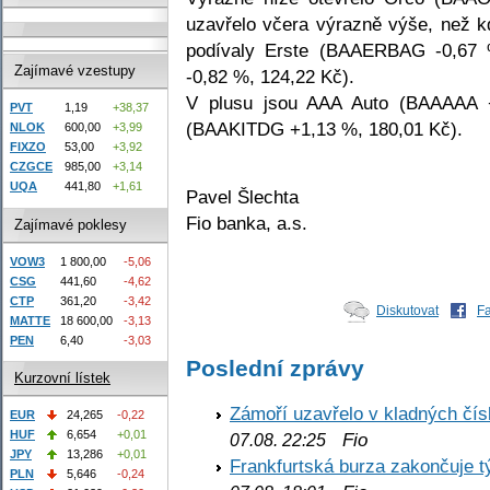
uzavřelo včera výrazně výše, než k
podívaly Erste (BAAERBAG -0,6
Zajímavé vzestupy
-0,82 %, 124,22 Kč).
V plusu jsou AAA Auto (BAAAAA +
PVT
1,19
+38,37
(BAAKITDG +1,13 %, 180,01 Kč).
NLOK
600,00
+3,99
FIXZO
53,00
+3,92
CZGCE
985,00
+3,14
UQA
441,80
+1,61
Pavel Šlechta
Fio banka, a.s.
Zajímavé poklesy
VOW3
1 800,00
-5,06
CSG
441,60
-4,62
CTP
361,20
-3,42
Diskutovat
F
MATTE
18 600,00
-3,13
PEN
6,40
-3,03
Poslední zprávy
Kurzovní lístek
Zámoří uzavřelo v kladných č
EUR
24,265
-0,22
HUF
6,654
+0,01
Fio
07.08. 22:25
JPY
13,286
+0,01
Frankfurtská burza zakončuje 
PLN
5,646
-0,24