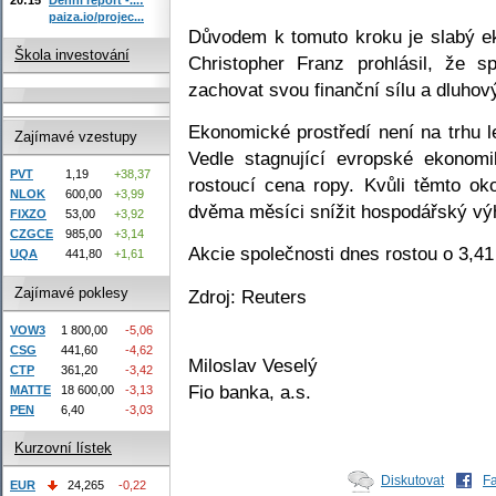
paiza.io/projec...
Důvodem k tomuto kroku je slabý e
Škola investování
Christopher Franz prohlásil, že s
zachovat svou finanční sílu a dluhový
Ekonomické prostředí není na trhu le
Zajímavé vzestupy
Vedle stagnující evropské ekonom
PVT
1,19
+38,37
rostoucí cena ropy. Kvůli těmto ok
NLOK
600,00
+3,99
dvěma měsíci snížit hospodářský výh
FIXZO
53,00
+3,92
CZGCE
985,00
+3,14
Akcie společnosti dnes rostou o 3,4
UQA
441,80
+1,61
Zajímavé poklesy
Zdroj: Reuters
VOW3
1 800,00
-5,06
CSG
441,60
-4,62
Miloslav Veselý
CTP
361,20
-3,42
Fio banka, a.s.
MATTE
18 600,00
-3,13
PEN
6,40
-3,03
Kurzovní lístek
Diskutovat
F
EUR
24,265
-0,22