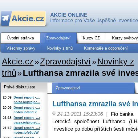
AKCIE ONLINE
informace pro Vaše úspěšné investice
Úvodní stránka
Zpravodajství
Kurzy CZ
Kurzy světový
Všechny zprávy
Novinky z trhů
Komentáře a doporučení
Akcie.cz
»
Zpravodajství
»
Novinky z
trhů
»
Lufthansa zmrazila své inves
Právě diskutujete
Zpravodajství
20:09
Denní report -...:
Lufthansa zmrazila své i
paiza.io/projec...
20:09
Denní report -...:
notes.io/e6rL7
24.11.2011 15:23:06
|
Fio banka
21:13
Denní report -...:
Letecká společnost Lufthansa (LH
paiza.io/projec...
investice po dobu příštích šesti měsí
21:12
Denní report -...:
notes.io/e6qyW
20:15
Denní report -...: