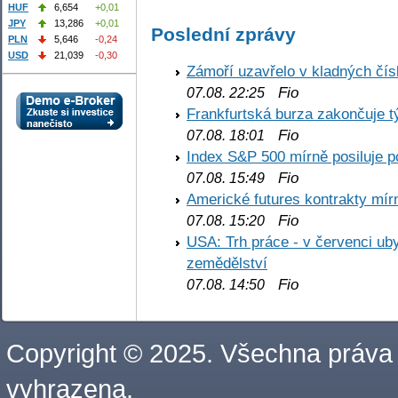
HUF
6,654
+0,01
JPY
13,286
+0,01
Poslední zprávy
PLN
5,646
-0,24
USD
21,039
-0,30
Zámoří uzavřelo v kladných č
Fio
07.08. 22:25
Frankfurtská burza zakončuje 
Fio
07.08. 18:01
Index S&P 500 mírně posiluje p
Fio
07.08. 15:49
Americké futures kontrakty mírn
Fio
07.08. 15:20
USA: Trh práce - v červenci ub
zemědělství
Fio
07.08. 14:50
Copyright © 2025. Všechna práva
vyhrazena.