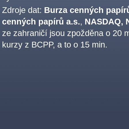
Zdroje dat:
Burza cenných papírů
cenných papírů a.s.
,
NASDAQ, N
ze zahraničí jsou zpožděna o 20 m
kurzy z BCPP, a to o 15 min.