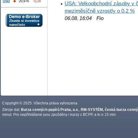
USD
20,976
-0,18
USA: Velkoobchodní zásoby v č
meziměsíčně vzrostly o 0,2 %
Fio
06.08. 16:04
Copyright © 2025. Všechna práva vyhrazena.
Zdroje dat:
Burza cenných papírů Praha, a.s.
,
RM-SYSTÉM, česká burza cennýc
minut. Pro nepřihlášené jsou zpožděny i kurzy z BCPP, a to o 15 min.