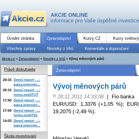
AKCIE ONLINE
informace pro Vaše úspěšné investice
Úvodní stránka
Zpravodajství
Kurzy CZ
Kurzy světový
Všechny zprávy
Novinky z trhů
Komentáře a doporučení
Akcie.cz
»
Zpravodajství
»
Novinky z trhů
»
Vývoj měnových párů
Právě diskutujete
Zpravodajství
20:15
Denní report -...:
Vývoj měnových párů
paiza.io/projec...
20:15
Denní report -...:
notes.io/e5TUT
28.11.2011 14:33:06
|
Fio banka
17:50
Denní report -...:
EUR/USD: 1,3376 (+1,05 %); EUR/
paiza.io/projec...
19,2075 (-2,49 %).
17:50
Denní report -...:
notes.io/e5T61
14:03
Denní report -...:
paiza.io/projec...
Škola investování
Miloslav Veselý