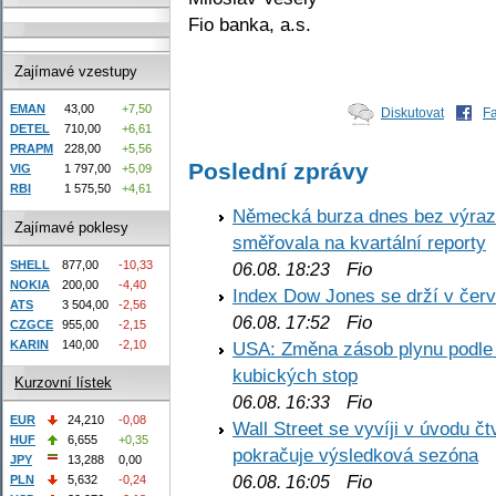
Fio banka, a.s.
Zajímavé vzestupy
EMAN
43,00
+7,50
Diskutovat
F
DETEL
710,00
+6,61
PRAPM
228,00
+5,56
Poslední zprávy
VIG
1 797,00
+5,09
RBI
1 575,50
+4,61
Německá burza dnes bez výrazn
Zajímavé poklesy
směřovala na kvartální reporty
SHELL
877,00
-10,33
Fio
06.08. 18:23
NOKIA
200,00
-4,40
Index Dow Jones se drží v čer
ATS
3 504,00
-2,56
Fio
06.08. 17:52
CZGCE
955,00
-2,15
KARIN
140,00
-2,10
USA: Změna zásob plynu podle E
kubických stop
Kurzovní lístek
Fio
06.08. 16:33
EUR
24,210
-0,08
Wall Street se vyvíji v úvodu 
HUF
6,655
+0,35
pokračuje výsledková sezóna
JPY
13,288
0,00
Fio
PLN
5,632
-0,24
06.08. 16:05