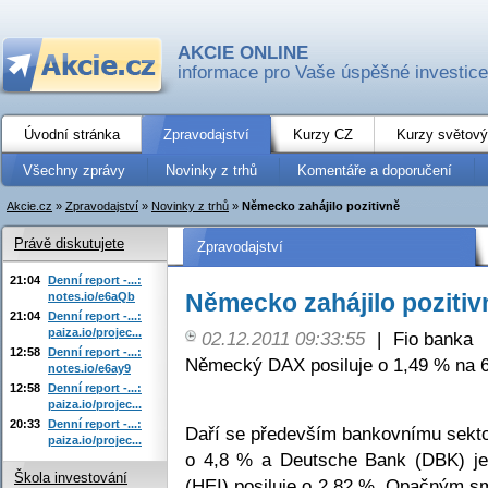
AKCIE ONLINE
informace pro Vaše úspěšné investice
Úvodní stránka
Zpravodajství
Kurzy CZ
Kurzy světový
Všechny zprávy
Novinky z trhů
Komentáře a doporučení
Akcie.cz
»
Zpravodajství
»
Novinky z trhů
»
Německo zahájilo pozitivně
Právě diskutujete
Zpravodajství
21:04
Denní report -...:
Německo zahájilo pozitiv
notes.io/e6aQb
21:04
Denní report -...:
paiza.io/projec...
02.12.2011 09:33:55
|
Fio banka
12:58
Denní report -...:
Německý DAX posiluje o 1,49 % na 6
notes.io/e6ay9
12:58
Denní report -...:
paiza.io/projec...
20:33
Denní report -...:
Daří se především bankovnímu sekt
paiza.io/projec...
o 4,8 % a Deutsche Bank (DBK) je
Škola investování
(HEI) posiluje o 2,82 %. Opačným 