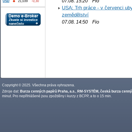
Fio
07.08. 15:20
USD
21,039
-0,30
USA: Trh práce - v červenci ub
zemědělství
Fio
07.08. 14:50
Copyright © 2025. Všechna práva vyhrazena.
Zdroje dat:
Burza cenných papírů Praha, a.s.
,
RM-SYSTÉM, česká burza cennýc
minut. Pro nepřihlášené jsou zpožděny i kurzy z BCPP, a to o 15 min.