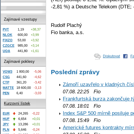
-2,81 %) a Deutsche Telekom (DTE; 
Zajímavé vzestupy
Rudolf Plachý
PVT
1,19
+38,37
Fio banka, a.s.
NLOK
600,00
+3,99
FIXZO
53,00
+3,92
CZGCE
985,00
+3,14
UQA
441,80
+1,61
Diskutovat
F
Zajímavé poklesy
Poslední zprávy
VOW3
1 800,00
-5,06
CSG
441,60
-4,62
CTP
361,20
-3,42
Zámoří uzavřelo v kladných č
MATTE
18 600,00
-3,13
Fio
07.08. 22:25
PEN
6,40
-3,03
Frankfurtská burza zakončuje 
Kurzovní lístek
Fio
07.08. 18:01
Index S&P 500 mírně posiluje p
EUR
24,265
-0,22
HUF
6,654
+0,01
Fio
07.08. 15:49
JPY
13,286
+0,01
Americké futures kontrakty mírn
PLN
5,646
-0,24