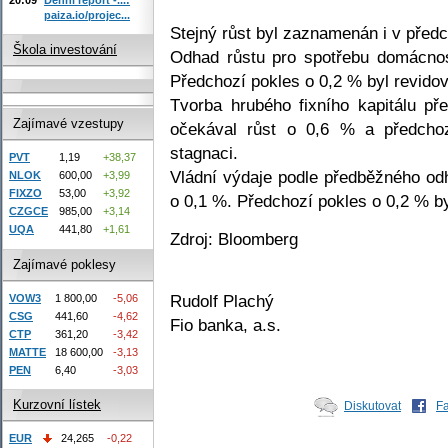
paiza.io/projec...
Stejný růst byl zaznamenán i v před
Škola investování
Odhad růstu pro spotřebu domácnos
Předchozí pokles o 0,2 % byl revido
Tvorba hrubého fixního kapitálu p
Zajímavé vzestupy
očekával růst o 0,6 % a předcho
stagnaci.
PVT
1,19
+38,37
Vládní výdaje podle předběžného od
NLOK
600,00
+3,99
FIXZO
53,00
+3,92
o 0,1 %. Předchozí pokles o 0,2 % by
CZGCE
985,00
+3,14
UQA
441,80
+1,61
Zdroj: Bloomberg
Zajímavé poklesy
Rudolf Plachý
VOW3
1 800,00
-5,06
CSG
441,60
-4,62
Fio banka, a.s.
CTP
361,20
-3,42
MATTE
18 600,00
-3,13
PEN
6,40
-3,03
Kurzovní lístek
Diskutovat
F
EUR
24,265
-0,22