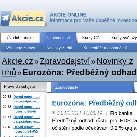
AKCIE ONLINE
informace pro Vaše úspěšné investice
Úvodní stránka
Zpravodajství
Kurzy CZ
Kurzy světový
Všechny zprávy
Novinky z trhů
Komentáře a doporučení
Akcie.cz
»
Zpravodajství
»
Novinky z
trhů
»
Eurozóna: Předběžný odhad
Právě diskutujete
Zpravodajství
20:33
Denní report -...:
Eurozóna: Předběžný od
paiza.io/projec...
20:33
Denní report -...:
notes.io/e6iyb
06.12.2011 11:08:19
|
Fio banka
12:47
Denní report -...:
Předběžný odhad růstu pro HDP ve
paiza.io/projec...
očištění podle očekávání 0,2 % q/q a 
12:46
Denní report -...:
notes.io/e6yWX
20:09
Denní report -...: