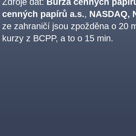
Zdroje dat:
Burza cenných papírů
cenných papírů a.s.
,
NASDAQ, N
ze zahraničí jsou zpožděna o 20 m
kurzy z BCPP, a to o 15 min.