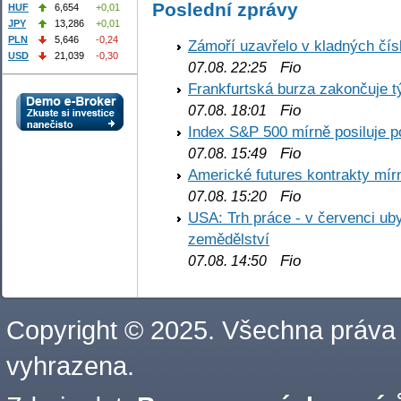
Poslední zprávy
HUF
6,654
+0,01
JPY
13,286
+0,01
PLN
5,646
-0,24
Zámoří uzavřelo v kladných č
USD
21,039
-0,30
Fio
07.08. 22:25
Frankfurtská burza zakončuje 
Fio
07.08. 18:01
Index S&P 500 mírně posiluje p
Fio
07.08. 15:49
Americké futures kontrakty mírn
Fio
07.08. 15:20
USA: Trh práce - v červenci ub
zemědělství
Fio
07.08. 14:50
Copyright © 2025. Všechna práva
vyhrazena.