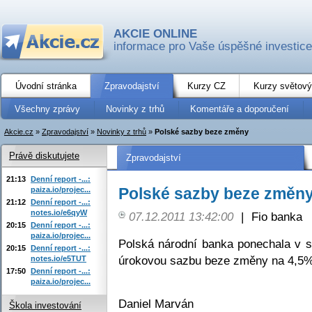
AKCIE ONLINE
informace pro Vaše úspěšné investice
Úvodní stránka
Zpravodajství
Kurzy CZ
Kurzy světový
Všechny zprávy
Novinky z trhů
Komentáře a doporučení
Akcie.cz
»
Zpravodajství
»
Novinky z trhů
»
Polské sazby beze změny
Právě diskutujete
Zpravodajství
21:13
Denní report -...:
Polské sazby beze změn
paiza.io/projec...
21:12
Denní report -...:
notes.io/e6qyW
07.12.2011 13:42:00
|
Fio banka
20:15
Denní report -...:
paiza.io/projec...
Polská národní banka ponechala v s
20:15
Denní report -...:
úrokovou sazbu beze změny na 4,5%
notes.io/e5TUT
17:50
Denní report -...:
paiza.io/projec...
Daniel Marván
Škola investování