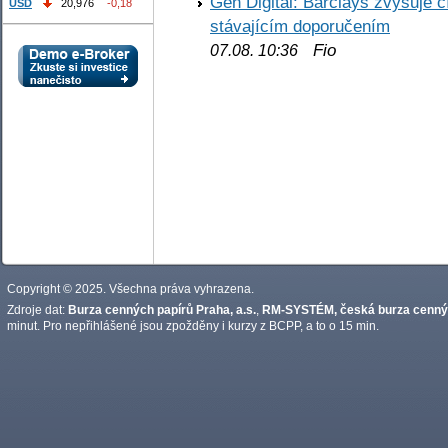
Gen Digital: Barclays zvyšuje
USD
20,976
-0,18
stávajícím doporučením
Fio
07.08. 10:36
Copyright © 2025. Všechna práva vyhrazena.
Zdroje dat:
Burza cenných papírů Praha, a.s.
,
RM-SYSTÉM, česká burza cennýc
minut. Pro nepřihlášené jsou zpožděny i kurzy z BCPP, a to o 15 min.