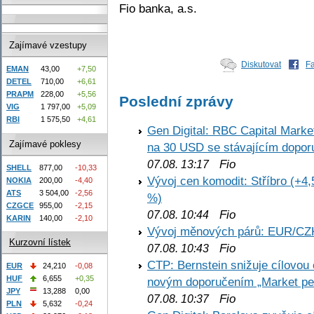
Fio banka, a.s.
Zajímavé vzestupy
Diskutovat
F
EMAN
43,00
+7,50
DETEL
710,00
+6,61
PRAPM
228,00
+5,56
Poslední zprávy
VIG
1 797,00
+5,09
RBI
1 575,50
+4,61
Gen Digital: RBC Capital Marke
Zajímavé poklesy
na 30 USD se stávajícím dopo
Fio
07.08. 13:17
SHELL
877,00
-10,33
Vývoj cen komodit: Stříbro (+4,
NOKIA
200,00
-4,40
ATS
3 504,00
-2,56
%)
CZGCE
955,00
-2,15
Fio
07.08. 10:44
KARIN
140,00
-2,10
Vývoj měnových párů: EUR/CZ
Kurzovní lístek
Fio
07.08. 10:43
CTP: Bernstein snižuje cílovo
EUR
24,210
-0,08
HUF
6,655
+0,35
novým doporučením „Market pe
JPY
13,288
0,00
Fio
07.08. 10:37
PLN
5,632
-0,24