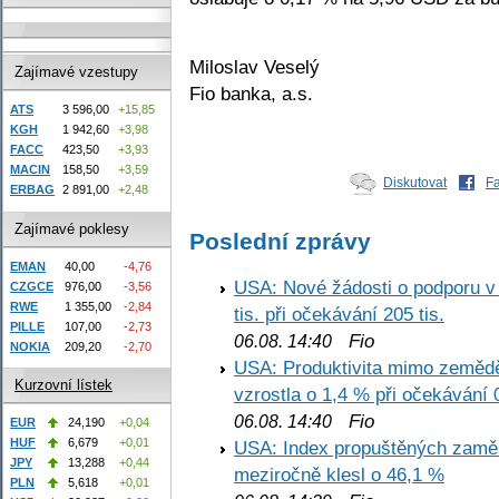
Miloslav Veselý
Zajímavé vzestupy
Fio banka, a.s.
ATS
3 596,00
+15,85
KGH
1 942,60
+3,98
FACC
423,50
+3,93
MACIN
158,50
+3,59
Diskutovat
F
ERBAG
2 891,00
+2,48
Zajímavé poklesy
Poslední zprávy
EMAN
40,00
-4,76
USA: Nové žádosti o podporu v
CZGCE
976,00
-3,56
RWE
1 355,00
-2,84
tis. při očekávání 205 tis.
PILLE
107,00
-2,73
Fio
06.08. 14:40
NOKIA
209,20
-2,70
USA: Produktivita mimo zemědě
Kurzovní lístek
vzrostla o 1,4 % při očekávání 
Fio
06.08. 14:40
EUR
24,190
+0,04
HUF
6,679
+0,01
USA: Index propuštěných zaměs
JPY
13,288
+0,44
meziročně klesl o 46,1 %
PLN
5,618
+0,01