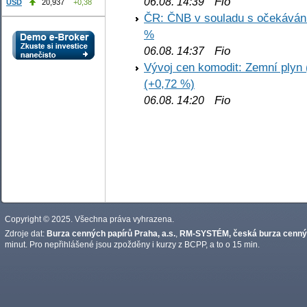
Fio
06.08. 14:39
USD
20,937
+0,38
ČR: ČNB v souladu s očekáván
%
Fio
06.08. 14:37
Vývoj cen komodit: Zemní plyn 
(+0,72 %)
Fio
06.08. 14:20
Copyright © 2025. Všechna práva vyhrazena.
Zdroje dat:
Burza cenných papírů Praha, a.s.
,
RM-SYSTÉM, česká burza cennýc
minut. Pro nepřihlášené jsou zpožděny i kurzy z BCPP, a to o 15 min.