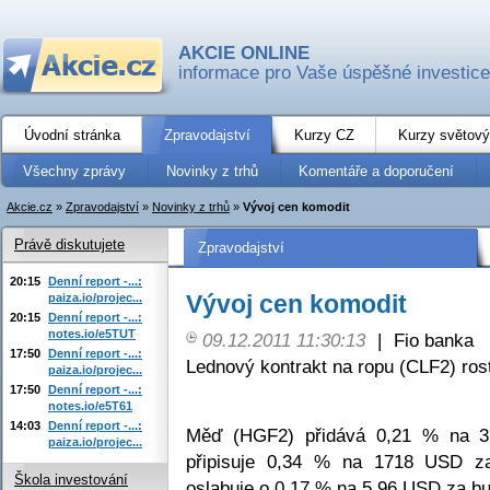
AKCIE ONLINE
informace pro Vaše úspěšné investice
Úvodní stránka
Zpravodajství
Kurzy CZ
Kurzy světový
Všechny zprávy
Novinky z trhů
Komentáře a doporučení
Akcie.cz
»
Zpravodajství
»
Novinky z trhů
»
Vývoj cen komodit
Právě diskutujete
Zpravodajství
20:15
Denní report -...:
Vývoj cen komodit
paiza.io/projec...
20:15
Denní report -...:
notes.io/e5TUT
09.12.2011 11:30:13
|
Fio banka
17:50
Denní report -...:
Lednový kontrakt na ropu (CLF2) ros
paiza.io/projec...
17:50
Denní report -...:
notes.io/e5T61
14:03
Denní report -...:
Měď (HGF2) přidává 0,21 % na 3,
paiza.io/projec...
připisuje 0,34 % na 1718 USD z
Škola investování
oslabuje o 0,17 % na 5,96 USD za bu