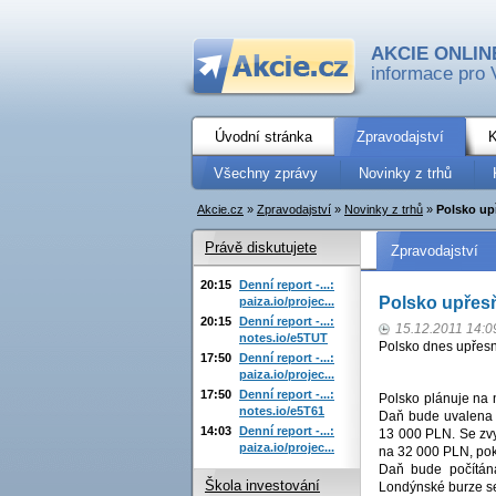
AKCIE ONLIN
informace pro 
Úvodní stránka
Zpravodajství
K
Všechny zprávy
Novinky z trhů
Akcie.cz
»
Zpravodajství
»
Novinky z trhů
»
Polsko up
Právě diskutujete
Zpravodajství
20:15
Denní report -...:
Polsko upřesň
paiza.io/projec...
20:15
Denní report -...:
15.12.2011 14:0
notes.io/e5TUT
Polsko dnes upřesn
17:50
Denní report -...:
paiza.io/projec...
17:50
Denní report -...:
Polsko plánuje na n
notes.io/e5T61
Daň bude uvalena 
14:03
Denní report -...:
13 000 PLN. Se zvy
paiza.io/projec...
na 32 000 PLN, po
Daň bude počítán
Škola investování
Londýnské burze s