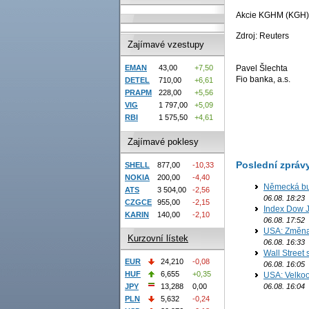
Akcie KGHM (KGH) 
Zdroj: Reuters
Zajímavé vzestupy
Pavel Šlechta
EMAN
43,00
+7,50
Fio banka, a.s.
DETEL
710,00
+6,61
PRAPM
228,00
+5,56
VIG
1 797,00
+5,09
RBI
1 575,50
+4,61
Zajímavé poklesy
Poslední zpráv
SHELL
877,00
-10,33
NOKIA
200,00
-4,40
Německá bur
ATS
3 504,00
-2,56
06.08. 18:23
CZGCE
955,00
-2,15
Index Dow J
KARIN
140,00
-2,10
06.08. 17:52
USA: Změna 
Kurzovní lístek
06.08. 16:33
Wall Street
EUR
24,210
-0,08
06.08. 16:05
HUF
6,655
+0,35
USA: Velkoo
JPY
13,288
0,00
06.08. 16:04
PLN
5,632
-0,24