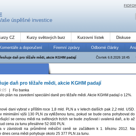
FIOFO
E
Vaše úspěšné investice
urzy CZ
Kurzy světových burz
Kurzovní lístek
Diskuse
Komentáře a doporučení
Firemní zprávy
Odborné články
An
řesňuje daň pro těžaře mědi, akcie KGHM padají
Čtvrtek 6.8.2026 18:45
uje daň pro těžaře mědi, akcie KGHM padají
9:05
|
Fio banka
ilo plán na zavedení speciální daně pro těžaře mědi. Akcie KGHM padají o 12%.
ové dani vybrat v příštím roce 1,8 mld. PLN a v letech dalších pak 2,2 mld. USD.
v minimální výši 130 PLN za vytěženou tunu, pokud se bude cena pohybovat do
šující se cenou mědi na světových trzích se bude zvyšovat i uvalená daň, a to až
kud cena za tunu přesáhne 52 000 PLN.
a v závislosti na průměrné měsíční ceně se začátkem k 1. březnu 2012. Na
e dnes cena mědi pohybuje okolo 25 377 PLN za tunu.