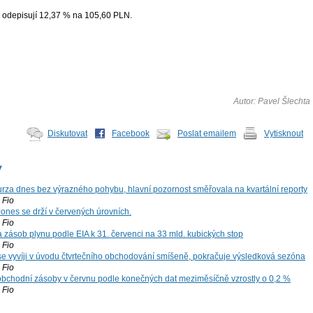
odepisují 12,37 % na 105,60 PLN.
Autor: Pavel Šlechta
Diskutovat
Facebook
Poslat emailem
Vytisknout
y
za dnes bez výrazného pohybu, hlavní pozornost směřovala na kvartální reporty
Fio
ones se drží v červených úrovních.
Fio
zásob plynu podle EIA k 31. červenci na 33 mld. kubických stop
Fio
 se vyvíji v úvodu čtvrtečního obchodování smíšeně, pokračuje výsledková sezóna
Fio
bchodní zásoby v červnu podle konečných dat meziměsíčně vzrostly o 0,2 %
Fio