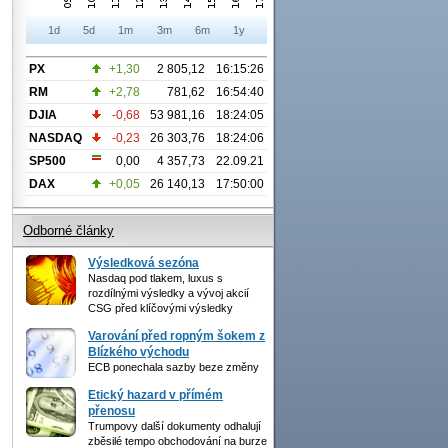
1d
5d
1m
3m
6m
1y
PX
+1,30
2 805,12
16:15:26
RM
+2,78
781,62
16:54:40
DJIA
-0,68
53 981,16
18:24:05
NASDAQ
-0,23
26 303,76
18:24:06
SP500
0,00
4 357,73
22.09.21
DAX
+0,05
26 140,13
17:50:00
Odborné články
Výsledková sezóna
Nasdaq pod tlakem, luxus s
rozdílnými výsledky a vývoj akcií
CSG před klíčovými výsledky
Varování před ropným šokem z
Blízkého východu
ECB ponechala sazby beze změny
Etický hazard v přímém
přenosu
Trumpovy další dokumenty odhalují
zběsilé tempo obchodování na burze