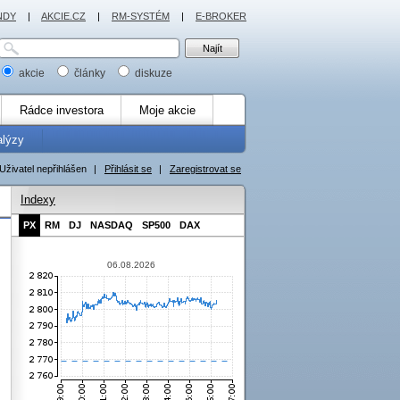
NDY
|
AKCIE.CZ
|
RM-SYSTÉM
|
E-BROKER
akcie
články
diskuze
Rádce investora
Moje akcie
alýzy
Uživatel nepřihlášen
|
Přihlásit se
|
Zaregistrovat se
Indexy
PX
RM
DJ
NASDAQ
SP500
DAX
06.08.2026