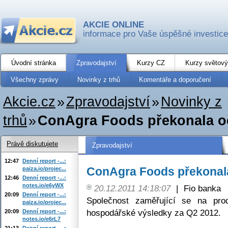
AKCIE ONLINE
informace pro Vaše úspěšné investice
Úvodní stránka
Zpravodajství
Kurzy CZ
Kurzy světový
Všechny zprávy
Novinky z trhů
Komentáře a doporučení
Akcie.cz
»
Zpravodajství
»
Novinky z
trhů
»
ConAgra Foods překonala o
Právě diskutujete
Zpravodajství
12:47
Denní report -...:
ConAgra Foods překonal
paiza.io/projec...
12:46
Denní report -...:
notes.io/e6yWX
20.12.2011 14:18:07
|
Fio banka
20:09
Denní report -...:
Společnost zaměřující se na prod
paiza.io/projec...
hospodářské výsledky za Q2 2012.
20:09
Denní report -...:
notes.io/e6rL7
21:13
Denní report -...: