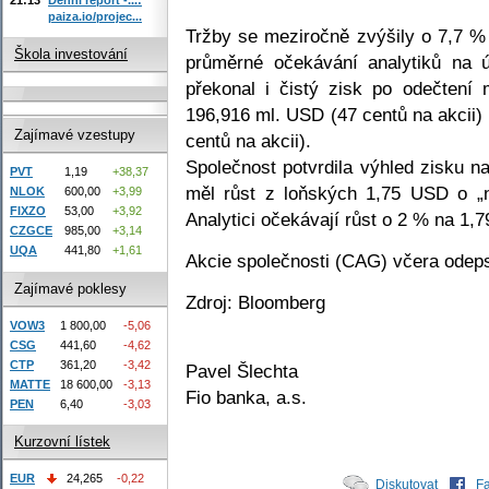
paiza.io/projec...
Tržby se meziročně zvýšily o 7,7 %
Škola investování
průměrné očekávání analytiků na 
překonal i čistý zisk po odečtení
196,916 ml. USD (47 centů na akcii)
Zajímavé vzestupy
centů na akcii).
Společnost potvrdila výhled zisku na
PVT
1,19
+38,37
měl růst z loňských 1,75 USD o „ni
NLOK
600,00
+3,99
FIXZO
53,00
+3,92
Analytici očekávají růst o 2 % na 1,
CZGCE
985,00
+3,14
UQA
441,80
+1,61
Akcie společnosti (CAG) včera odep
Zajímavé poklesy
Zdroj: Bloomberg
VOW3
1 800,00
-5,06
CSG
441,60
-4,62
CTP
361,20
-3,42
Pavel Šlechta
MATTE
18 600,00
-3,13
Fio banka, a.s.
PEN
6,40
-3,03
Kurzovní lístek
EUR
24,265
-0,22
Diskutovat
F