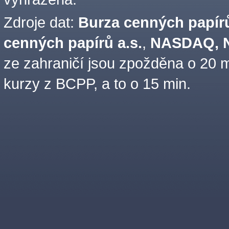
Zdroje dat:
Burza cenných papírů
cenných papírů a.s.
,
NASDAQ, N
ze zahraničí jsou zpožděna o 20 m
kurzy z BCPP, a to o 15 min.