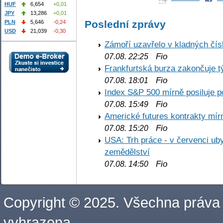
HUF
6,654
+0,01
JPY
13,286
+0,01
Poslední zprávy
PLN
5,646
-0,24
USD
21,039
-0,30
Zámoří uzavřelo v kladných č
Fio
07.08. 22:25
Frankfurtská burza zakončuje 
Fio
07.08. 18:01
Index S&P 500 mírně posiluje p
Fio
07.08. 15:49
Americké futures kontrakty mírn
Fio
07.08. 15:20
USA: Trh práce - v červenci ub
zemědělství
Fio
07.08. 14:50
Copyright © 2025. Všechna práva
vyhrazena.