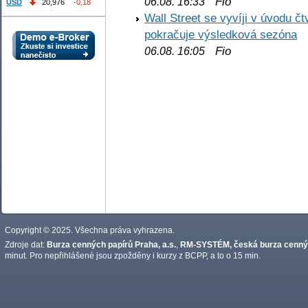
Fio
06.08. 16:33
USD
20,976
-0,18
Wall Street se vyvíji v úvodu 
pokračuje výsledková sezóna
Fio
06.08. 16:05
Copyright © 2025. Všechna práva vyhrazena.
Zdroje dat:
Burza cenných papírů Praha, a.s.
,
RM-SYSTÉM, česká burza cennýc
minut. Pro nepřihlášené jsou zpožděny i kurzy z BCPP, a to o 15 min.