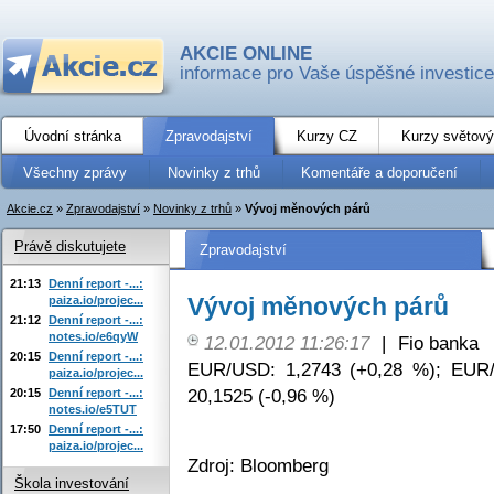
AKCIE ONLINE
informace pro Vaše úspěšné investice
Úvodní stránka
Zpravodajství
Kurzy CZ
Kurzy světový
Všechny zprávy
Novinky z trhů
Komentáře a doporučení
Akcie.cz
»
Zpravodajství
»
Novinky z trhů
»
Vývoj měnových párů
Právě diskutujete
Zpravodajství
21:13
Denní report -...:
Vývoj měnových párů
paiza.io/projec...
21:12
Denní report -...:
notes.io/e6qyW
12.01.2012 11:26:17
|
Fio banka
20:15
Denní report -...:
EUR/USD: 1,2743 (+0,28 %); EUR/
paiza.io/projec...
20,1525 (-0,96 %)
20:15
Denní report -...:
notes.io/e5TUT
17:50
Denní report -...:
paiza.io/projec...
Zdroj: Bloomberg
Škola investování