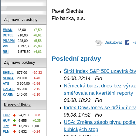
Pavel Šlechta
Fio banka, a.s.
Zajímavé vzestupy
EMAN
43,00
+7,50
DETEL
710,00
+6,61
PRAPM
228,00
+5,56
Diskutovat
F
VIG
1 797,00
+5,09
RBI
1 575,50
+4,61
Poslední zprávy
Zajímavé poklesy
Širší index S&P 500 uzavírá čt
SHELL
877,00
-10,33
Fio
06.08. 22:14
NOKIA
200,00
-4,40
ATS
3 504,00
-2,56
Německá burza dnes bez výrazn
CZGCE
955,00
-2,15
směřovala na kvartální reporty
KARIN
140,00
-2,10
Fio
06.08. 18:23
Kurzovní lístek
Index Dow Jones se drží v čer
Fio
06.08. 17:52
EUR
24,210
-0,08
HUF
6,655
+0,35
USA: Změna zásob plynu podle E
JPY
13,288
0,00
kubických stop
PLN
5,632
-0,24