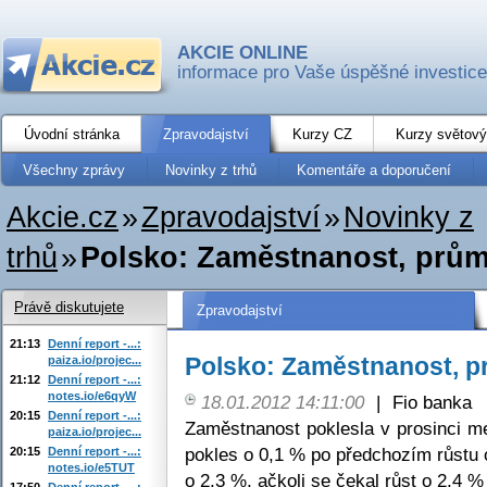
AKCIE ONLINE
informace pro Vaše úspěšné investice
Úvodní stránka
Zpravodajství
Kurzy CZ
Kurzy světový
Všechny zprávy
Novinky z trhů
Komentáře a doporučení
Akcie.cz
»
Zpravodajství
»
Novinky z
trhů
»
Polsko: Zaměstnanost, prů
Právě diskutujete
Zpravodajství
21:13
Denní report -...:
Polsko: Zaměstnanost, 
paiza.io/projec...
21:12
Denní report -...:
notes.io/e6qyW
18.01.2012 14:11:00
|
Fio banka
20:15
Denní report -...:
Zaměstnanost poklesla v prosinci m
paiza.io/projec...
pokles o 0,1 % po předchozím růstu 
20:15
Denní report -...:
notes.io/e5TUT
o 2,3 %, ačkoli se čekal růst o 2,4 %
17:50
Denní report -...: