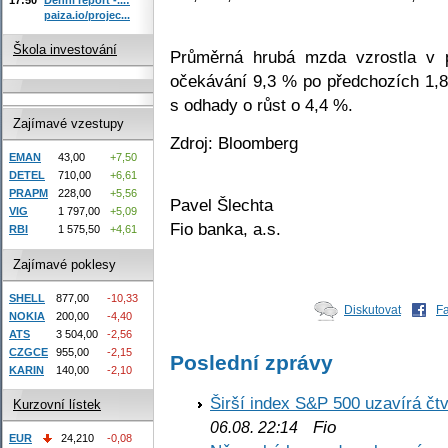
paiza.io/projec...
Škola investování
Průměrná hrubá mzda vzrostla v 
očekávání 9,3 % po předchozích 1,8
s odhady o růst o 4,4 %.
Zajímavé vzestupy
Zdroj: Bloomberg
EMAN
43,00
+7,50
DETEL
710,00
+6,61
PRAPM
228,00
+5,56
Pavel Šlechta
VIG
1 797,00
+5,09
Fio banka, a.s.
RBI
1 575,50
+4,61
Zajímavé poklesy
SHELL
877,00
-10,33
Diskutovat
F
NOKIA
200,00
-4,40
ATS
3 504,00
-2,56
CZGCE
955,00
-2,15
Poslední zprávy
KARIN
140,00
-2,10
Širší index S&P 500 uzavírá čt
Kurzovní lístek
Fio
06.08. 22:14
EUR
24,210
-0,08