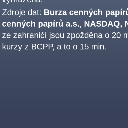
Zdroje dat:
Burza cenných papírů
cenných papírů a.s.
,
NASDAQ, N
ze zahraničí jsou zpožděna o 20 m
kurzy z BCPP, a to o 15 min.