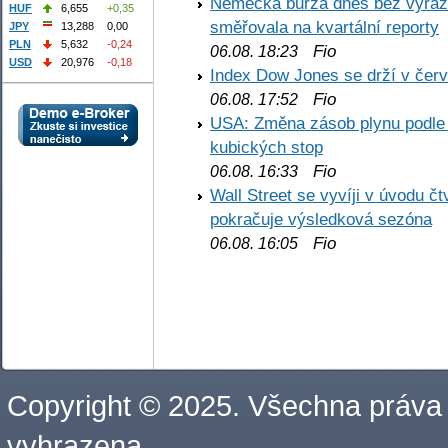
Německá burza dnes bez výrazn
HUF
6,655
+0,35
směřovala na kvartální reporty
JPY
13,288
0,00
PLN
5,632
-0,24
Fio
06.08. 18:23
USD
20,976
-0,18
Index Dow Jones se drží v čer
Fio
06.08. 17:52
USA: Změna zásob plynu podle E
kubických stop
Fio
06.08. 16:33
Wall Street se vyvíji v úvodu 
pokračuje výsledková sezóna
Fio
06.08. 16:05
Copyright © 2025. Všechna práva
vyhrazena.