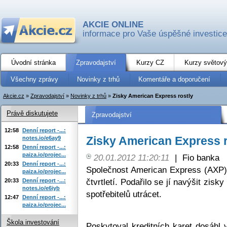
AKCIE ONLINE
informace pro Vaše úspěšné investice
Úvodní stránka
Zpravodajství
Kurzy CZ
Kurzy světový
Všechny zprávy
Novinky z trhů
Komentáře a doporučení
Akcie.cz
»
Zpravodajství
»
Novinky z trhů
»
Zisky American Express rostly
Právě diskutujete
Zpravodajství
12:58
Denní report -...:
Zisky American Express r
notes.io/e6ay9
12:58
Denní report -...:
paiza.io/projec...
20.01.2012 11:20:11
|
Fio banka
20:33
Denní report -...:
Společnost American Express (AXP)
paiza.io/projec...
čtvrtletí. Podařilo se jí navýšit zis
20:33
Denní report -...:
notes.io/e6iyb
spotřebitelů utrácet.
12:47
Denní report -...:
paiza.io/projec...
Škola investování
Poskytoval kreditních karet dosáhl 