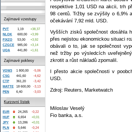
respektive 1,01 USD na akcii, trh p
98 centů. Tržby se zvýšily o 6,9% 
Zajímavé vzestupy
očekávání 7,92 mld. USD.
PVT
1,19
+38,37
Vyšších zisků společnost dosáhla hl
NLOK
600,00
+3,99
přes nejistou ekonomickou situaci roz
FIXZO
53,00
+3,92
obávali o to, jak se společnost vyp
CZGCE
985,00
+3,14
UQA
441,80
+1,61
než tržby po výsledcích uveřejněnýc
zkrotit a růst nákladů zpomalil.
Zajímavé poklesy
I přesto akcie společnosti v poobc
VOW3
1 800,00
-5,06
CSG
441,60
-4,62
USD.
CTP
361,20
-3,42
MATTE
18 600,00
-3,13
Zdroj: Reuters, Marketwatch
PEN
6,40
-3,03
Kurzovní lístek
Miloslav Veselý
EUR
24,265
-0,22
Fio banka, a.s.
HUF
6,654
+0,01
JPY
13,286
+0,01
PLN
5,646
-0,24