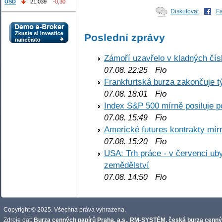
USD
21,039
-0,30
Diskutovat
F
Poslední zprávy
Zámoří uzavřelo v kladných č
Fio
07.08. 22:25
Frankfurtská burza zakončuje 
Fio
07.08. 18:01
Index S&P 500 mírně posiluje p
Fio
07.08. 15:49
Americké futures kontrakty mírn
Fio
07.08. 15:20
USA: Trh práce - v červenci ub
zemědělství
Fio
07.08. 14:50
Copyright © 2025. Všechna práva vyhrazena.
Zdroje dat:
Burza cenných papírů Praha, a.s.
,
RM-SYSTÉM, česká burza cennýc