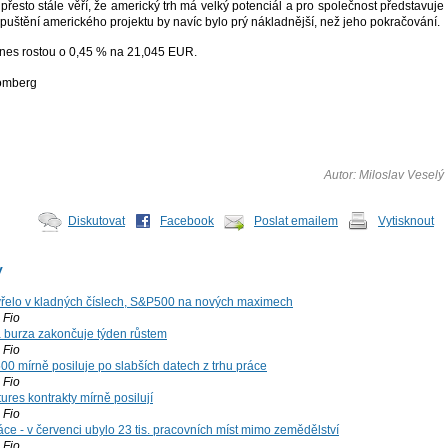
přesto stále věří, že americký trh má velký potenciál a pro společnost představuje
 Opuštění amerického projektu by navíc bylo prý nákladnější, než jeho pokračování.
dnes rostou o 0,45 % na 21,045 EUR.
oomberg
Autor: Miloslav Veselý
Diskutovat
Facebook
Poslat emailem
Vytisknout
y
řelo v kladných číslech, S&P500 na nových maximech
Fio
á burza zakončuje týden růstem
Fio
00 mírně posiluje po slabších datech z trhu práce
Fio
ures kontrakty mírně posilují
Fio
ce - v červenci ubylo 23 tis. pracovních míst mimo zemědělství
Fio