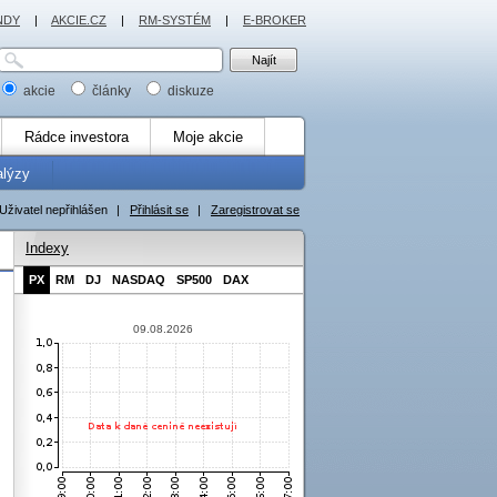
NDY
|
AKCIE.CZ
|
RM-SYSTÉM
|
E-BROKER
akcie
články
diskuze
Rádce investora
Moje akcie
alýzy
Uživatel nepřihlášen
|
Přihlásit se
|
Zaregistrovat se
Indexy
PX
RM
DJ
NASDAQ
SP500
DAX
09.08.2026