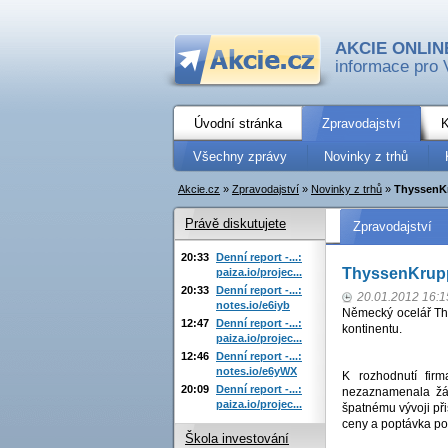
AKCIE ONLIN
informace pro 
Úvodní stránka
Zpravodajství
K
Všechny zprávy
Novinky z trhů
Akcie.cz
»
Zpravodajství
»
Novinky z trhů
»
ThyssenKr
Právě diskutujete
Zpravodajství
20:33
Denní report -...:
ThyssenKrupp
paiza.io/projec...
20:33
Denní report -...:
20.01.2012 16:1
notes.io/e6iyb
Německý ocelář Thy
12:47
Denní report -...:
kontinentu.
paiza.io/projec...
12:46
Denní report -...:
notes.io/e6yWX
K rozhodnutí firm
20:09
Denní report -...:
nezaznamenala žád
paiza.io/projec...
špatnému vývoji při
ceny a poptávka po 
Škola investování