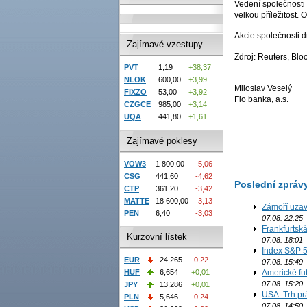
Vedení společnosti 
velkou příležitost.
Akcie společnosti 
Zajímavé vzestupy
Zdroj: Reuters, Bl
PVT
1,19
+38,37
NLOK
600,00
+3,99
Miloslav Veselý
FIXZO
53,00
+3,92
Fio banka, a.s.
CZGCE
985,00
+3,14
UQA
441,80
+1,61
Zajímavé poklesy
VOW3
1 800,00
-5,06
CSG
441,60
-4,62
Poslední zpráv
CTP
361,20
-3,42
MATTE
18 600,00
-3,13
Zámoří uzav
PEN
6,40
-3,03
07.08. 22:25
Frankfurtsk
Kurzovní lístek
07.08. 18:01
Index S&P 5
EUR
24,265
-0,22
07.08. 15:49
Americké fut
HUF
6,654
+0,01
07.08. 15:20
JPY
13,286
+0,01
USA: Trh prá
PLN
5,646
-0,24
07.08. 14:50