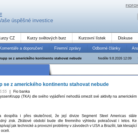
FIOFO
E
Vaše úspěšné investice
urzy CZ
Kurzy světových burz
Kurzovní lístek
Diskuse
Komentáře a doporučení
Firemní zprávy
Odborné články
An
upp se z amerického kontinentu stahovat nebude
Neděle 9.8.2026 12:09
 se z amerického kontinentu stahovat nebude
5:55
|
Fio banka
ssenKrupp (TKA) dle svého vyjádření nehodlá omezit své aktivity na americkém
a dospěla i přes skutečnost, že její divize Segment Steel Americas stále
ný zisk. Ztrátové období bude dle firemního výhledu pokračovat i letos. Ke
spívají jak technické a provozní problémy v závodech v USA a Brazílii, tak klesající
oceli.