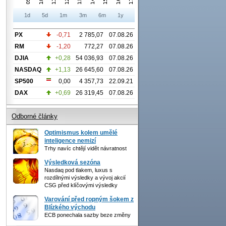
1d
5d
1m
3m
6m
1y
PX
-0,71
2 785,07
07.08.26
RM
-1,20
772,27
07.08.26
DJIA
+0,28
54 036,93
07.08.26
NASDAQ
+1,13
26 645,60
07.08.26
SP500
0,00
4 357,73
22.09.21
DAX
+0,69
26 319,45
07.08.26
Odborné články
Optimismus kolem umělé
inteligence nemizí
Trhy navíc chtějí vidět návratnost
Výsledková sezóna
Nasdaq pod tlakem, luxus s
rozdílnými výsledky a vývoj akcií
CSG před klíčovými výsledky
Varování před ropným šokem z
Blízkého východu
ECB ponechala sazby beze změny