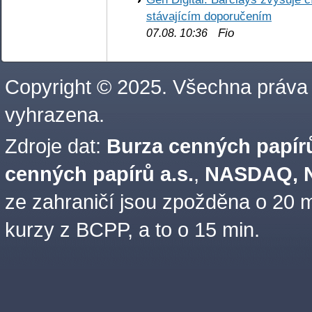
stávajícím doporučením
Fio
07.08. 10:36
Copyright © 2025. Všechna práva
vyhrazena.
Zdroje dat:
Burza cenných papírů
cenných papírů a.s.
,
NASDAQ, N
ze zahraničí jsou zpožděna o 20 m
kurzy z BCPP, a to o 15 min.