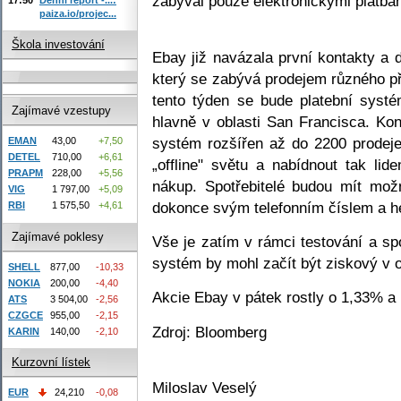
zabýval pouze elektronickými platbam
paiza.io/projec...
Škola investování
Ebay již navázala první kontakty a
který se zabývá prodejem různého př
tento týden se bude platební syst
Zajímavé vzestupy
hlavně v oblasti San Francisca. Ko
systém rozšířen až do 2200 prodejen
EMAN
43,00
+7,50
DETEL
710,00
+6,61
„offline" světu a nabídnout tak lide
PRAPM
228,00
+5,56
nákup. Spotřebitelé budou mít mož
VIG
1 797,00
+5,09
dokonce svým telefonním číslem a h
RBI
1 575,50
+4,61
Zajímavé poklesy
Vše je zatím v rámci testování a sp
systém by mohl začít být ziskový v o
SHELL
877,00
-10,33
NOKIA
200,00
-4,40
Akcie Ebay v pátek rostly o 1,33% a
ATS
3 504,00
-2,56
CZGCE
955,00
-2,15
Zdroj: Bloomberg
KARIN
140,00
-2,10
Kurzovní lístek
Miloslav Veselý
EUR
24,210
-0,08