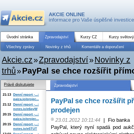
AKCIE ONLINE
informace pro Vaše úspěšné investice
Úvodní stránka
Zpravodajství
Kurzy CZ
Kurzy světový
Všechny zprávy
Novinky z trhů
Komentáře a doporučení
Akcie.cz
»
Zpravodajství
»
Novinky z
trhů
»
PayPal se chce rozšířit př
Právě diskutujete
Zpravodajství
21:13
Denní report -...:
PayPal se chce rozšířit 
paiza.io/projec...
21:12
Denní report -...:
prodejen
notes.io/e6qyW
20:15
Denní report -...:
paiza.io/projec...
23.01.2012 10:11:44
|
Fio banka
20:15
Denní report -...:
PayPal, který nyní spadá pod auk
notes.io/e5TUT
17:50
Denní report -...: