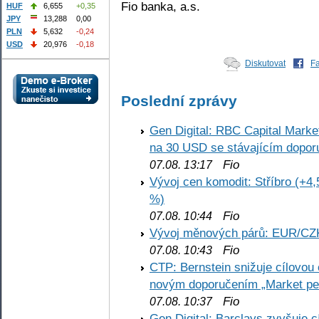
Fio banka, a.s.
HUF
6,655
+0,35
JPY
13,288
0,00
PLN
5,632
-0,24
USD
20,976
-0,18
Diskutovat
F
Poslední zprávy
Gen Digital: RBC Capital Marke
na 30 USD se stávajícím dopo
Fio
07.08. 13:17
Vývoj cen komodit: Stříbro (+4,
%)
Fio
07.08. 10:44
Vývoj měnových párů: EUR/CZ
Fio
07.08. 10:43
CTP: Bernstein snižuje cílovo
novým doporučením „Market pe
Fio
07.08. 10:37
Gen Digital: Barclays zvyšuje