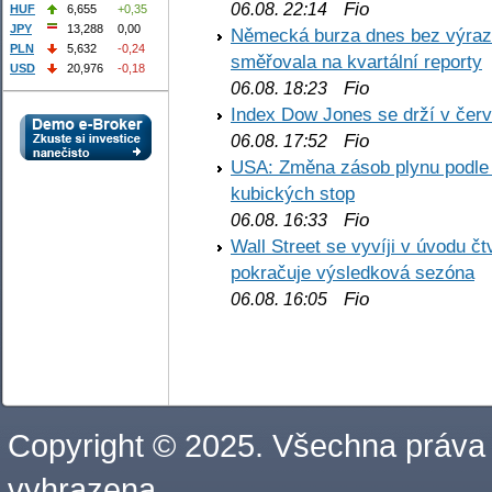
Fio
06.08. 22:14
HUF
6,655
+0,35
JPY
13,288
0,00
Německá burza dnes bez výrazn
PLN
5,632
-0,24
směřovala na kvartální reporty
USD
20,976
-0,18
Fio
06.08. 18:23
Index Dow Jones se drží v čer
Fio
06.08. 17:52
USA: Změna zásob plynu podle E
kubických stop
Fio
06.08. 16:33
Wall Street se vyvíji v úvodu 
pokračuje výsledková sezóna
Fio
06.08. 16:05
Copyright © 2025. Všechna práva
vyhrazena.