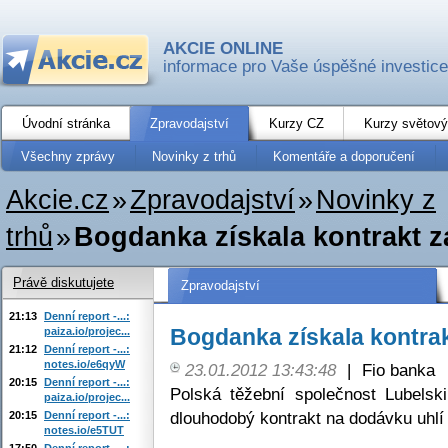
AKCIE ONLINE
informace pro Vaše úspěšné investice
Úvodní stránka
Zpravodajství
Kurzy CZ
Kurzy světový
Všechny zprávy
Novinky z trhů
Komentáře a doporučení
Akcie.cz
»
Zpravodajství
»
Novinky z
trhů
»
Bogdanka získala kontrakt z
Právě diskutujete
Zpravodajství
21:13
Denní report -...:
Bogdanka získala kontrak
paiza.io/projec...
21:12
Denní report -...:
notes.io/e6qyW
23.01.2012 13:43:48
|
Fio banka
20:15
Denní report -...:
Polská těžební společnost Lubels
paiza.io/projec...
dlouhodobý kontrakt na dodávku uhlí
20:15
Denní report -...:
notes.io/e5TUT
17:50
Denní report -...: