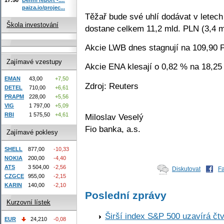
paiza.io/projec...
Těžař bude své uhlí dodávat v letech
Škola investování
dostane celkem 11,2 mld. PLN (3,4 
Akcie LWB dnes stagnují na 109,90 
Zajímavé vzestupy
Akcie ENA klesají o 0,82 % na 18,25
EMAN
43,00
+7,50
Zdroj: Reuters
DETEL
710,00
+6,61
PRAPM
228,00
+5,56
VIG
1 797,00
+5,09
RBI
1 575,50
+4,61
Miloslav Veselý
Fio banka, a.s.
Zajímavé poklesy
SHELL
877,00
-10,33
NOKIA
200,00
-4,40
ATS
3 504,00
-2,56
Diskutovat
F
CZGCE
955,00
-2,15
KARIN
140,00
-2,10
Poslední zprávy
Kurzovní lístek
Širší index S&P 500 uzavírá čt
EUR
24,210
-0,08