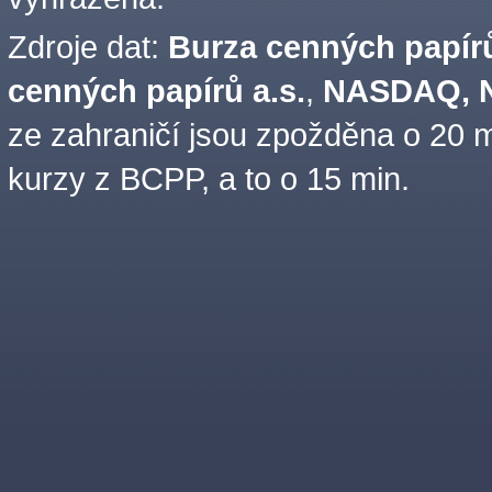
Zdroje dat:
Burza cenných papírů
cenných papírů a.s.
,
NASDAQ, N
ze zahraničí jsou zpožděna o 20 m
kurzy z BCPP, a to o 15 min.