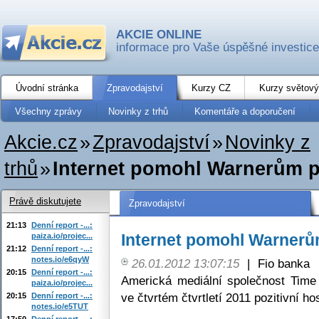
AKCIE ONLINE
informace pro Vaše úspěšné investice
Úvodní stránka
Zpravodajství
Kurzy CZ
Kurzy světový
Všechny zprávy
Novinky z trhů
Komentáře a doporučení
Akcie.cz
»
Zpravodajství
»
Novinky z
trhů
»
Internet pomohl Warnerům p
Právě diskutujete
Zpravodajství
21:13
Denní report -...:
Internet pomohl Warnerů
paiza.io/projec...
21:12
Denní report -...:
notes.io/e6qyW
26.01.2012 13:07:15
|
Fio banka
20:15
Denní report -...:
Americká mediální společnost Tim
paiza.io/projec...
ve čtvrtém čtvrtletí 2011 pozitivní h
20:15
Denní report -...:
notes.io/e5TUT
17:50
Denní report -...: