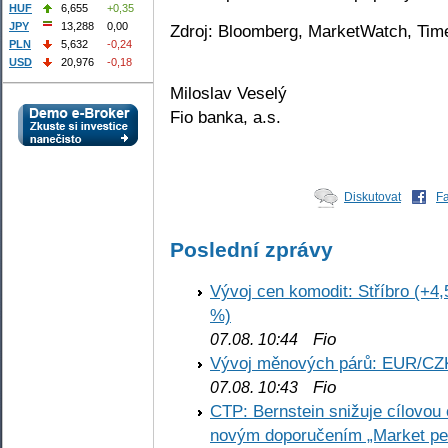
HUF
6,655
+0,35
JPY
13,288
0,00
Zdroj: Bloomberg, MarketWatch, Tim
PLN
5,632
-0,24
USD
20,976
-0,18
Miloslav Veselý
Fio banka, a.s.
Diskutovat
F
Poslední zprávy
Vývoj cen komodit: Stříbro (+4,
%)
Fio
07.08. 10:44
Vývoj měnových párů: EUR/CZ
Fio
07.08. 10:43
CTP: Bernstein snižuje cílovo
novým doporučením „Market pe