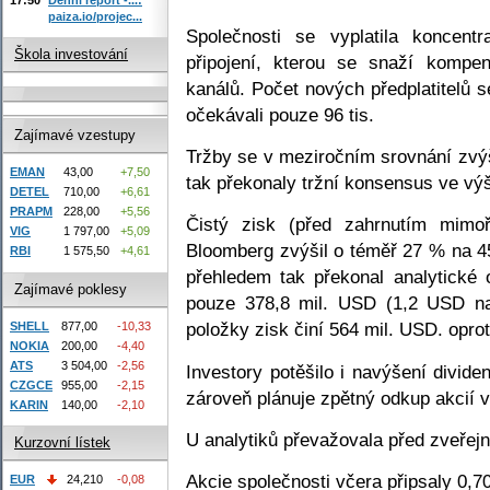
paiza.io/projec...
Společnosti se vyplatila koncent
Škola investování
připojení, kterou se snaží kompe
kanálů. Počet nových předplatitelů se
očekávali pouze 96 tis.
Zajímavé vzestupy
Tržby se v meziročním srovnání zvý
EMAN
43,00
+7,50
tak překonaly tržní konsensus ve vý
DETEL
710,00
+6,61
PRAPM
228,00
+5,56
Čistý zisk (před zahrnutím mimo
VIG
1 797,00
+5,09
Bloomberg zvýšil o téměř 27 % na 4
RBI
1 575,50
+4,61
přehledem tak překonal analytické
Zajímavé poklesy
pouze 378,8 mil. USD (1,2 USD na 
položky zisk činí 564 mil. USD. opro
SHELL
877,00
-10,33
NOKIA
200,00
-4,40
ATS
3 504,00
-2,56
Investory potěšilo i navýšení divid
CZGCE
955,00
-2,15
zároveň plánuje zpětný odkup akcií 
KARIN
140,00
-2,10
U analytiků převažovala před zveřej
Kurzovní lístek
Akcie společnosti včera připsaly 0,
EUR
24,210
-0,08