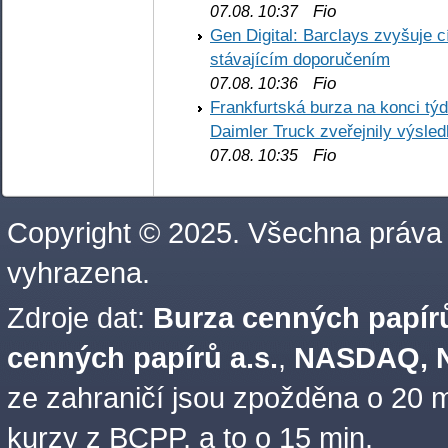
Fio
07.08. 10:37
Gen Digital: Barclays zvyšuje
stávajícím doporučením
Fio
07.08. 10:36
Frankfurtská burza na konci týd
Daimler Truck zveřejnily výsle
Fio
07.08. 10:35
Copyright © 2025. Všechna práva
vyhrazena.
Zdroje dat:
Burza cenných papírů
cenných papírů a.s.
,
NASDAQ, N
ze zahraničí jsou zpožděna o 20 m
kurzy z BCPP, a to o 15 min.