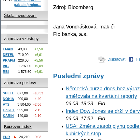
paiza.io/projec...
Zdroj: Bloomberg
Škola investování
Jana Vondrášková, makléř
Fio banka, a.s.
Zajímavé vzestupy
EMAN
43,00
+7,50
DETEL
710,00
+6,61
Diskutovat
F
PRAPM
228,00
+5,56
VIG
1 797,00
+5,09
RBI
1 575,50
+4,61
Poslední zprávy
Zajímavé poklesy
Německá burza dnes bez výrazn
SHELL
877,00
-10,33
směřovala na kvartální reporty
NOKIA
200,00
-4,40
Fio
06.08. 18:23
ATS
3 504,00
-2,56
Index Dow Jones se drží v čer
CZGCE
955,00
-2,15
KARIN
140,00
-2,10
Fio
06.08. 17:52
USA: Změna zásob plynu podle E
Kurzovní lístek
kubických stop
EUR
24,210
-0,08