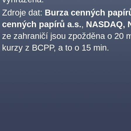
Zdroje dat:
Burza cenných papírů
cenných papírů a.s.
,
NASDAQ, N
ze zahraničí jsou zpožděna o 20 m
kurzy z BCPP, a to o 15 min.