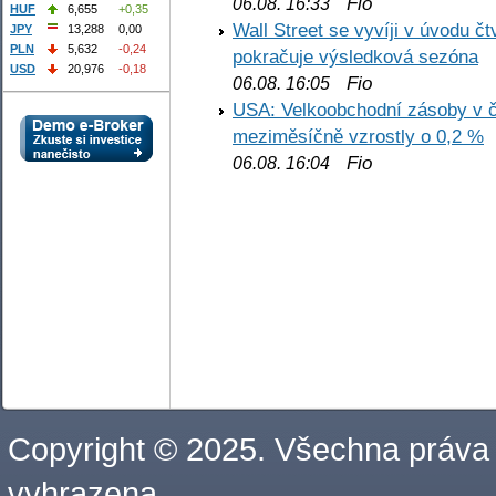
Fio
06.08. 16:33
HUF
6,655
+0,35
Wall Street se vyvíji v úvodu 
JPY
13,288
0,00
PLN
5,632
-0,24
pokračuje výsledková sezóna
USD
20,976
-0,18
Fio
06.08. 16:05
USA: Velkoobchodní zásoby v č
meziměsíčně vzrostly o 0,2 %
Fio
06.08. 16:04
Copyright © 2025. Všechna práva
vyhrazena.