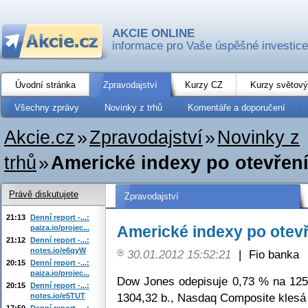
AKCIE ONLINE
informace pro Vaše úspěšné investice
Úvodní stránka
Zpravodajství
Kurzy CZ
Kurzy světový
Všechny zprávy
Novinky z trhů
Komentáře a doporučení
Akcie.cz
»
Zpravodajství
»
Novinky z
trhů
»
Americké indexy po otevření
Právě diskutujete
Zpravodajství
21:13
Denní report -...:
Americké indexy po otevř
paiza.io/projec...
21:12
Denní report -...:
notes.io/e6qyW
30.01.2012 15:52:21
|
Fio banka
20:15
Denní report -...:
paiza.io/projec...
Dow Jones odepisuje 0,73 % na 125
20:15
Denní report -...:
1304,32 b., Nasdaq Composite klesá 
notes.io/e5TUT
17:50
Denní report -...: