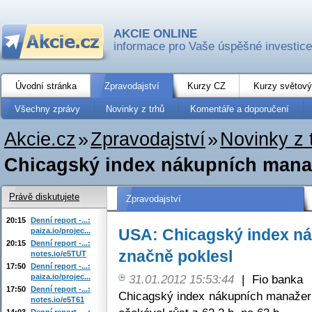
AKCIE ONLINE
informace pro Vaše úspěšné investice
Úvodní stránka
Zpravodajství
Kurzy CZ
Kurzy světový
Všechny zprávy
Novinky z trhů
Komentáře a doporučení
Akcie.cz
»
Zpravodajství
»
Novinky z 
Chicagský index nákupních mana
Právě diskutujete
Zpravodajství
20:15
Denní report -...:
USA: Chicagský index n
paiza.io/projec...
20:15
Denní report -...:
značně poklesl
notes.io/e5TUT
17:50
Denní report -...:
paiza.io/projec...
31.01.2012 15:53:44
|
Fio banka
17:50
Denní report -...:
Chicagský index nákupních manažerů
notes.io/e5T61
14:03
Denní report -...: