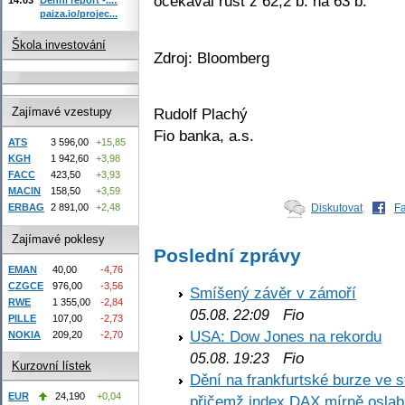
očekával růst z 62,2 b. na 63 b.
paiza.io/projec...
Škola investování
Zdroj: Bloomberg
Rudolf Plachý
Zajímavé vzestupy
Fio banka, a.s.
ATS
3 596,00
+15,85
KGH
1 942,60
+3,98
FACC
423,50
+3,93
MACIN
158,50
+3,59
ERBAG
2 891,00
+2,48
Diskutovat
F
Zajímavé poklesy
Poslední zprávy
EMAN
40,00
-4,76
CZGCE
976,00
-3,56
Smíšený závěr v zámoří
RWE
1 355,00
-2,84
Fio
05.08. 22:09
PILLE
107,00
-2,73
USA: Dow Jones na rekordu
NOKIA
209,20
-2,70
Fio
05.08. 19:23
Kurzovní lístek
Dění na frankfurtské burze ve s
EUR
24,190
+0,04
přičemž index DAX mírně oslabi