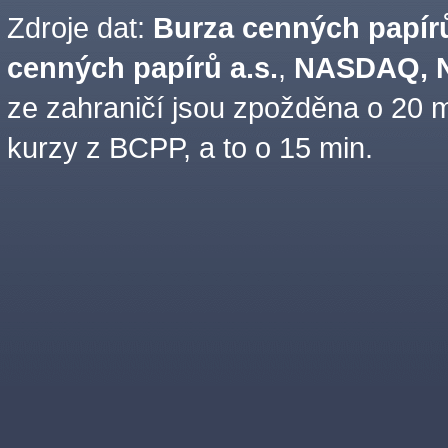
Zdroje dat:
Burza cenných papírů
cenných papírů a.s.
,
NASDAQ, N
ze zahraničí jsou zpožděna o 20 m
kurzy z BCPP, a to o 15 min.