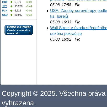
HUF
6,679
+0,01
Fio
05.08. 17:58
JPY
13,288
+0,44
USA: Zásoby surové ropy podle 
PLN
5,618
+0,01
USD
20,937
+0,38
tis. barelů
Fio
05.08. 16:33
Wall Street v úvodu středečníh
sezóna pokračuje
Fio
05.08. 16:02
Copyright © 2025. Všechna práva
vyhrazena.