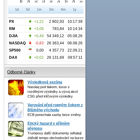
1d
5d
1m
3m
6m
1y
PX
+1,22
2 802,93
10:17:39
RM
+3,08
783,84
10:14:34
DJIA
+0,49
54 349,12
05.08.26
NASDAQ
-0,83
26 363,44
06.08.26
SP500
0,00
4 357,73
22.09.21
DAX
+0,02
26 131,69
09:57:11
Odborné články
Výsledková sezóna
Nasdaq pod tlakem, luxus s
rozdílnými výsledky a vývoj akcií
CSG před klíčovými výsledky
Varování před ropným šokem z
Blízkého východu
ECB ponechala sazby beze změny
Etický hazard v přímém
přenosu
Trumpovy další dokumenty odhalují
zběsilé tempo obchodování na burze