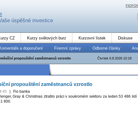
FIOFO
E
Vaše úspěšné investice
urzy CZ
Kurzy světových burz
Kurzovní lístek
Diskuse
Komentáře a doporučení
Firemní zprávy
Odborné články
An
měsíční propouštění zaměstnanců vzrostlo
Čtvrtek 6.8.2026 10:18
íční propouštění zaměstnanců vzrostlo
4:45
|
Fio banka
enger, Gray & Christmas ztratilo práci v soukromém sektoru za leden 53 486 lidí
41 800.