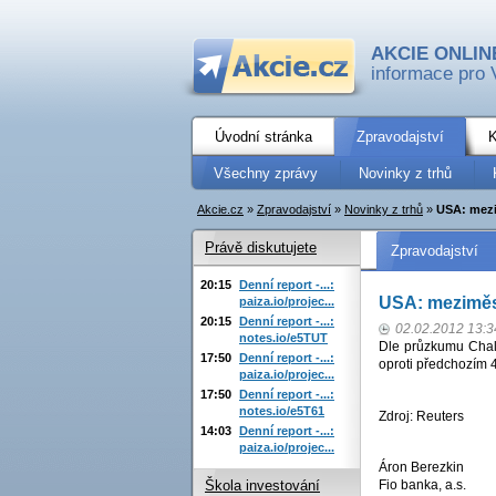
AKCIE ONLIN
informace pro 
Úvodní stránka
Zpravodajství
K
Všechny zprávy
Novinky z trhů
Akcie.cz
»
Zpravodajství
»
Novinky z trhů
»
USA: mezi
Právě diskutujete
Zpravodajství
20:15
Denní report -...:
USA: meziměs
paiza.io/projec...
20:15
Denní report -...:
02.02.2012 13:3
notes.io/e5TUT
Dle průzkumu Chall
17:50
Denní report -...:
oproti předchozím 
paiza.io/projec...
17:50
Denní report -...:
notes.io/e5T61
Zdroj: Reuters
14:03
Denní report -...:
paiza.io/projec...
Áron Berezkin
Fio banka, a.s.
Škola investování