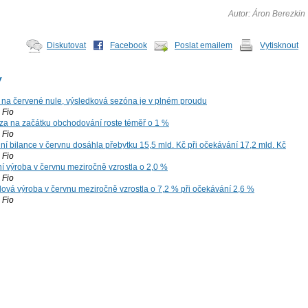
Autor: Áron Berezkin
Diskutovat
Facebook
Poslat emailem
Vytisknout
y
 na červené nule, výsledková sezóna je v plném proudu
Fio
za na začátku obchodování roste téměř o 1 %
Fio
í bilance v červnu dosáhla přebytku 15,5 mld. Kč při očekávání 17,2 mld. Kč
Fio
í výroba v červnu meziročně vzrostla o 2,0 %
Fio
ová výroba v červnu meziročně vzrostla o 7,2 % při očekávání 2,6 %
Fio