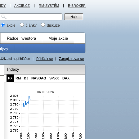
NDY
|
AKCIE.CZ
|
RM-SYSTÉM
|
E-BROKER
akcie
články
diskuze
Rádce investora
Moje akcie
alýzy
Uživatel nepřihlášen
|
Přihlásit se
|
Zaregistrovat se
Indexy
PX
RM
DJ
NASDAQ
SP500
DAX
06.08.2026