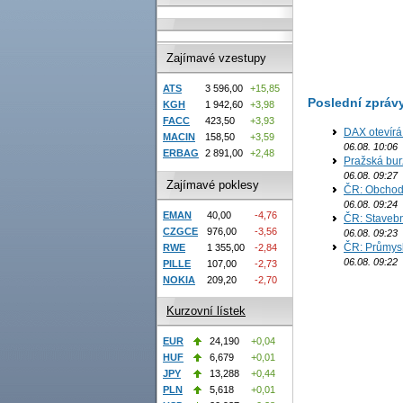
Zajímavé vzestupy
ATS
3 596,00
+15,85
Poslední zpráv
KGH
1 942,60
+3,98
FACC
423,50
+3,93
DAX otevírá
MACIN
158,50
+3,59
06.08. 10:06
ERBAG
2 891,00
+2,48
Pražská bur
06.08. 09:27
Zajímavé poklesy
ČR: Obchodn
06.08. 09:24
EMAN
40,00
-4,76
ČR: Stavebn
CZGCE
976,00
-3,56
06.08. 09:23
ČR: Průmysl
RWE
1 355,00
-2,84
06.08. 09:22
PILLE
107,00
-2,73
NOKIA
209,20
-2,70
Kurzovní lístek
EUR
24,190
+0,04
HUF
6,679
+0,01
JPY
13,288
+0,44
PLN
5,618
+0,01